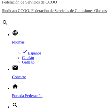
Federación de Servicios de CCOO
Sindicato CCOO. Federación de Servicios de Comisiones Obreras
search
language
Idiomas
done
Español
Catalán
Gallego
email
Contacto
home
Portada Federación
search