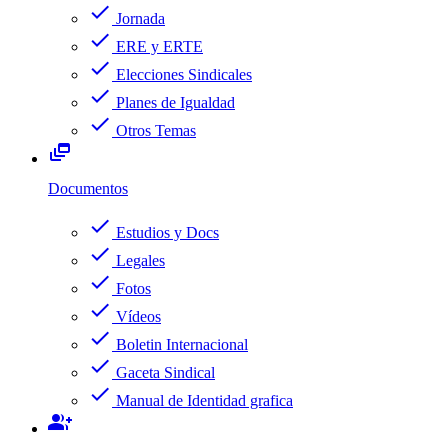
check
Jornada
check
ERE y ERTE
check
Elecciones Sindicales
check
Planes de Igualdad
check
Otros Temas
dynamic_feed
Documentos
check
Estudios y Docs
check
Legales
check
Fotos
check
Vídeos
check
Boletin Internacional
check
Gaceta Sindical
check
Manual de Identidad grafica
group_add