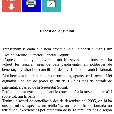
El cost de la igualtat
Transcrivim la carta que hem enviat el dia 13 dabril a Juan Cruz
Alcalde Merino, Director General Adjunt:
«Aquest últim any el govern, amb les seves actuacions, ens ha
volgut fer respirar aires de país capdavanter en polítiques de
benestar, digualtat i de conciliació de la vida familiar amb la laboral.
Així hem vist els primers pares emocionats, agraïts per la recent Llei
digualtat i pel fet de poder gaudir de 13 dies més de permís de
paternitat, a càrrec de la Seguretat Social.
Però, quin cost tenen la igualtat i la conciliació a la nostra empresa? I
sobre tot, qui la paga?
Tenim un acord de conciliació des de desembre del 2005, on hi ha
uns permisos especials no retribuïts, una reducció de jornada no
retribuïda, excedències per tenir cura de fills i familiars fins a segon