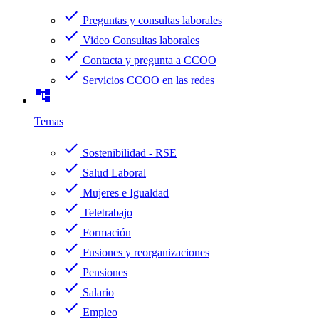
check
Preguntas y consultas laborales
check
Video Consultas laborales
check
Contacta y pregunta a CCOO
check
Servicios CCOO en las redes
account_tree
Temas
check
Sostenibilidad - RSE
check
Salud Laboral
check
Mujeres e Igualdad
check
Teletrabajo
check
Formación
check
Fusiones y reorganizaciones
check
Pensiones
check
Salario
check
Empleo