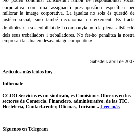
No poden continuar considerant làmbit de responsabilitat social
corporativa com una assignació pressupostària específica per
millorar la imatge corporativa. La igualtat no sols és qüestió de
justícia social, sinó també deconomia i creixement. Es tracta
doptimitzar la sostenibilitat de la companyia amb la plena satisfacció
dels seus treballadors i treballadores. No fer-ho penalitza la nostra
empresa i la situa en desavantatge competitiu.»
Sabadell, abril de 2007
Artículos más leídos hoy
Infórmate
CCOO Servicios es un sindicato, es Comisiones Obreras en los
sectores de Comercio, Financiero, administrativo, de las TIC,
Hostelería, Contact-center, Oficinas, Turismo...
Leer más
Síguenos en Telegram