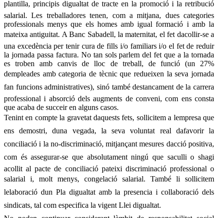
plantilla, principis digualtat de tracte en la promoció i la retribució
salarial. Les treballadores tenen, com a mitjana, dues categories
professionals menys que els homes amb igual formació i amb la
mateixa antiguitat. A Banc Sabadell, la maternitat, el fet dacollir-se a
una excedència per tenir cura de fills i/o familiars i/o el fet de reduir
la jornada passa factura. No tan sols parlem del fet que a la tornada
es troben amb canvis de lloc de treball, de funció (un 27%
dempleades amb categoria de tècnic que redueixen la seva jornada
fan funcions administratives), sinó també destancament de la carrera
professional i absorció dels augments de conveni, com ens consta
que acaba de succeir en alguns casos.
Tenint en compte la gravetat daquests fets, sollicitem a lempresa que
ens demostri, duna vegada, la seva voluntat real dafavorir la
conciliació i la no-discriminació, mitjançant mesures dacció positiva,
com és assegurar-se que absolutament ningú que saculli o shagi
acollit al pacte de conciliació pateixi discriminació professional o
salarial i, molt menys, congelació salarial. També li sollicitem
lelaboració dun Pla digualtat amb la presencia i collaboració dels
sindicats, tal com especifica la vigent Llei digualtat.