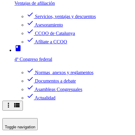
Ventajas de afiliación
check
Servicios, ventajas y descuentos
check
Asesoramiento
check
CCOO de Catalunya
check
Afíliate a CCOO
book
4º Congreso federal
check
Normas anexos y reglamentos
check
Documentos a debate
check
Asambleas Congresuales
check
Actualidad
more_vert
view_list
Toggle navigation