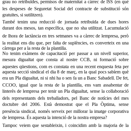
grau no retribuïdes, permisos de maternitat a càrrec de lSS (en què
les despeses de Seguretat Social del contracte de substitució són
gratuïtes, si sutilitzen).
També tenim una reducció de jornada retribuïda de dues hores
durant dos mesos, tan específica, que no sha utilitzat. Lacumulació
de lhora de lactància en tres setmanes va a càrrec de lempresa, però
la realitat ens diu que, per falta de suplències, es converteix en una
càrrega per a la resta de la plantilla.
No tenim exàmens de capacitació per passar a un nivell superior,
mesura digualtat que consta al nostre CCB, ni formació sobre
aquestes qüestions, com es constata en una recent enquesta feta per
aquesta secció sindical el dia 8 de març, en la qual pocs sabíem què
era un Pla digualtat, ni si nhi ha o sen fa un a Banc Sabadell. De fet,
CCOO, igual que la resta de la plantilla, ens vam assabentar de
linterès de lempresa per tenir un Pla digualtat, sense la collaboració
dels representants dels treballadors, pel Banc de notícies del mes
doctubre del 2006. Està demostrat que el Pla Òptima, sense
presència sindical, només serveix per millorar la imatge corporativa
de lempresa. És aquesta la intenció de la nostra empresa?
Tampoc veiem que sestableixin, i coincidim amb la majoria de la