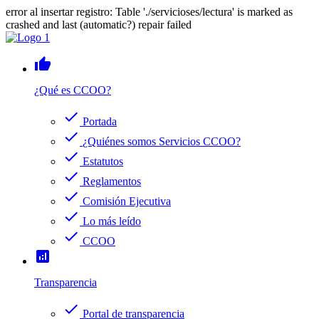
error al insertar registro: Table './servicioses/lectura' is marked as
crashed and last (automatic?) repair failed
thumb_up
¿Qué es CCOO?
check
Portada
check
¿Quiénes somos Servicios CCOO?
check
Estatutos
check
Reglamentos
check
Comisión Ejecutiva
check
Lo más leído
check
CCOO
analytics
Transparencia
check
Portal de transparencia