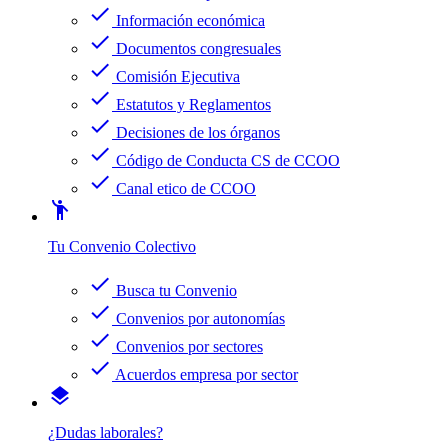
check
Información económica
check
Documentos congresuales
check
Comisión Ejecutiva
check
Estatutos y Reglamentos
check
Decisiones de los órganos
check
Código de Conducta CS de CCOO
check
Canal etico de CCOO
emoji_people
Tu Convenio Colectivo
check
Busca tu Convenio
check
Convenios por autonomías
check
Convenios por sectores
check
Acuerdos empresa por sector
layers
¿Dudas laborales?