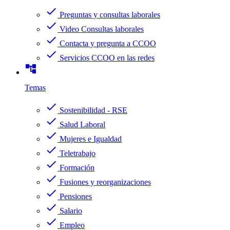
check
Preguntas y consultas laborales
check
Video Consultas laborales
check
Contacta y pregunta a CCOO
check
Servicios CCOO en las redes
account_tree
Temas
check
Sostenibilidad - RSE
check
Salud Laboral
check
Mujeres e Igualdad
check
Teletrabajo
check
Formación
check
Fusiones y reorganizaciones
check
Pensiones
check
Salario
check
Empleo