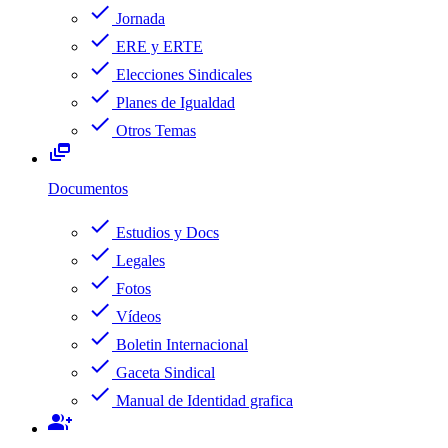
check
Jornada
check
ERE y ERTE
check
Elecciones Sindicales
check
Planes de Igualdad
check
Otros Temas
dynamic_feed
Documentos
check
Estudios y Docs
check
Legales
check
Fotos
check
Vídeos
check
Boletin Internacional
check
Gaceta Sindical
check
Manual de Identidad grafica
group_add