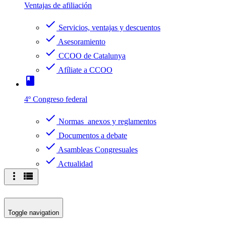
Ventajas de afiliación
check
Servicios, ventajas y descuentos
check
Asesoramiento
check
CCOO de Catalunya
check
Afíliate a CCOO
book
4º Congreso federal
check
Normas anexos y reglamentos
check
Documentos a debate
check
Asambleas Congresuales
check
Actualidad
more_vert
view_list
Toggle navigation