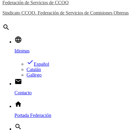
Federación de Servicios de CCOO
Sindicato CCOO. Federación de Servicios de Comisiones Obreras
search
language
Idiomas
done
Español
Catalán
Gallego
email
Contacto
home
Portada Federación
search