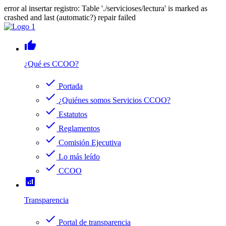
error al insertar registro: Table './servicioses/lectura' is marked as
crashed and last (automatic?) repair failed
thumb_up
¿Qué es CCOO?
check
Portada
check
¿Quiénes somos Servicios CCOO?
check
Estatutos
check
Reglamentos
check
Comisión Ejecutiva
check
Lo más leído
check
CCOO
analytics
Transparencia
check
Portal de transparencia