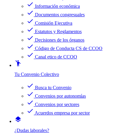
check
Información económica
check
Documentos congresuales
check
Comisión Ejecutiva
check
Estatutos y Reglamentos
check
Decisiones de los órganos
check
Código de Conducta CS de CCOO
check
Canal etico de CCOO
emoji_people
Tu Convenio Colectivo
check
Busca tu Convenio
check
Convenios por autonomías
check
Convenios por sectores
check
Acuerdos empresa por sector
layers
¿Dudas laborales?