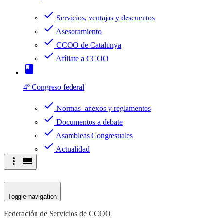
check
Servicios, ventajas y descuentos
check
Asesoramiento
check
CCOO de Catalunya
check
Afíliate a CCOO
book
4º Congreso federal
check
Normas anexos y reglamentos
check
Documentos a debate
check
Asambleas Congresuales
check
Actualidad
more_vert
view_list
Toggle navigation
Federación de Servicios de CCOO