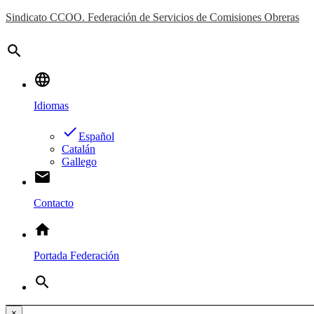
Sindicato CCOO. Federación de Servicios de Comisiones Obreras
search
language
Idiomas
done
Español
Catalán
Gallego
email
Contacto
home
Portada Federación
search
×