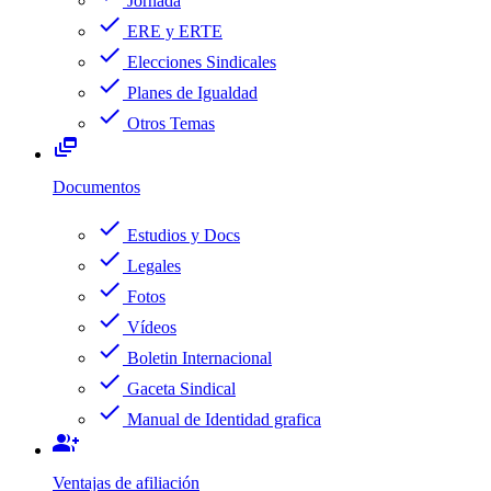
Jornada
check
ERE y ERTE
check
Elecciones Sindicales
check
Planes de Igualdad
check
Otros Temas
dynamic_feed
Documentos
check
Estudios y Docs
check
Legales
check
Fotos
check
Vídeos
check
Boletin Internacional
check
Gaceta Sindical
check
Manual de Identidad grafica
group_add
Ventajas de afiliación