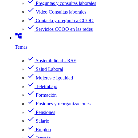
check
Preguntas y consultas laborales
check
Video Consultas laborales
check
Contacta y pregunta a CCOO
check
Servicios CCOO en las redes
account_tree
Temas
check
Sostenibilidad - RSE
check
Salud Laboral
check
Mujeres e Igualdad
check
Teletrabajo
check
Formación
check
Fusiones y reorganizaciones
check
Pensiones
check
Salario
check
Empleo
check