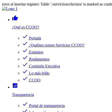
error al insertar registro: Table './servicioses/lectura' is marked as cras
thumb_up
¿Qué es CCOO?
check
Portada
check
¿Quiénes somos Servicios CCOO?
check
Estatutos
check
Reglamentos
check
Comisión Ejecutiva
check
Lo más leído
check
CCOO
analytics
Transparencia
check
Portal de transparencia
check