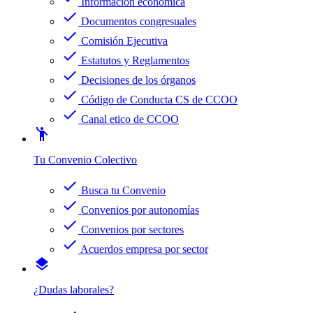
Información económica
check
Documentos congresuales
check
Comisión Ejecutiva
check
Estatutos y Reglamentos
check
Decisiones de los órganos
check
Código de Conducta CS de CCOO
check
Canal etico de CCOO
emoji_people
Tu Convenio Colectivo
check
Busca tu Convenio
check
Convenios por autonomías
check
Convenios por sectores
check
Acuerdos empresa por sector
layers
¿Dudas laborales?