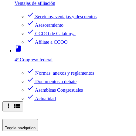
Ventajas de afiliación
check
Servicios, ventajas y descuentos
check
Asesoramiento
check
CCOO de Catalunya
check
Afíliate a CCOO
book
4º Congreso federal
check
Normas anexos y reglamentos
check
Documentos a debate
check
Asambleas Congresuales
check
Actualidad
more_vert
view_list
Toggle navigation