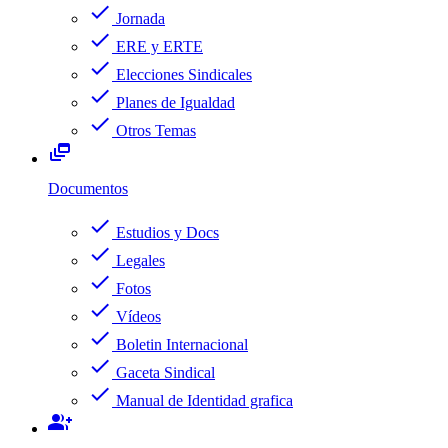
check
Jornada
check
ERE y ERTE
check
Elecciones Sindicales
check
Planes de Igualdad
check
Otros Temas
dynamic_feed
Documentos
check
Estudios y Docs
check
Legales
check
Fotos
check
Vídeos
check
Boletin Internacional
check
Gaceta Sindical
check
Manual de Identidad grafica
group_add