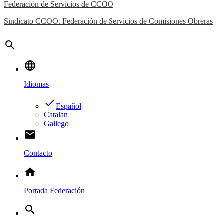
Federación de Servicios de CCOO
Sindicato CCOO. Federación de Servicios de Comisiones Obreras
search
language
Idiomas
done
Español
Catalán
Gallego
email
Contacto
home
Portada Federación
search