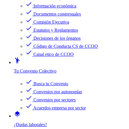
check
Información económica
check
Documentos congresuales
check
Comisión Ejecutiva
check
Estatutos y Reglamentos
check
Decisiones de los órganos
check
Código de Conducta CS de CCOO
check
Canal etico de CCOO
emoji_people
Tu Convenio Colectivo
check
Busca tu Convenio
check
Convenios por autonomías
check
Convenios por sectores
check
Acuerdos empresa por sector
layers
¿Dudas laborales?