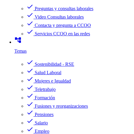
check
Preguntas y consultas laborales
check
Video Consultas laborales
check
Contacta y pregunta a CCOO
check
Servicios CCOO en las redes
account_tree
Temas
check
Sostenibilidad - RSE
check
Salud Laboral
check
Mujeres e Igualdad
check
Teletrabajo
check
Formación
check
Fusiones y reorganizaciones
check
Pensiones
check
Salario
check
Empleo