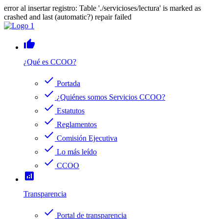
error al insertar registro: Table './servicioses/lectura' is marked as
crashed and last (automatic?) repair failed
thumb_up
¿Qué es CCOO?
check
Portada
check
¿Quiénes somos Servicios CCOO?
check
Estatutos
check
Reglamentos
check
Comisión Ejecutiva
check
Lo más leído
check
CCOO
analytics
Transparencia
check
Portal de transparencia