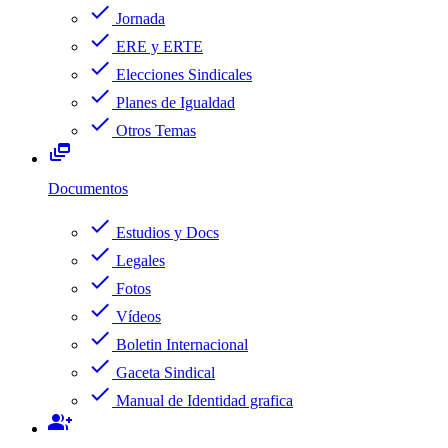
check
Jornada
check
ERE y ERTE
check
Elecciones Sindicales
check
Planes de Igualdad
check
Otros Temas
dynamic_feed
Documentos
check
Estudios y Docs
check
Legales
check
Fotos
check
Vídeos
check
Boletin Internacional
check
Gaceta Sindical
check
Manual de Identidad grafica
group_add