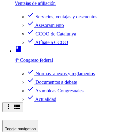
Ventajas de afiliación
check
Servicios, ventajas y descuentos
check
Asesoramiento
check
CCOO de Catalunya
check
Afíliate a CCOO
book
4º Congreso federal
check
Normas anexos y reglamentos
check
Documentos a debate
check
Asambleas Congresuales
check
Actualidad
more_vert
view_list
Toggle navigation