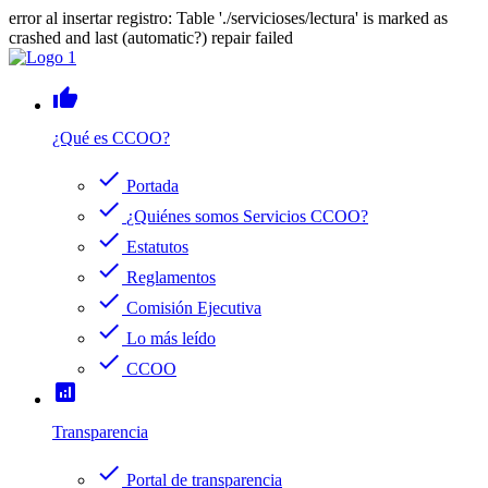
error al insertar registro: Table './servicioses/lectura' is marked as
crashed and last (automatic?) repair failed
thumb_up
¿Qué es CCOO?
check
Portada
check
¿Quiénes somos Servicios CCOO?
check
Estatutos
check
Reglamentos
check
Comisión Ejecutiva
check
Lo más leído
check
CCOO
analytics
Transparencia
check
Portal de transparencia