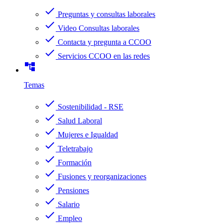
check
Preguntas y consultas laborales
check
Video Consultas laborales
check
Contacta y pregunta a CCOO
check
Servicios CCOO en las redes
account_tree
Temas
check
Sostenibilidad - RSE
check
Salud Laboral
check
Mujeres e Igualdad
check
Teletrabajo
check
Formación
check
Fusiones y reorganizaciones
check
Pensiones
check
Salario
check
Empleo