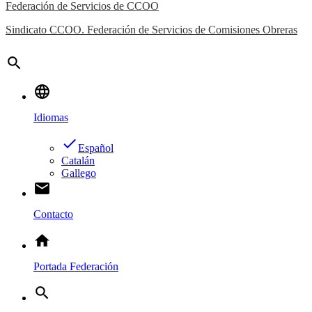
Federación de Servicios de CCOO
Sindicato CCOO. Federación de Servicios de Comisiones Obreras
search
language
Idiomas
done
Español
Catalán
Gallego
email
Contacto
home
Portada Federación
search