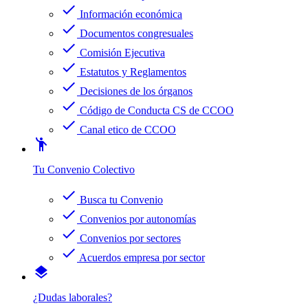
check
Información económica
check
Documentos congresuales
check
Comisión Ejecutiva
check
Estatutos y Reglamentos
check
Decisiones de los órganos
check
Código de Conducta CS de CCOO
check
Canal etico de CCOO
emoji_people
Tu Convenio Colectivo
check
Busca tu Convenio
check
Convenios por autonomías
check
Convenios por sectores
check
Acuerdos empresa por sector
layers
¿Dudas laborales?