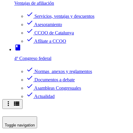
Ventajas de afiliación
check
Servicios, ventajas y descuentos
check
Asesoramiento
check
CCOO de Catalunya
check
Afíliate a CCOO
book
4º Congreso federal
check
Normas anexos y reglamentos
check
Documentos a debate
check
Asambleas Congresuales
check
Actualidad
more_vert
view_list
Toggle navigation