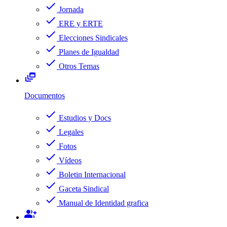
check
Jornada
check
ERE y ERTE
check
Elecciones Sindicales
check
Planes de Igualdad
check
Otros Temas
dynamic_feed
Documentos
check
Estudios y Docs
check
Legales
check
Fotos
check
Vídeos
check
Boletin Internacional
check
Gaceta Sindical
check
Manual de Identidad grafica
group_add