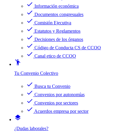
check
Información económica
check
Documentos congresuales
check
Comisión Ejecutiva
check
Estatutos y Reglamentos
check
Decisiones de los órganos
check
Código de Conducta CS de CCOO
check
Canal etico de CCOO
emoji_people
Tu Convenio Colectivo
check
Busca tu Convenio
check
Convenios por autonomías
check
Convenios por sectores
check
Acuerdos empresa por sector
layers
¿Dudas laborales?