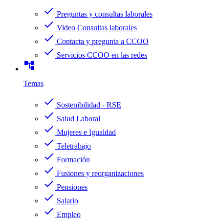
check
Preguntas y consultas laborales
check
Video Consultas laborales
check
Contacta y pregunta a CCOO
check
Servicios CCOO en las redes
account_tree
Temas
check
Sostenibilidad - RSE
check
Salud Laboral
check
Mujeres e Igualdad
check
Teletrabajo
check
Formación
check
Fusiones y reorganizaciones
check
Pensiones
check
Salario
check
Empleo