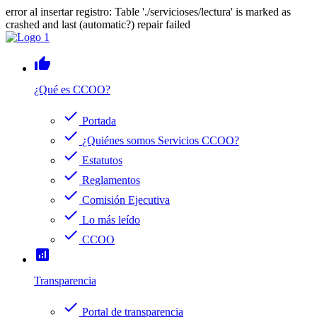
error al insertar registro: Table './servicioses/lectura' is marked as
crashed and last (automatic?) repair failed
thumb_up
¿Qué es CCOO?
check
Portada
check
¿Quiénes somos Servicios CCOO?
check
Estatutos
check
Reglamentos
check
Comisión Ejecutiva
check
Lo más leído
check
CCOO
analytics
Transparencia
check
Portal de transparencia