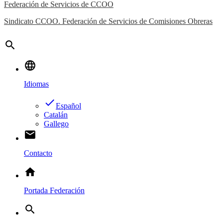
Federación de Servicios de CCOO
Sindicato CCOO. Federación de Servicios de Comisiones Obreras
search
language
Idiomas
done
Español
Catalán
Gallego
email
Contacto
home
Portada Federación
search