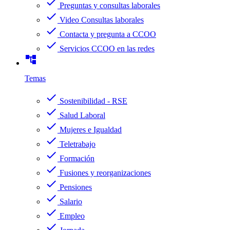
check
Preguntas y consultas laborales
check
Video Consultas laborales
check
Contacta y pregunta a CCOO
check
Servicios CCOO en las redes
account_tree
Temas
check
Sostenibilidad - RSE
check
Salud Laboral
check
Mujeres e Igualdad
check
Teletrabajo
check
Formación
check
Fusiones y reorganizaciones
check
Pensiones
check
Salario
check
Empleo
check