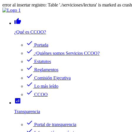
error al insertar registro: Table './servicioses/lectura' is marked as cras
thumb_up
¿Qué es CCOO?
check
Portada
check
¿Quiénes somos Servicios CCOO?
check
Estatutos
check
Reglamentos
check
Comisión Ejecutiva
check
Lo más leído
check
CCOO
analytics
Transparencia
check
Portal de transparencia
check