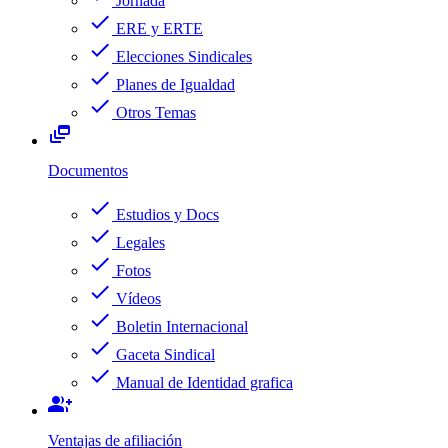
Jornada
check
ERE y ERTE
check
Elecciones Sindicales
check
Planes de Igualdad
check
Otros Temas
dynamic_feed
Documentos
check
Estudios y Docs
check
Legales
check
Fotos
check
Vídeos
check
Boletin Internacional
check
Gaceta Sindical
check
Manual de Identidad grafica
group_add
Ventajas de afiliación