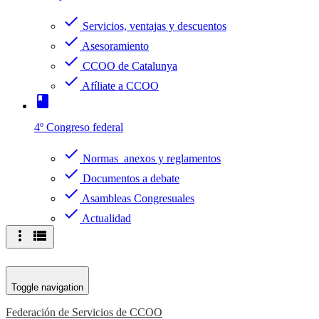
check
Servicios, ventajas y descuentos
check
Asesoramiento
check
CCOO de Catalunya
check
Afíliate a CCOO
book
4º Congreso federal
check
Normas anexos y reglamentos
check
Documentos a debate
check
Asambleas Congresuales
check
Actualidad
more_vert
view_list
Toggle navigation
Federación de Servicios de CCOO