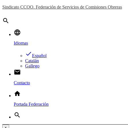
Sindicato CCOO. Federación de Servicios de Comisiones Obreras
search
language
Idiomas
done
Español
Catalán
Gallego
email
Contacto
home
Portada Federación
search
×