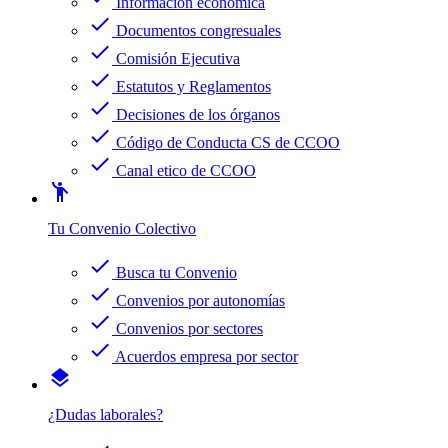
Información económica
check
Documentos congresuales
check
Comisión Ejecutiva
check
Estatutos y Reglamentos
check
Decisiones de los órganos
check
Código de Conducta CS de CCOO
check
Canal etico de CCOO
emoji_people
Tu Convenio Colectivo
check
Busca tu Convenio
check
Convenios por autonomías
check
Convenios por sectores
check
Acuerdos empresa por sector
layers
¿Dudas laborales?