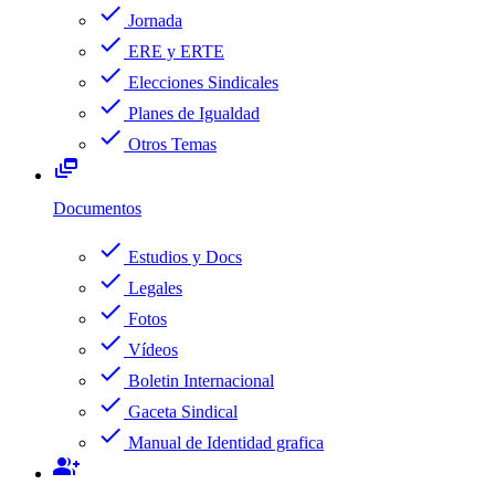
check
Jornada
check
ERE y ERTE
check
Elecciones Sindicales
check
Planes de Igualdad
check
Otros Temas
dynamic_feed
Documentos
check
Estudios y Docs
check
Legales
check
Fotos
check
Vídeos
check
Boletin Internacional
check
Gaceta Sindical
check
Manual de Identidad grafica
group_add