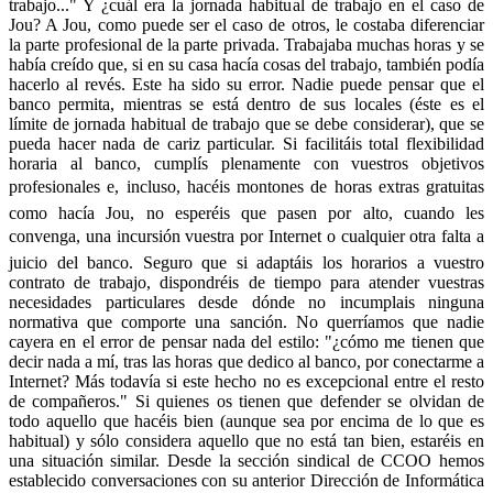
trabajo..." Y ¿cuál era la jornada habitual de trabajo en el caso de
Jou? A Jou, como puede ser el caso de otros, le costaba diferenciar
la parte profesional de la parte privada. Trabajaba muchas horas y se
había creído que, si en su casa hacía cosas del trabajo, también podía
hacerlo al revés. Este ha sido su error. Nadie puede pensar que el
banco permita, mientras se está dentro de sus locales (éste es el
límite de jornada habitual de trabajo que se debe considerar), que se
pueda hacer nada de cariz particular. Si facilitáis total flexibilidad
horaria al banco, cumplís plenamente con vuestros objetivos
profesionales e, incluso, hacéis montones de horas extras gratuitas
como hacía Jou, no esperéis que pasen por alto, cuando les
convenga, una incursión vuestra por Internet o cualquier otra falta a
juicio del banco. Seguro que si adaptáis los horarios a vuestro
contrato de trabajo, dispondréis de tiempo para atender vuestras
necesidades particulares desde dónde no incumplais ninguna
normativa que comporte una sanción. No querríamos que nadie
cayera en el error de pensar nada del estilo: "¿cómo me tienen que
decir nada a mí, tras las horas que dedico al banco, por conectarme a
Internet? Más todavía si este hecho no es excepcional entre el resto
de compañeros." Si quienes os tienen que defender se olvidan de
todo aquello que hacéis bien (aunque sea por encima de lo que es
habitual) y sólo considera aquello que no está tan bien, estaréis en
una situación similar. Desde la sección sindical de CCOO hemos
establecido conversaciones con su anterior Dirección de Informática