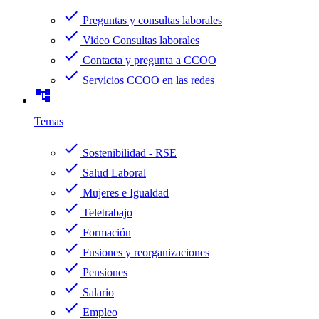
check
Preguntas y consultas laborales
check
Video Consultas laborales
check
Contacta y pregunta a CCOO
check
Servicios CCOO en las redes
account_tree
Temas
check
Sostenibilidad - RSE
check
Salud Laboral
check
Mujeres e Igualdad
check
Teletrabajo
check
Formación
check
Fusiones y reorganizaciones
check
Pensiones
check
Salario
check
Empleo