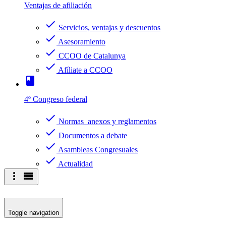
Ventajas de afiliación
check
Servicios, ventajas y descuentos
check
Asesoramiento
check
CCOO de Catalunya
check
Afíliate a CCOO
book
4º Congreso federal
check
Normas anexos y reglamentos
check
Documentos a debate
check
Asambleas Congresuales
check
Actualidad
more_vert
view_list
Toggle navigation