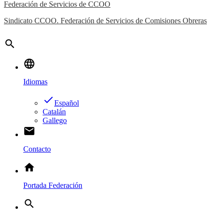
Federación de Servicios de CCOO
Sindicato CCOO. Federación de Servicios de Comisiones Obreras
search
language
Idiomas
done
Español
Catalán
Gallego
email
Contacto
home
Portada Federación
search