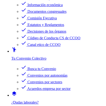
check
Información económica
check
Documentos congresuales
check
Comisión Ejecutiva
check
Estatutos y Reglamentos
check
Decisiones de los órganos
check
Código de Conducta CS de CCOO
check
Canal etico de CCOO
emoji_people
Tu Convenio Colectivo
check
Busca tu Convenio
check
Convenios por autonomías
check
Convenios por sectores
check
Acuerdos empresa por sector
layers
¿Dudas laborales?