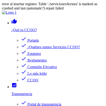
error al insertar registro: Table './servicioses/lectura' is marked as
crashed and last (automatic?) repair failed
thumb_up
¿Qué es CCOO?
check
Portada
check
¿Quiénes somos Servicios CCOO?
check
Estatutos
check
Reglamentos
check
Comisión Ejecutiva
check
Lo más leído
check
CCOO
analytics
Transparencia
check
Portal de transparencia