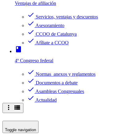
Ventajas de afiliación
check
Servicios, ventajas y descuentos
check
Asesoramiento
check
CCOO de Catalunya
check
Afíliate a CCOO
book
4º Congreso federal
check
Normas anexos y reglamentos
check
Documentos a debate
check
Asambleas Congresuales
check
Actualidad
more_vert
view_list
Toggle navigation