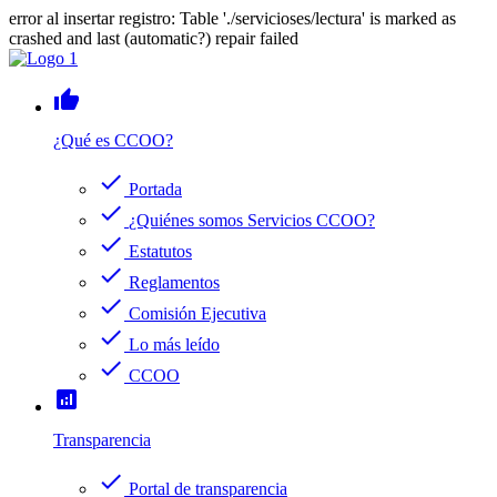
error al insertar registro: Table './servicioses/lectura' is marked as
crashed and last (automatic?) repair failed
thumb_up
¿Qué es CCOO?
check
Portada
check
¿Quiénes somos Servicios CCOO?
check
Estatutos
check
Reglamentos
check
Comisión Ejecutiva
check
Lo más leído
check
CCOO
analytics
Transparencia
check
Portal de transparencia