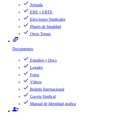
check
Jornada
check
ERE y ERTE
check
Elecciones Sindicales
check
Planes de Igualdad
check
Otros Temas
dynamic_feed
Documentos
check
Estudios y Docs
check
Legales
check
Fotos
check
Vídeos
check
Boletin Internacional
check
Gaceta Sindical
check
Manual de Identidad grafica
group_add