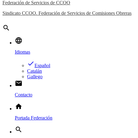
Federación de Servicios de CCOO
Sindicato CCOO. Federación de Servicios de Comisiones Obreras
search
language
Idiomas
done
Español
Catalán
Gallego
email
Contacto
home
Portada Federación
search