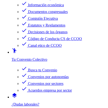
check
Información económica
check
Documentos congresuales
check
Comisión Ejecutiva
check
Estatutos y Reglamentos
check
Decisiones de los órganos
check
Código de Conducta CS de CCOO
check
Canal etico de CCOO
emoji_people
Tu Convenio Colectivo
check
Busca tu Convenio
check
Convenios por autonomías
check
Convenios por sectores
check
Acuerdos empresa por sector
layers
¿Dudas laborales?