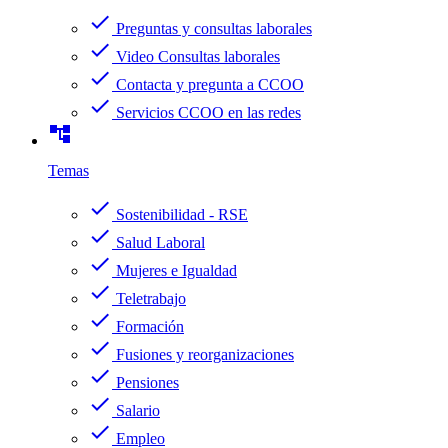
check
Preguntas y consultas laborales
check
Video Consultas laborales
check
Contacta y pregunta a CCOO
check
Servicios CCOO en las redes
account_tree
Temas
check
Sostenibilidad - RSE
check
Salud Laboral
check
Mujeres e Igualdad
check
Teletrabajo
check
Formación
check
Fusiones y reorganizaciones
check
Pensiones
check
Salario
check
Empleo