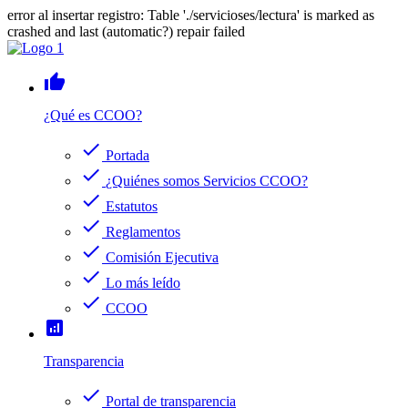
error al insertar registro: Table './servicioses/lectura' is marked as
crashed and last (automatic?) repair failed
thumb_up
¿Qué es CCOO?
check
Portada
check
¿Quiénes somos Servicios CCOO?
check
Estatutos
check
Reglamentos
check
Comisión Ejecutiva
check
Lo más leído
check
CCOO
analytics
Transparencia
check
Portal de transparencia