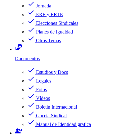
check
Jornada
check
ERE y ERTE
check
Elecciones Sindicales
check
Planes de Igualdad
check
Otros Temas
dynamic_feed
Documentos
check
Estudios y Docs
check
Legales
check
Fotos
check
Vídeos
check
Boletin Internacional
check
Gaceta Sindical
check
Manual de Identidad grafica
group_add