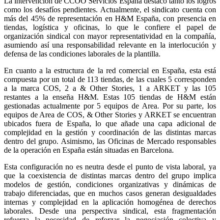
La intervención de CCOO Servicios España destacó tanto los logros
como los desafíos pendientes. Actualmente, el sindicato cuenta con
más del 45% de representación en H&M España, con presencia en
tiendas, logística y oficinas, lo que le confiere el papel de
organización sindical con mayor representatividad en la compañía,
asumiendo así una responsabilidad relevante en la interlocución y
defensa de las condiciones laborales de la plantilla.
En cuanto a la estructura de la red comercial en España, esta está
compuesta por un total de 113 tiendas, de las cuales 5 corresponden
a la marca COS, 2 a & Other Stories, 1 a ARKET y las 105
restantes a la enseña H&M. Estas 105 tiendas de H&M están
gestionadas actualmente por 5 equipos de Area. Por su parte, los
equipos de Area de COS, & Other Stories y ARKET se encuentran
ubicados fuera de España, lo que añade una capa adicional de
complejidad en la gestión y coordinación de las distintas marcas
dentro del grupo. Asimismo, las Oficinas de Mercado responsables
de la operación en España están situadas en Barcelona.
Esta configuración no es neutra desde el punto de vista laboral, ya
que la coexistencia de distintas marcas dentro del grupo implica
modelos de gestión, condiciones organizativas y dinámicas de
trabajo diferenciadas, que en muchos casos generan desigualdades
internas y complejidad en la aplicación homogénea de derechos
laborales. Desde una perspectiva sindical, esta fragmentación
refuerza la necesidad de reforzar la negociación colectiva y