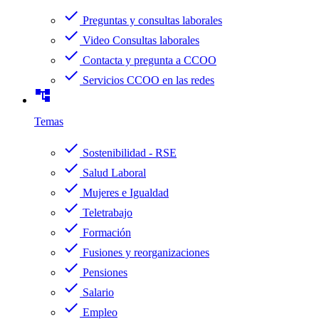
check
Preguntas y consultas laborales
check
Video Consultas laborales
check
Contacta y pregunta a CCOO
check
Servicios CCOO en las redes
account_tree
Temas
check
Sostenibilidad - RSE
check
Salud Laboral
check
Mujeres e Igualdad
check
Teletrabajo
check
Formación
check
Fusiones y reorganizaciones
check
Pensiones
check
Salario
check
Empleo