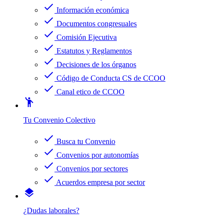
check
Información económica
check
Documentos congresuales
check
Comisión Ejecutiva
check
Estatutos y Reglamentos
check
Decisiones de los órganos
check
Código de Conducta CS de CCOO
check
Canal etico de CCOO
emoji_people
Tu Convenio Colectivo
check
Busca tu Convenio
check
Convenios por autonomías
check
Convenios por sectores
check
Acuerdos empresa por sector
layers
¿Dudas laborales?