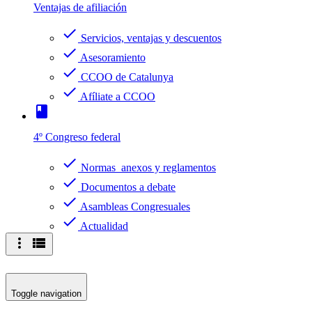
Ventajas de afiliación
check
Servicios, ventajas y descuentos
check
Asesoramiento
check
CCOO de Catalunya
check
Afíliate a CCOO
book
4º Congreso federal
check
Normas anexos y reglamentos
check
Documentos a debate
check
Asambleas Congresuales
check
Actualidad
more_vert
view_list
Toggle navigation