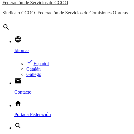
Federación de Servicios de CCOO
Sindicato CCOO. Federación de Servicios de Comisiones Obreras
search
language
Idiomas
done
Español
Catalán
Gallego
email
Contacto
home
Portada Federación
search