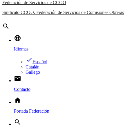
Federación de Servicios de CCOO
Sindicato CCOO. Federación de Servicios de Comisiones Obreras
search
language
Idiomas
done
Español
Catalán
Gallego
email
Contacto
home
Portada Federación
search