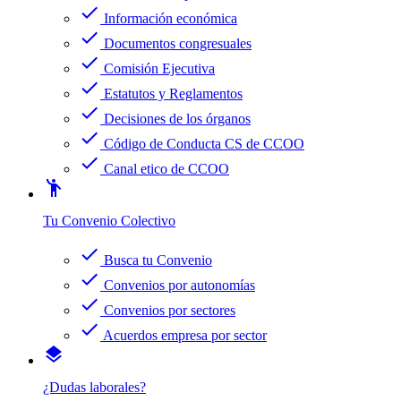
check
Información económica
check
Documentos congresuales
check
Comisión Ejecutiva
check
Estatutos y Reglamentos
check
Decisiones de los órganos
check
Código de Conducta CS de CCOO
check
Canal etico de CCOO
emoji_people
Tu Convenio Colectivo
check
Busca tu Convenio
check
Convenios por autonomías
check
Convenios por sectores
check
Acuerdos empresa por sector
layers
¿Dudas laborales?