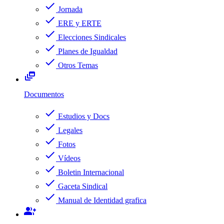
check
Jornada
check
ERE y ERTE
check
Elecciones Sindicales
check
Planes de Igualdad
check
Otros Temas
dynamic_feed
Documentos
check
Estudios y Docs
check
Legales
check
Fotos
check
Vídeos
check
Boletin Internacional
check
Gaceta Sindical
check
Manual de Identidad grafica
group_add