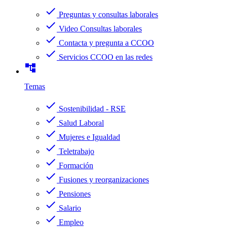
check
Preguntas y consultas laborales
check
Video Consultas laborales
check
Contacta y pregunta a CCOO
check
Servicios CCOO en las redes
account_tree
Temas
check
Sostenibilidad - RSE
check
Salud Laboral
check
Mujeres e Igualdad
check
Teletrabajo
check
Formación
check
Fusiones y reorganizaciones
check
Pensiones
check
Salario
check
Empleo