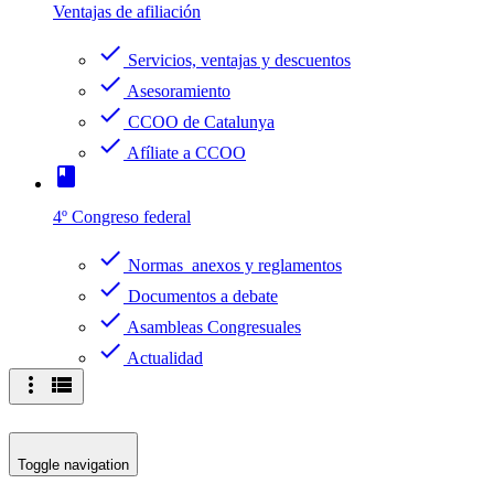
Ventajas de afiliación
check
Servicios, ventajas y descuentos
check
Asesoramiento
check
CCOO de Catalunya
check
Afíliate a CCOO
book
4º Congreso federal
check
Normas anexos y reglamentos
check
Documentos a debate
check
Asambleas Congresuales
check
Actualidad
more_vert
view_list
Toggle navigation