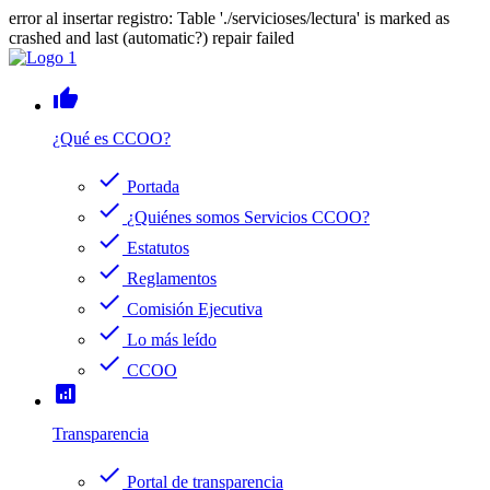
error al insertar registro: Table './servicioses/lectura' is marked as
crashed and last (automatic?) repair failed
thumb_up
¿Qué es CCOO?
check
Portada
check
¿Quiénes somos Servicios CCOO?
check
Estatutos
check
Reglamentos
check
Comisión Ejecutiva
check
Lo más leído
check
CCOO
analytics
Transparencia
check
Portal de transparencia