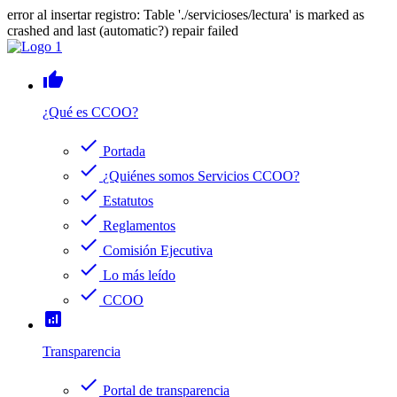
error al insertar registro: Table './servicioses/lectura' is marked as
crashed and last (automatic?) repair failed
thumb_up
¿Qué es CCOO?
check
Portada
check
¿Quiénes somos Servicios CCOO?
check
Estatutos
check
Reglamentos
check
Comisión Ejecutiva
check
Lo más leído
check
CCOO
analytics
Transparencia
check
Portal de transparencia