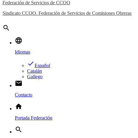
Federación de Servicios de CCOO
Sindicato CCOO. Federación de Servicios de Comisiones Obreras
search
language
Idiomas
done
Español
Catalán
Gallego
email
Contacto
home
Portada Federación
search