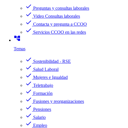
check
Preguntas y consultas laborales
check
Video Consultas laborales
check
Contacta y pregunta a CCOO
check
Servicios CCOO en las redes
account_tree
Temas
check
Sostenibilidad - RSE
check
Salud Laboral
check
Mujeres e Igualdad
check
Teletrabajo
check
Formación
check
Fusiones y reorganizaciones
check
Pensiones
check
Salario
check
Empleo