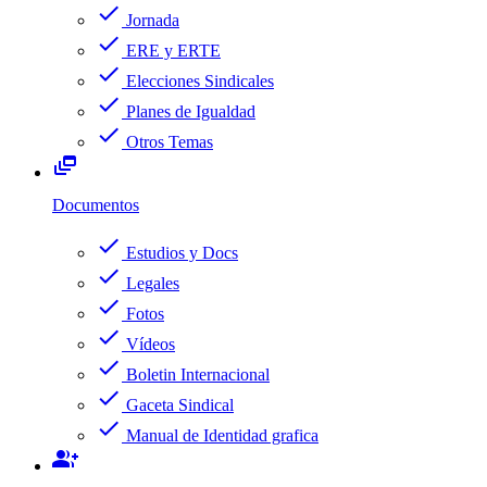
check
Jornada
check
ERE y ERTE
check
Elecciones Sindicales
check
Planes de Igualdad
check
Otros Temas
dynamic_feed
Documentos
check
Estudios y Docs
check
Legales
check
Fotos
check
Vídeos
check
Boletin Internacional
check
Gaceta Sindical
check
Manual de Identidad grafica
group_add