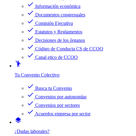
check
Información económica
check
Documentos congresuales
check
Comisión Ejecutiva
check
Estatutos y Reglamentos
check
Decisiones de los órganos
check
Código de Conducta CS de CCOO
check
Canal etico de CCOO
emoji_people
Tu Convenio Colectivo
check
Busca tu Convenio
check
Convenios por autonomías
check
Convenios por sectores
check
Acuerdos empresa por sector
layers
¿Dudas laborales?