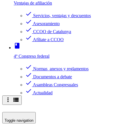
Ventajas de afiliación
check
Servicios, ventajas y descuentos
check
Asesoramiento
check
CCOO de Catalunya
check
Afíliate a CCOO
book
4º Congreso federal
check
Normas anexos y reglamentos
check
Documentos a debate
check
Asambleas Congresuales
check
Actualidad
more_vert
view_list
Toggle navigation