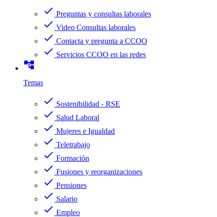
check
Preguntas y consultas laborales
check
Video Consultas laborales
check
Contacta y pregunta a CCOO
check
Servicios CCOO en las redes
account_tree
Temas
check
Sostenibilidad - RSE
check
Salud Laboral
check
Mujeres e Igualdad
check
Teletrabajo
check
Formación
check
Fusiones y reorganizaciones
check
Pensiones
check
Salario
check
Empleo