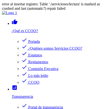
error al insertar registro: Table './servicioses/lectura' is marked as
crashed and last (automatic?) repair failed
thumb_up
¿Qué es CCOO?
check
Portada
check
¿Quiénes somos Servicios CCOO?
check
Estatutos
check
Reglamentos
check
Comisión Ejecutiva
check
Lo más leído
check
CCOO
analytics
Transparencia
check
Portal de transparencia