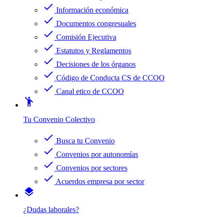
check
Información económica
check
Documentos congresuales
check
Comisión Ejecutiva
check
Estatutos y Reglamentos
check
Decisiones de los órganos
check
Código de Conducta CS de CCOO
check
Canal etico de CCOO
emoji_people
Tu Convenio Colectivo
check
Busca tu Convenio
check
Convenios por autonomías
check
Convenios por sectores
check
Acuerdos empresa por sector
layers
¿Dudas laborales?