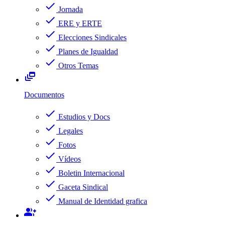
check
Jornada
check
ERE y ERTE
check
Elecciones Sindicales
check
Planes de Igualdad
check
Otros Temas
dynamic_feed
Documentos
check
Estudios y Docs
check
Legales
check
Fotos
check
Vídeos
check
Boletin Internacional
check
Gaceta Sindical
check
Manual de Identidad grafica
group_add