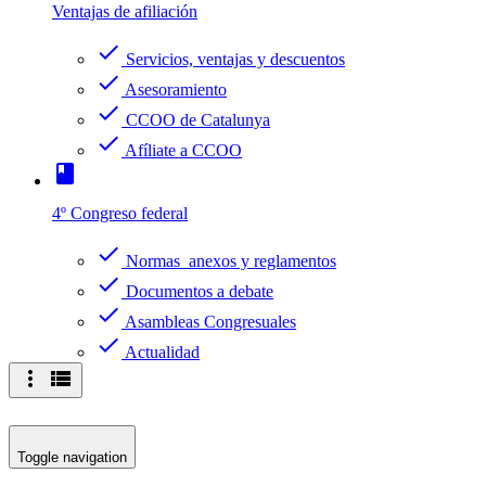
Ventajas de afiliación
check
Servicios, ventajas y descuentos
check
Asesoramiento
check
CCOO de Catalunya
check
Afíliate a CCOO
book
4º Congreso federal
check
Normas anexos y reglamentos
check
Documentos a debate
check
Asambleas Congresuales
check
Actualidad
more_vert
view_list
Toggle navigation