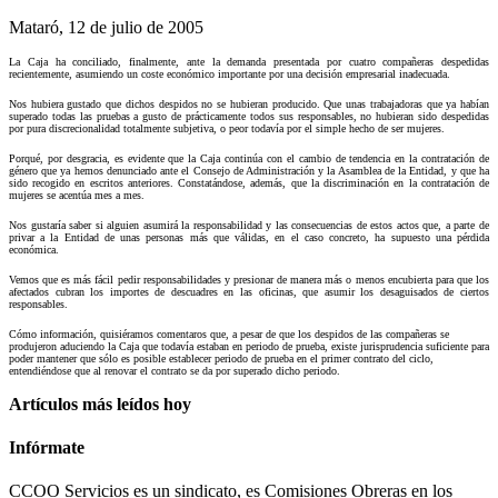
Mataró, 12 de julio de 2005
La Caja ha conciliado, finalmente, ante la demanda presentada por cuatro compañeras despedidas
recientemente, asumiendo un coste económico importante por una decisión empresarial inadecuada.
Nos hubiera gustado que dichos despidos no se hubieran producido. Que unas trabajadoras que ya habían
superado todas las pruebas a gusto de prácticamente todos sus responsables, no hubieran sido despedidas
por pura discrecionalidad totalmente subjetiva, o peor todavía por el simple hecho de ser mujeres.
Porqué, por desgracia, es evidente que la Caja continúa con el cambio de tendencia en la contratación de
género que ya hemos denunciado ante el Consejo de Administración y la Asamblea de la Entidad, y que ha
sido recogido en escritos anteriores. Constatándose, además, que la discriminación en la contratación de
mujeres se acentúa mes a mes.
Nos gustaría saber si alguien asumirá la responsabilidad y las consecuencias de estos actos que, a parte de
privar a la Entidad de unas personas más que válidas, en el caso concreto, ha supuesto una pérdida
económica.
Vemos que es más fácil pedir responsabilidades y presionar de manera más o menos encubierta para que los
afectados cubran los importes de descuadres en las oficinas, que asumir los desaguisados de ciertos
responsables.
Cómo información, quisiéramos comentaros que, a pesar de que los despidos de las compañeras se
produjeron aduciendo la Caja que todavía estaban en periodo de prueba, existe jurisprudencia suficiente para
poder mantener que sólo es posible establecer periodo de prueba en el primer contrato del ciclo,
entendiéndose que al renovar el contrato se da por superado dicho periodo.
Artículos más leídos hoy
Infórmate
CCOO Servicios es un sindicato, es Comisiones Obreras en los