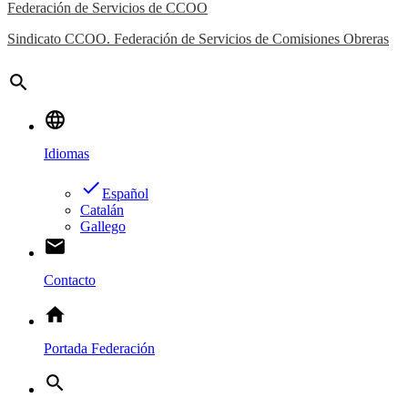
Federación de Servicios de CCOO
Sindicato CCOO. Federación de Servicios de Comisiones Obreras
search
language
Idiomas
done
Español
Catalán
Gallego
email
Contacto
home
Portada Federación
search