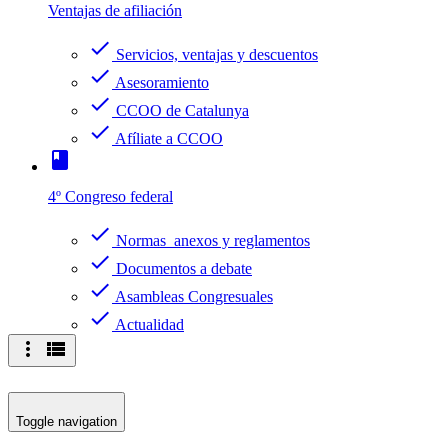
Ventajas de afiliación
check
Servicios, ventajas y descuentos
check
Asesoramiento
check
CCOO de Catalunya
check
Afíliate a CCOO
book
4º Congreso federal
check
Normas anexos y reglamentos
check
Documentos a debate
check
Asambleas Congresuales
check
Actualidad
more_vert
view_list
Toggle navigation