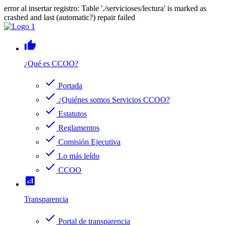
error al insertar registro: Table './servicioses/lectura' is marked as
crashed and last (automatic?) repair failed
thumb_up
¿Qué es CCOO?
check
Portada
check
¿Quiénes somos Servicios CCOO?
check
Estatutos
check
Reglamentos
check
Comisión Ejecutiva
check
Lo más leído
check
CCOO
analytics
Transparencia
check
Portal de transparencia