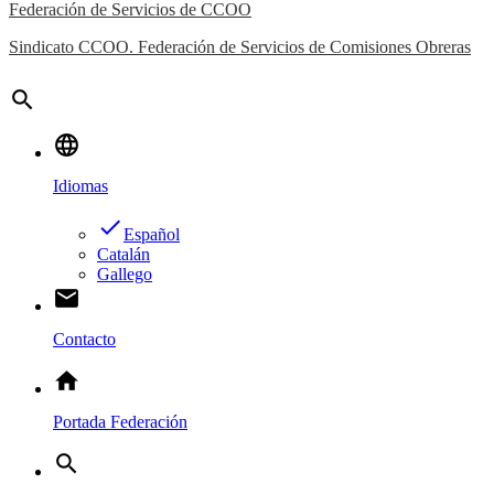
Federación de Servicios de CCOO
Sindicato CCOO. Federación de Servicios de Comisiones Obreras
search
language
Idiomas
done
Español
Catalán
Gallego
email
Contacto
home
Portada Federación
search