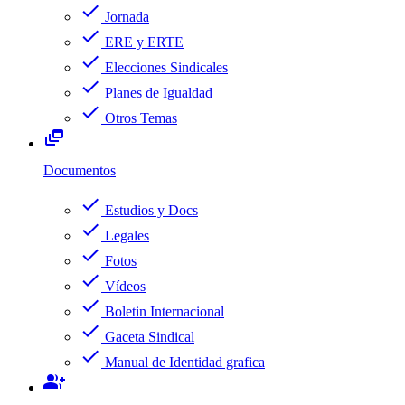
check
Jornada
check
ERE y ERTE
check
Elecciones Sindicales
check
Planes de Igualdad
check
Otros Temas
dynamic_feed
Documentos
check
Estudios y Docs
check
Legales
check
Fotos
check
Vídeos
check
Boletin Internacional
check
Gaceta Sindical
check
Manual de Identidad grafica
group_add