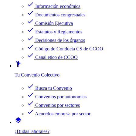
check
Información económica
check
Documentos congresuales
check
Comisión Ejecutiva
check
Estatutos y Reglamentos
check
Decisiones de los órganos
check
Código de Conducta CS de CCOO
check
Canal etico de CCOO
emoji_people
Tu Convenio Colectivo
check
Busca tu Convenio
check
Convenios por autonomías
check
Convenios por sectores
check
Acuerdos empresa por sector
layers
¿Dudas laborales?