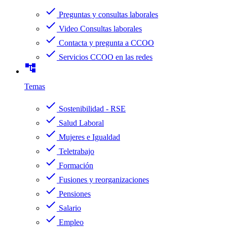
check
Preguntas y consultas laborales
check
Video Consultas laborales
check
Contacta y pregunta a CCOO
check
Servicios CCOO en las redes
account_tree
Temas
check
Sostenibilidad - RSE
check
Salud Laboral
check
Mujeres e Igualdad
check
Teletrabajo
check
Formación
check
Fusiones y reorganizaciones
check
Pensiones
check
Salario
check
Empleo