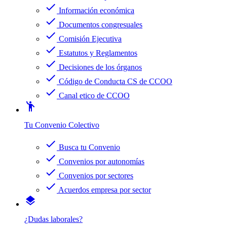
check
Información económica
check
Documentos congresuales
check
Comisión Ejecutiva
check
Estatutos y Reglamentos
check
Decisiones de los órganos
check
Código de Conducta CS de CCOO
check
Canal etico de CCOO
emoji_people
Tu Convenio Colectivo
check
Busca tu Convenio
check
Convenios por autonomías
check
Convenios por sectores
check
Acuerdos empresa por sector
layers
¿Dudas laborales?