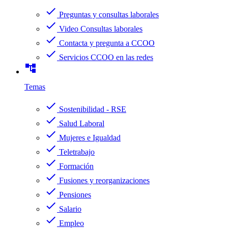
check
Preguntas y consultas laborales
check
Video Consultas laborales
check
Contacta y pregunta a CCOO
check
Servicios CCOO en las redes
account_tree
Temas
check
Sostenibilidad - RSE
check
Salud Laboral
check
Mujeres e Igualdad
check
Teletrabajo
check
Formación
check
Fusiones y reorganizaciones
check
Pensiones
check
Salario
check
Empleo