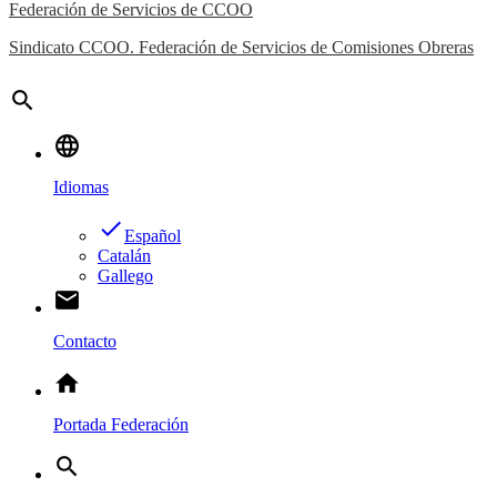
Federación de Servicios de CCOO
Sindicato CCOO. Federación de Servicios de Comisiones Obreras
search
language
Idiomas
done
Español
Catalán
Gallego
email
Contacto
home
Portada Federación
search