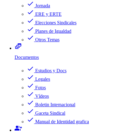
check
Jornada
check
ERE y ERTE
check
Elecciones Sindicales
check
Planes de Igualdad
check
Otros Temas
dynamic_feed
Documentos
check
Estudios y Docs
check
Legales
check
Fotos
check
Vídeos
check
Boletin Internacional
check
Gaceta Sindical
check
Manual de Identidad grafica
group_add