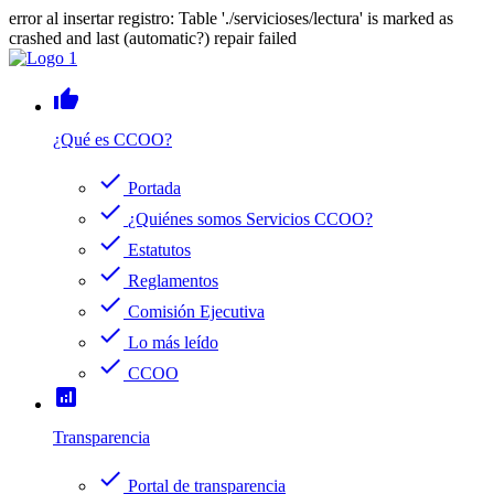
error al insertar registro: Table './servicioses/lectura' is marked as
crashed and last (automatic?) repair failed
thumb_up
¿Qué es CCOO?
check
Portada
check
¿Quiénes somos Servicios CCOO?
check
Estatutos
check
Reglamentos
check
Comisión Ejecutiva
check
Lo más leído
check
CCOO
analytics
Transparencia
check
Portal de transparencia