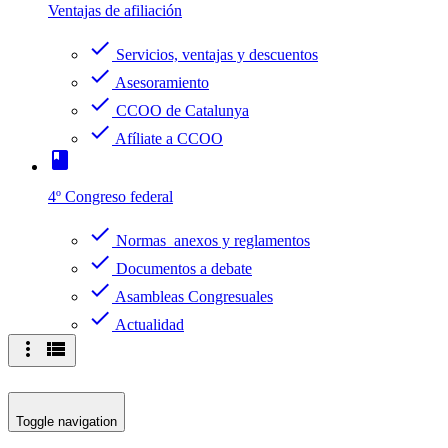
Ventajas de afiliación
check
Servicios, ventajas y descuentos
check
Asesoramiento
check
CCOO de Catalunya
check
Afíliate a CCOO
book
4º Congreso federal
check
Normas anexos y reglamentos
check
Documentos a debate
check
Asambleas Congresuales
check
Actualidad
more_vert
view_list
Toggle navigation