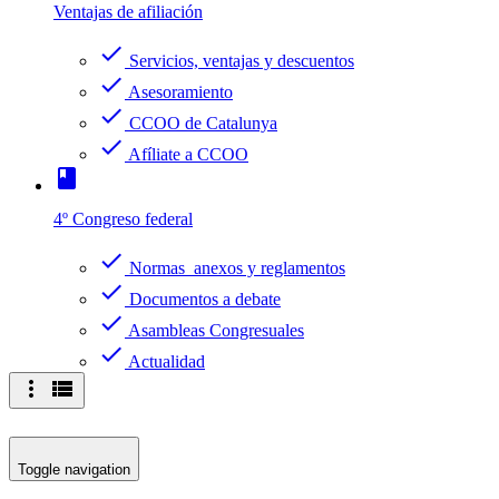
Ventajas de afiliación
check
Servicios, ventajas y descuentos
check
Asesoramiento
check
CCOO de Catalunya
check
Afíliate a CCOO
book
4º Congreso federal
check
Normas anexos y reglamentos
check
Documentos a debate
check
Asambleas Congresuales
check
Actualidad
more_vert
view_list
Toggle navigation