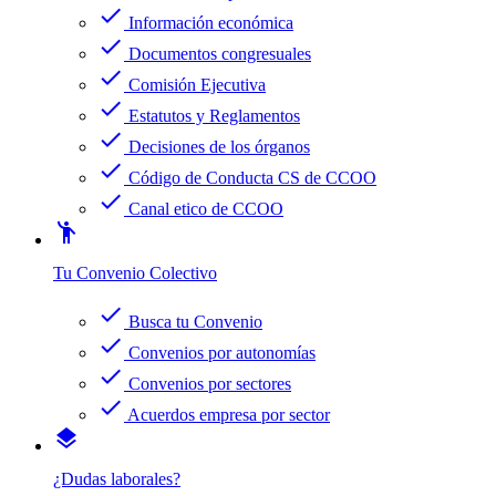
check
Información económica
check
Documentos congresuales
check
Comisión Ejecutiva
check
Estatutos y Reglamentos
check
Decisiones de los órganos
check
Código de Conducta CS de CCOO
check
Canal etico de CCOO
emoji_people
Tu Convenio Colectivo
check
Busca tu Convenio
check
Convenios por autonomías
check
Convenios por sectores
check
Acuerdos empresa por sector
layers
¿Dudas laborales?