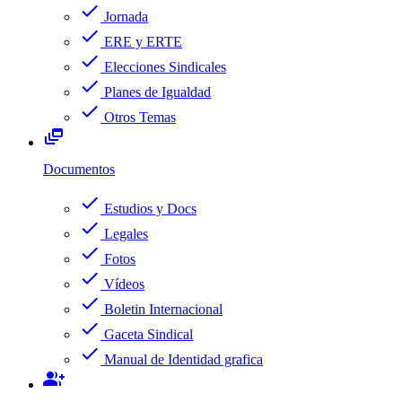
check
Jornada
check
ERE y ERTE
check
Elecciones Sindicales
check
Planes de Igualdad
check
Otros Temas
dynamic_feed
Documentos
check
Estudios y Docs
check
Legales
check
Fotos
check
Vídeos
check
Boletin Internacional
check
Gaceta Sindical
check
Manual de Identidad grafica
group_add