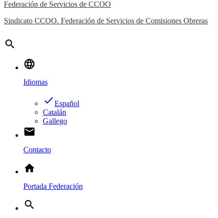
Federación de Servicios de CCOO
Sindicato CCOO. Federación de Servicios de Comisiones Obreras
search
language
Idiomas
done
Español
Catalán
Gallego
email
Contacto
home
Portada Federación
search