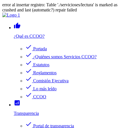
error al insertar registro: Table './servicioses/lectura' is marked as
crashed and last (automatic?) repair failed
thumb_up
¿Qué es CCOO?
check
Portada
check
¿Quiénes somos Servicios CCOO?
check
Estatutos
check
Reglamentos
check
Comisión Ejecutiva
check
Lo más leído
check
CCOO
analytics
Transparencia
check
Portal de transparencia