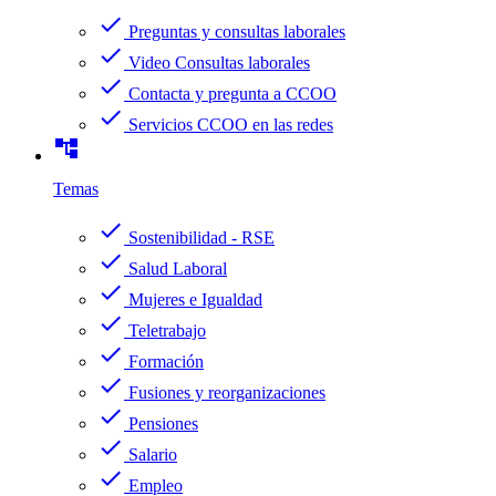
check
Preguntas y consultas laborales
check
Video Consultas laborales
check
Contacta y pregunta a CCOO
check
Servicios CCOO en las redes
account_tree
Temas
check
Sostenibilidad - RSE
check
Salud Laboral
check
Mujeres e Igualdad
check
Teletrabajo
check
Formación
check
Fusiones y reorganizaciones
check
Pensiones
check
Salario
check
Empleo