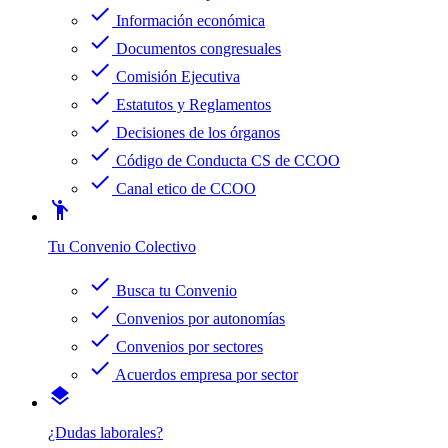
check
Información económica
check
Documentos congresuales
check
Comisión Ejecutiva
check
Estatutos y Reglamentos
check
Decisiones de los órganos
check
Código de Conducta CS de CCOO
check
Canal etico de CCOO
emoji_people
Tu Convenio Colectivo
check
Busca tu Convenio
check
Convenios por autonomías
check
Convenios por sectores
check
Acuerdos empresa por sector
layers
¿Dudas laborales?