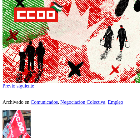
Previo
siguiente
Archivado en
Comunicados
,
Negociacion Colectiva
,
Empleo