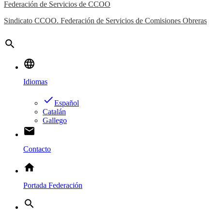
Federación de Servicios de CCOO
Sindicato CCOO. Federación de Servicios de Comisiones Obreras
search
language
Idiomas
done
Español
Catalán
Gallego
email
Contacto
home
Portada Federación
search