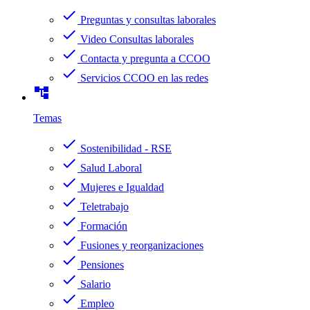
check
Preguntas y consultas laborales
check
Video Consultas laborales
check
Contacta y pregunta a CCOO
check
Servicios CCOO en las redes
account_tree
Temas
check
Sostenibilidad - RSE
check
Salud Laboral
check
Mujeres e Igualdad
check
Teletrabajo
check
Formación
check
Fusiones y reorganizaciones
check
Pensiones
check
Salario
check
Empleo