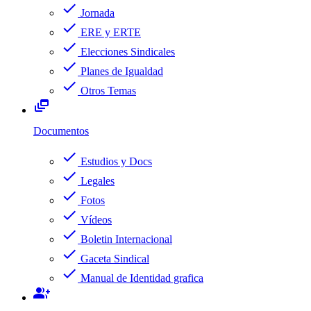
check
Jornada
check
ERE y ERTE
check
Elecciones Sindicales
check
Planes de Igualdad
check
Otros Temas
dynamic_feed
Documentos
check
Estudios y Docs
check
Legales
check
Fotos
check
Vídeos
check
Boletin Internacional
check
Gaceta Sindical
check
Manual de Identidad grafica
group_add