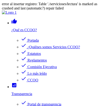
error al insertar registro: Table './servicioses/lectura' is marked as
crashed and last (automatic?) repair failed
thumb_up
¿Qué es CCOO?
check
Portada
check
¿Quiénes somos Servicios CCOO?
check
Estatutos
check
Reglamentos
check
Comisión Ejecutiva
check
Lo más leído
check
CCOO
analytics
Transparencia
check
Portal de transparencia