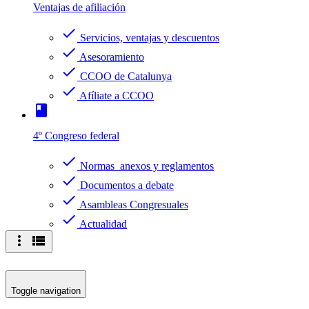
Ventajas de afiliación
check
Servicios, ventajas y descuentos
check
Asesoramiento
check
CCOO de Catalunya
check
Afíliate a CCOO
book
4º Congreso federal
check
Normas anexos y reglamentos
check
Documentos a debate
check
Asambleas Congresuales
check
Actualidad
more_vert
view_list
Toggle navigation