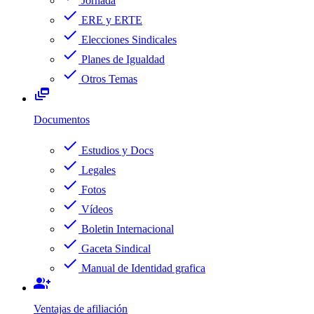
Jornada
check
ERE y ERTE
check
Elecciones Sindicales
check
Planes de Igualdad
check
Otros Temas
dynamic_feed
Documentos
check
Estudios y Docs
check
Legales
check
Fotos
check
Vídeos
check
Boletin Internacional
check
Gaceta Sindical
check
Manual de Identidad grafica
group_add
Ventajas de afiliación