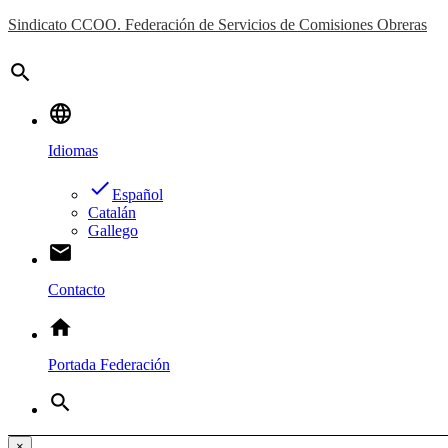
Sindicato CCOO. Federación de Servicios de Comisiones Obreras
search
language
Idiomas
done
Español
Catalán
Gallego
email
Contacto
home
Portada Federación
search
×