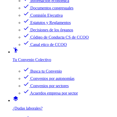
Información económica
check
Documentos congresuales
check
Comisión Ejecutiva
check
Estatutos y Reglamentos
check
Decisiones de los órganos
check
Código de Conducta CS de CCOO
check
Canal etico de CCOO
emoji_people
Tu Convenio Colectivo
check
Busca tu Convenio
check
Convenios por autonomías
check
Convenios por sectores
check
Acuerdos empresa por sector
layers
¿Dudas laborales?