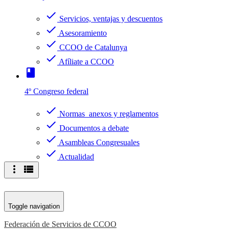
check
Servicios, ventajas y descuentos
check
Asesoramiento
check
CCOO de Catalunya
check
Afíliate a CCOO
book
4º Congreso federal
check
Normas anexos y reglamentos
check
Documentos a debate
check
Asambleas Congresuales
check
Actualidad
more_vert
view_list
Toggle navigation
Federación de Servicios de CCOO