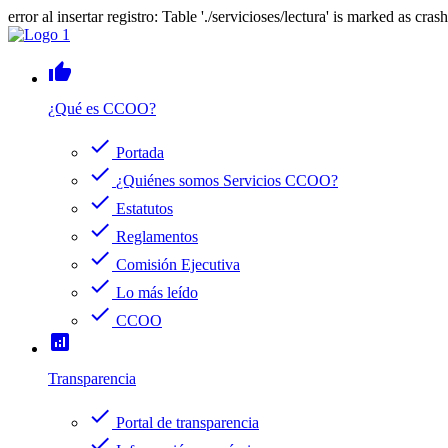
error al insertar registro: Table './servicioses/lectura' is marked as cras
thumb_up
¿Qué es CCOO?
check
Portada
check
¿Quiénes somos Servicios CCOO?
check
Estatutos
check
Reglamentos
check
Comisión Ejecutiva
check
Lo más leído
check
CCOO
analytics
Transparencia
check
Portal de transparencia
check