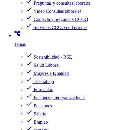
check
Preguntas y consultas laborales
check
Video Consultas laborales
check
Contacta y pregunta a CCOO
check
Servicios CCOO en las redes
account_tree
Temas
check
Sostenibilidad - RSE
check
Salud Laboral
check
Mujeres e Igualdad
check
Teletrabajo
check
Formación
check
Fusiones y reorganizaciones
check
Pensiones
check
Salario
check
Empleo
check