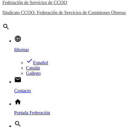
Federación de Servicios de CCOO
Sindicato CCOO. Federación de Servicios de Comisiones Obreras
search
language
Idiomas
done
Español
Catalán
Gallego
email
Contacto
home
Portada Federación
search