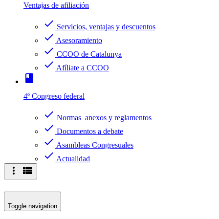
Ventajas de afiliación
check
Servicios, ventajas y descuentos
check
Asesoramiento
check
CCOO de Catalunya
check
Afíliate a CCOO
book
4º Congreso federal
check
Normas anexos y reglamentos
check
Documentos a debate
check
Asambleas Congresuales
check
Actualidad
more_vert
view_list
Toggle navigation