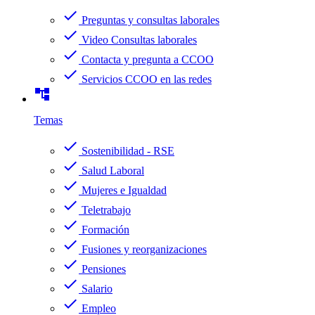
check
Preguntas y consultas laborales
check
Video Consultas laborales
check
Contacta y pregunta a CCOO
check
Servicios CCOO en las redes
account_tree
Temas
check
Sostenibilidad - RSE
check
Salud Laboral
check
Mujeres e Igualdad
check
Teletrabajo
check
Formación
check
Fusiones y reorganizaciones
check
Pensiones
check
Salario
check
Empleo