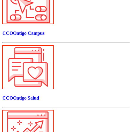
CCOOntigo Campus
CCOOntigo Salud