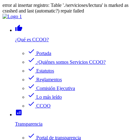
error al insertar registro: Table './servicioses/lectura' is marked as
crashed and last (automatic?) repair failed
thumb_up
¿Qué es CCOO?
check
Portada
check
¿Quiénes somos Servicios CCOO?
check
Estatutos
check
Reglamentos
check
Comisión Ejecutiva
check
Lo más leído
check
CCOO
analytics
Transparencia
check
Portal de transparencia