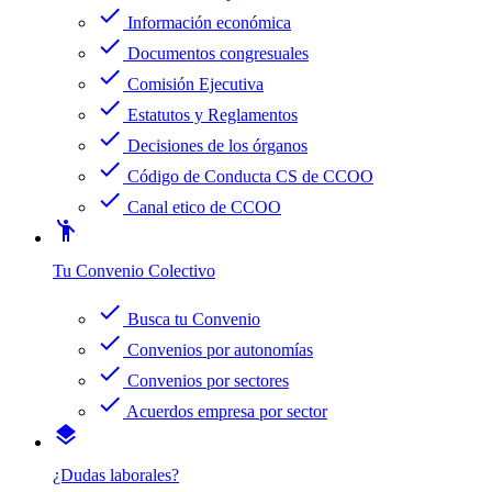
check
Información económica
check
Documentos congresuales
check
Comisión Ejecutiva
check
Estatutos y Reglamentos
check
Decisiones de los órganos
check
Código de Conducta CS de CCOO
check
Canal etico de CCOO
emoji_people
Tu Convenio Colectivo
check
Busca tu Convenio
check
Convenios por autonomías
check
Convenios por sectores
check
Acuerdos empresa por sector
layers
¿Dudas laborales?