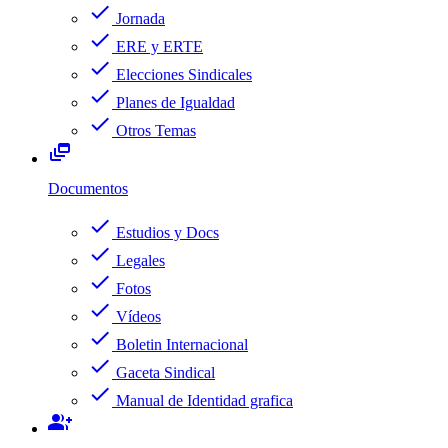
check
Jornada
check
ERE y ERTE
check
Elecciones Sindicales
check
Planes de Igualdad
check
Otros Temas
dynamic_feed
Documentos
check
Estudios y Docs
check
Legales
check
Fotos
check
Vídeos
check
Boletin Internacional
check
Gaceta Sindical
check
Manual de Identidad grafica
group_add