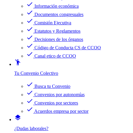
check
Información económica
check
Documentos congresuales
check
Comisión Ejecutiva
check
Estatutos y Reglamentos
check
Decisiones de los órganos
check
Código de Conducta CS de CCOO
check
Canal etico de CCOO
emoji_people
Tu Convenio Colectivo
check
Busca tu Convenio
check
Convenios por autonomías
check
Convenios por sectores
check
Acuerdos empresa por sector
layers
¿Dudas laborales?