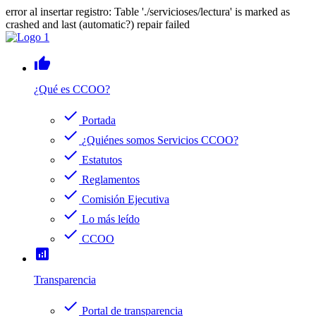
error al insertar registro: Table './servicioses/lectura' is marked as
crashed and last (automatic?) repair failed
thumb_up
¿Qué es CCOO?
check
Portada
check
¿Quiénes somos Servicios CCOO?
check
Estatutos
check
Reglamentos
check
Comisión Ejecutiva
check
Lo más leído
check
CCOO
analytics
Transparencia
check
Portal de transparencia