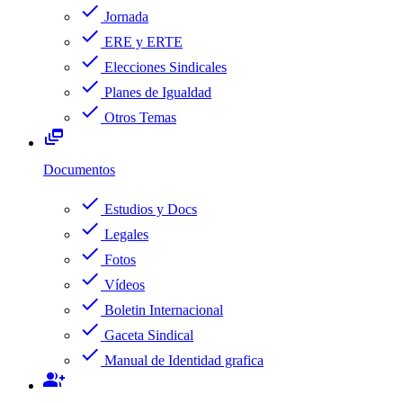
check
Jornada
check
ERE y ERTE
check
Elecciones Sindicales
check
Planes de Igualdad
check
Otros Temas
dynamic_feed
Documentos
check
Estudios y Docs
check
Legales
check
Fotos
check
Vídeos
check
Boletin Internacional
check
Gaceta Sindical
check
Manual de Identidad grafica
group_add