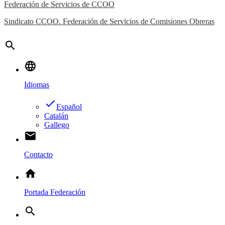
Federación de Servicios de CCOO
Sindicato CCOO. Federación de Servicios de Comisiones Obreras
search
language
Idiomas
done
Español
Catalán
Gallego
email
Contacto
home
Portada Federación
search