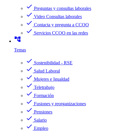
check
Preguntas y consultas laborales
check
Video Consultas laborales
check
Contacta y pregunta a CCOO
check
Servicios CCOO en las redes
account_tree
Temas
check
Sostenibilidad - RSE
check
Salud Laboral
check
Mujeres e Igualdad
check
Teletrabajo
check
Formación
check
Fusiones y reorganizaciones
check
Pensiones
check
Salario
check
Empleo