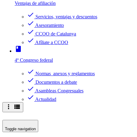
Ventajas de afiliación
check
Servicios, ventajas y descuentos
check
Asesoramiento
check
CCOO de Catalunya
check
Afíliate a CCOO
book
4º Congreso federal
check
Normas anexos y reglamentos
check
Documentos a debate
check
Asambleas Congresuales
check
Actualidad
more_vert
view_list
Toggle navigation