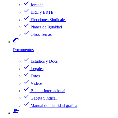
check
Jornada
check
ERE y ERTE
check
Elecciones Sindicales
check
Planes de Igualdad
check
Otros Temas
dynamic_feed
Documentos
check
Estudios y Docs
check
Legales
check
Fotos
check
Vídeos
check
Boletin Internacional
check
Gaceta Sindical
check
Manual de Identidad grafica
group_add