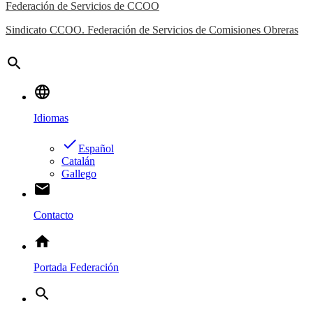
Federación de Servicios de CCOO
Sindicato CCOO. Federación de Servicios de Comisiones Obreras
search
language
Idiomas
done
Español
Catalán
Gallego
email
Contacto
home
Portada Federación
search