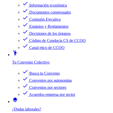
check
Información económica
check
Documentos congresuales
check
Comisión Ejecutiva
check
Estatutos y Reglamentos
check
Decisiones de los órganos
check
Código de Conducta CS de CCOO
check
Canal etico de CCOO
emoji_people
Tu Convenio Colectivo
check
Busca tu Convenio
check
Convenios por autonomías
check
Convenios por sectores
check
Acuerdos empresa por sector
layers
¿Dudas laborales?