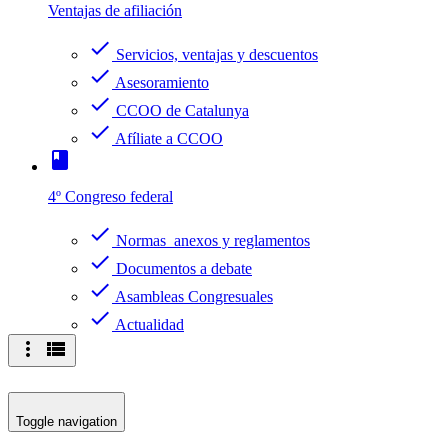
Ventajas de afiliación
check
Servicios, ventajas y descuentos
check
Asesoramiento
check
CCOO de Catalunya
check
Afíliate a CCOO
book
4º Congreso federal
check
Normas anexos y reglamentos
check
Documentos a debate
check
Asambleas Congresuales
check
Actualidad
more_vert
view_list
Toggle navigation