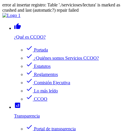
error al insertar registro: Table './servicioses/lectura' is marked as
crashed and last (automatic?) repair failed
thumb_up
¿Qué es CCOO?
check
Portada
check
¿Quiénes somos Servicios CCOO?
check
Estatutos
check
Reglamentos
check
Comisión Ejecutiva
check
Lo más leído
check
CCOO
analytics
Transparencia
check
Portal de transparencia