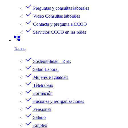
check
Preguntas y consultas laborales
check
Video Consultas laborales
check
Contacta y pregunta a CCOO
check
Servicios CCOO en las redes
account_tree
Temas
check
Sostenibilidad - RSE
check
Salud Laboral
check
Mujeres e Igualdad
check
Teletrabajo
check
Formación
check
Fusiones y reorganizaciones
check
Pensiones
check
Salario
check
Empleo