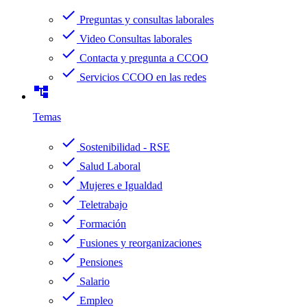
check
Preguntas y consultas laborales
check
Video Consultas laborales
check
Contacta y pregunta a CCOO
check
Servicios CCOO en las redes
account_tree
Temas
check
Sostenibilidad - RSE
check
Salud Laboral
check
Mujeres e Igualdad
check
Teletrabajo
check
Formación
check
Fusiones y reorganizaciones
check
Pensiones
check
Salario
check
Empleo