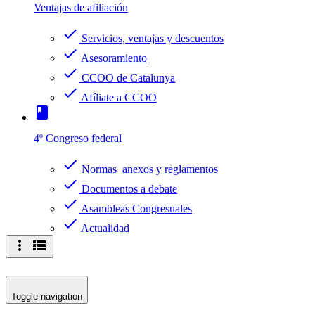
Ventajas de afiliación
check
Servicios, ventajas y descuentos
check
Asesoramiento
check
CCOO de Catalunya
check
Afíliate a CCOO
book
4º Congreso federal
check
Normas anexos y reglamentos
check
Documentos a debate
check
Asambleas Congresuales
check
Actualidad
more_vert
view_list
Toggle navigation