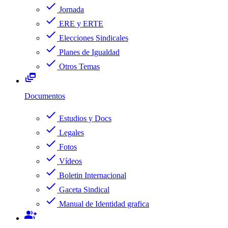
check
Jornada
check
ERE y ERTE
check
Elecciones Sindicales
check
Planes de Igualdad
check
Otros Temas
dynamic_feed
Documentos
check
Estudios y Docs
check
Legales
check
Fotos
check
Vídeos
check
Boletin Internacional
check
Gaceta Sindical
check
Manual de Identidad grafica
group_add