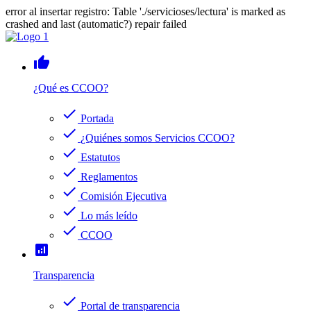
error al insertar registro: Table './servicioses/lectura' is marked as
crashed and last (automatic?) repair failed
thumb_up
¿Qué es CCOO?
check
Portada
check
¿Quiénes somos Servicios CCOO?
check
Estatutos
check
Reglamentos
check
Comisión Ejecutiva
check
Lo más leído
check
CCOO
analytics
Transparencia
check
Portal de transparencia