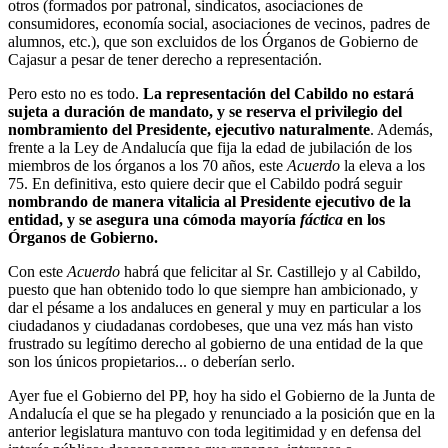
otros (formados por patronal, sindicatos, asociaciones de
consumidores, economía social, asociaciones de vecinos, padres de
alumnos, etc.), que son excluidos de los Órganos de Gobierno de
Cajasur a pesar de tener derecho a representación.
Pero esto no es todo.
La representación del Cabildo no estará
sujeta a duración de mandato, y se reserva el privilegio del
nombramiento del Presidente, ejecutivo naturalmente
. Además,
frente a la Ley de Andalucía que fija la edad de jubilación de los
miembros de los órganos a los 70 años, este
Acuerdo
la eleva a los
75. En definitiva, esto quiere decir que el Cabildo podrá seguir
nombrando de manera vitalicia al Presidente ejecutivo de la
entidad, y se asegura una cómoda mayoría
fáctica
en los
Órganos de Gobierno.
Con este
Acuerdo
habrá que felicitar al Sr. Castillejo y al Cabildo,
puesto que han obtenido todo lo que siempre han ambicionado, y
dar el pésame a los andaluces en general y muy en particular a los
ciudadanos y ciudadanas cordobeses, que una vez más han visto
frustrado su legítimo derecho al gobierno de una entidad de la que
son los únicos propietarios... o deberían serlo.
Ayer fue el Gobierno del PP, hoy ha sido el Gobierno de la Junta de
Andalucía el que se ha plegado y renunciado a la posición que en la
anterior legislatura mantuvo con toda legitimidad y en defensa del