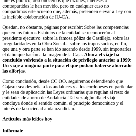
interés público; desconocemos que razones, intereses o
contrapartidas le han movido, pero en cualquier caso no
compartimos este acuerdo que, además, pretenden elevar a Ley con
la inefable colaboración de IU-CA.
Quedan, no obstante, páginas por escribir: Sobre las competencias
que en los futuros Estatutos de la entidad se reconocerán al
presidente ejecutivo, sobre la famosa póliza de Castillejo, sobre las
irregularidades en la Obra Social... sobre los trapos sucios, en fin,
que una y otra parte se han ido sacando desde 1999, sin importarles
el daño que hacían a la imagen de la Caja.
Ahora el viaje ha
concluido volviendo a la situación de privilegio anterior a 1999:
Un viaje a ninguna parte para el que podían haberse ahorrado
las alforjas.
Como conclusión, desde CC.OO. seguiremos defendiendo que
Cajasur sea devuelta a los andaluces y a los cordobeses en particular
y le sean de aplicación las Leyes ordinarias que regulan al resto de
entidades de ahorro de Andalucía. Tal vez algún día el viaje
concluya donde el sentido común, el principio democrático y el
interés de la sociedad andaluza dictan.
Artículos más leídos hoy
Infórmate