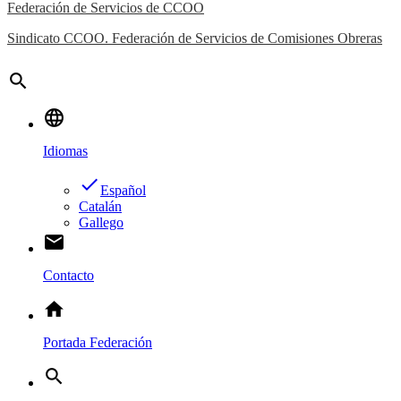
Federación de Servicios de CCOO
Sindicato CCOO. Federación de Servicios de Comisiones Obreras
search
language
Idiomas
done
Español
Catalán
Gallego
email
Contacto
home
Portada Federación
search