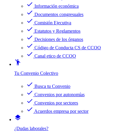
check
Información económica
check
Documentos congresuales
check
Comisión Ejecutiva
check
Estatutos y Reglamentos
check
Decisiones de los órganos
check
Código de Conducta CS de CCOO
check
Canal etico de CCOO
emoji_people
Tu Convenio Colectivo
check
Busca tu Convenio
check
Convenios por autonomías
check
Convenios por sectores
check
Acuerdos empresa por sector
layers
¿Dudas laborales?