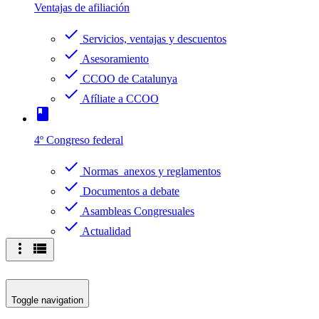
Ventajas de afiliación
check
Servicios, ventajas y descuentos
check
Asesoramiento
check
CCOO de Catalunya
check
Afíliate a CCOO
book
4º Congreso federal
check
Normas anexos y reglamentos
check
Documentos a debate
check
Asambleas Congresuales
check
Actualidad
more_vert
view_list
Toggle navigation