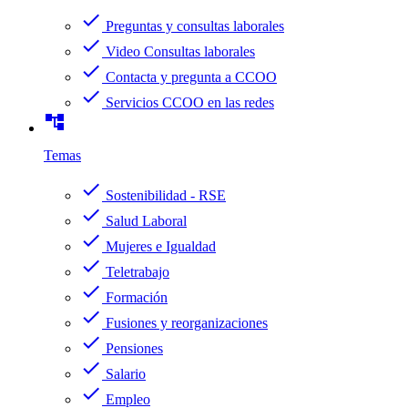
check
Preguntas y consultas laborales
check
Video Consultas laborales
check
Contacta y pregunta a CCOO
check
Servicios CCOO en las redes
account_tree
Temas
check
Sostenibilidad - RSE
check
Salud Laboral
check
Mujeres e Igualdad
check
Teletrabajo
check
Formación
check
Fusiones y reorganizaciones
check
Pensiones
check
Salario
check
Empleo