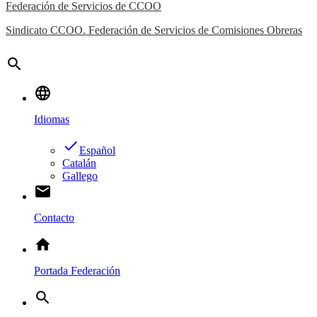
Federación de Servicios de CCOO
Sindicato CCOO. Federación de Servicios de Comisiones Obreras
search
language
Idiomas
done
Español
Catalán
Gallego
email
Contacto
home
Portada Federación
search