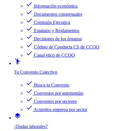
check
Información económica
check
Documentos congresuales
check
Comisión Ejecutiva
check
Estatutos y Reglamentos
check
Decisiones de los órganos
check
Código de Conducta CS de CCOO
check
Canal etico de CCOO
emoji_people
Tu Convenio Colectivo
check
Busca tu Convenio
check
Convenios por autonomías
check
Convenios por sectores
check
Acuerdos empresa por sector
layers
¿Dudas laborales?