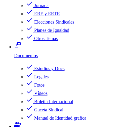
check
Jornada
check
ERE y ERTE
check
Elecciones Sindicales
check
Planes de Igualdad
check
Otros Temas
dynamic_feed
Documentos
check
Estudios y Docs
check
Legales
check
Fotos
check
Vídeos
check
Boletin Internacional
check
Gaceta Sindical
check
Manual de Identidad grafica
group_add