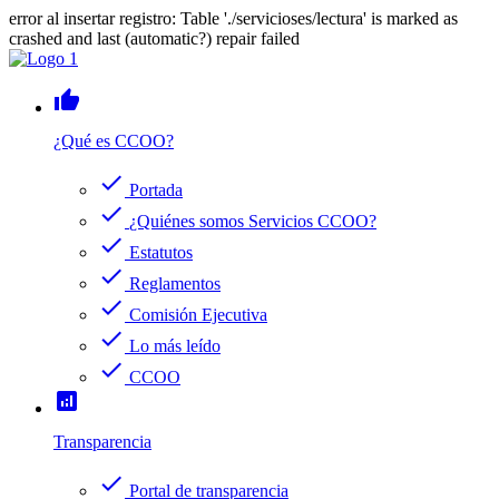
error al insertar registro: Table './servicioses/lectura' is marked as
crashed and last (automatic?) repair failed
thumb_up
¿Qué es CCOO?
check
Portada
check
¿Quiénes somos Servicios CCOO?
check
Estatutos
check
Reglamentos
check
Comisión Ejecutiva
check
Lo más leído
check
CCOO
analytics
Transparencia
check
Portal de transparencia