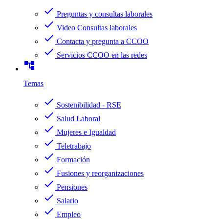
check
Preguntas y consultas laborales
check
Video Consultas laborales
check
Contacta y pregunta a CCOO
check
Servicios CCOO en las redes
account_tree
Temas
check
Sostenibilidad - RSE
check
Salud Laboral
check
Mujeres e Igualdad
check
Teletrabajo
check
Formación
check
Fusiones y reorganizaciones
check
Pensiones
check
Salario
check
Empleo