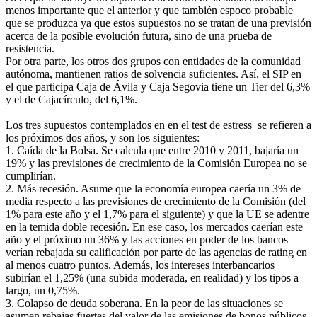
menos importante que el anterior y que también espoco probable
que se produzca ya que estos supuestos no se tratan de una previsión
acerca de la posible evolución futura, sino de una prueba de
resistencia.
Por otra parte, los otros dos grupos con entidades de la comunidad
autónoma, mantienen ratios de solvencia suficientes. Así, el SIP en
el que participa Caja de Ávila y Caja Segovia tiene un Tier del 6,3%
y el de Cajacírculo, del 6,1%.
Los tres supuestos contemplados en en el test de estress se refieren a
los próximos dos años, y son los siguientes:
1. Caída de la Bolsa. Se calcula que entre 2010 y 2011, bajaría un
19% y las previsiones de crecimiento de la Comisión Europea no se
cumplirían.
2. Más recesión. Asume que la economía europea caería un 3% de
media respecto a las previsiones de crecimiento de la Comisión (del
1% para este año y el 1,7% para el siguiente) y que la UE se adentre
en la temida doble recesión. En ese caso, los mercados caerían este
año y el próximo un 36% y las acciones en poder de los bancos
verían rebajada su calificación por parte de las agencias de rating en
al menos cuatro puntos. Además, los intereses interbancarios
subirían el 1,25% (una subida moderada, en realidad) y los tipos a
largo, un 0,75%.
3. Colapso de deuda soberana. En la peor de las situaciones se
asumen rebajas fuertes del valor de las emisiones de bonos públicos,