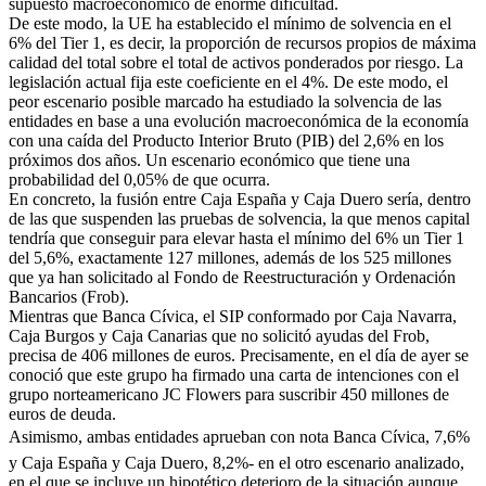
supuesto macroeconómico de enorme dificultad.
De este modo, la UE ha establecido el mínimo de solvencia en el
6% del Tier 1, es decir, la proporción de recursos propios de máxima
calidad del total sobre el total de activos ponderados por riesgo. La
legislación actual fija este coeficiente en el 4%. De este modo, el
peor escenario posible marcado ha estudiado la solvencia de las
entidades en base a una evolución macroeconómica de la economía
con una caída del Producto Interior Bruto (PIB) del 2,6% en los
próximos dos años. Un escenario económico que tiene una
probabilidad del 0,05% de que ocurra.
En concreto, la fusión entre Caja España y Caja Duero sería, dentro
de las que suspenden las pruebas de solvencia, la que menos capital
tendría que conseguir para elevar hasta el mínimo del 6% un Tier 1
del 5,6%, exactamente 127 millones, además de los 525 millones
que ya han solicitado al Fondo de Reestructuración y Ordenación
Bancarios (Frob).
Mientras que Banca Cívica, el SIP conformado por Caja Navarra,
Caja Burgos y Caja Canarias que no solicitó ayudas del Frob,
precisa de 406 millones de euros. Precisamente, en el día de ayer se
conoció que este grupo ha firmado una carta de intenciones con el
grupo norteamericano JC Flowers para suscribir 450 millones de
euros de deuda.
Asimismo, ambas entidades aprueban con nota Banca Cívica, 7,6%
y Caja España y Caja Duero, 8,2%- en el otro escenario analizado,
en el que se incluye un hipotético deterioro de la situación aunque