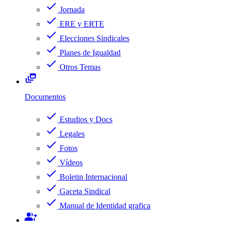
check
Jornada
check
ERE y ERTE
check
Elecciones Sindicales
check
Planes de Igualdad
check
Otros Temas
dynamic_feed
Documentos
check
Estudios y Docs
check
Legales
check
Fotos
check
Vídeos
check
Boletin Internacional
check
Gaceta Sindical
check
Manual de Identidad grafica
group_add