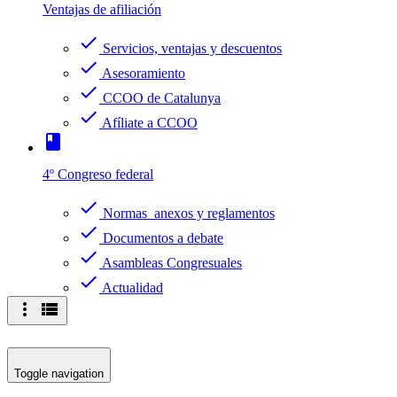
Ventajas de afiliación
check
Servicios, ventajas y descuentos
check
Asesoramiento
check
CCOO de Catalunya
check
Afíliate a CCOO
book
4º Congreso federal
check
Normas anexos y reglamentos
check
Documentos a debate
check
Asambleas Congresuales
check
Actualidad
more_vert
view_list
Toggle navigation