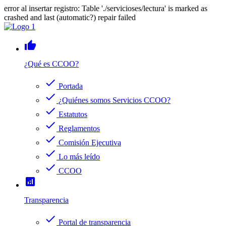
error al insertar registro: Table './servicioses/lectura' is marked as
crashed and last (automatic?) repair failed
thumb_up
¿Qué es CCOO?
check
Portada
check
¿Quiénes somos Servicios CCOO?
check
Estatutos
check
Reglamentos
check
Comisión Ejecutiva
check
Lo más leído
check
CCOO
analytics
Transparencia
check
Portal de transparencia