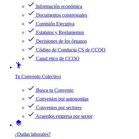
check
Información económica
check
Documentos congresuales
check
Comisión Ejecutiva
check
Estatutos y Reglamentos
check
Decisiones de los órganos
check
Código de Conducta CS de CCOO
check
Canal etico de CCOO
emoji_people
Tu Convenio Colectivo
check
Busca tu Convenio
check
Convenios por autonomías
check
Convenios por sectores
check
Acuerdos empresa por sector
layers
¿Dudas laborales?