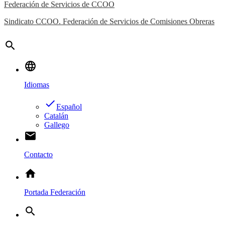
Federación de Servicios de CCOO
Sindicato CCOO. Federación de Servicios de Comisiones Obreras
search
language
Idiomas
done
Español
Catalán
Gallego
email
Contacto
home
Portada Federación
search