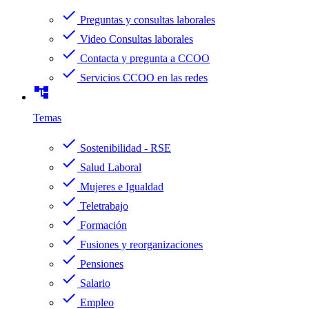
check
Preguntas y consultas laborales
check
Video Consultas laborales
check
Contacta y pregunta a CCOO
check
Servicios CCOO en las redes
account_tree
Temas
check
Sostenibilidad - RSE
check
Salud Laboral
check
Mujeres e Igualdad
check
Teletrabajo
check
Formación
check
Fusiones y reorganizaciones
check
Pensiones
check
Salario
check
Empleo