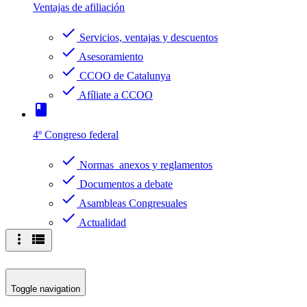
Ventajas de afiliación
check
Servicios, ventajas y descuentos
check
Asesoramiento
check
CCOO de Catalunya
check
Afíliate a CCOO
book
4º Congreso federal
check
Normas anexos y reglamentos
check
Documentos a debate
check
Asambleas Congresuales
check
Actualidad
more_vert
view_list
Toggle navigation