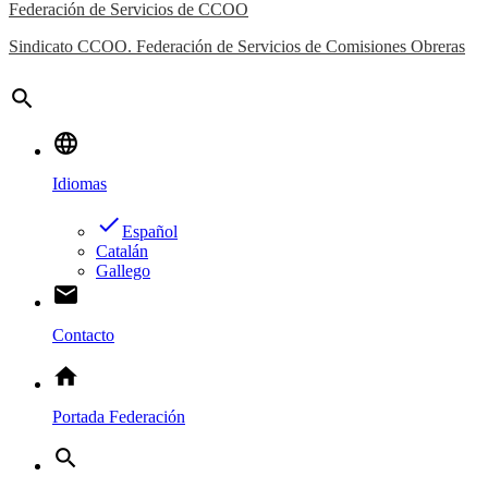
Federación de Servicios de CCOO
Sindicato CCOO. Federación de Servicios de Comisiones Obreras
search
language
Idiomas
done
Español
Catalán
Gallego
email
Contacto
home
Portada Federación
search