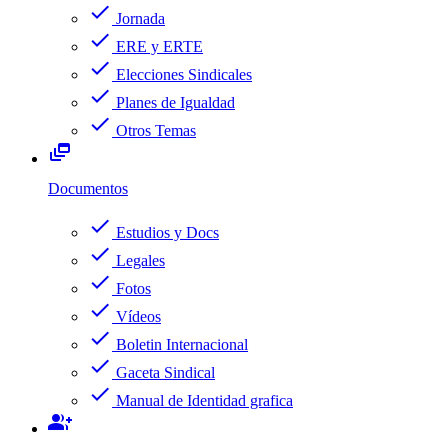
check
Jornada
check
ERE y ERTE
check
Elecciones Sindicales
check
Planes de Igualdad
check
Otros Temas
dynamic_feed
Documentos
check
Estudios y Docs
check
Legales
check
Fotos
check
Vídeos
check
Boletin Internacional
check
Gaceta Sindical
check
Manual de Identidad grafica
group_add