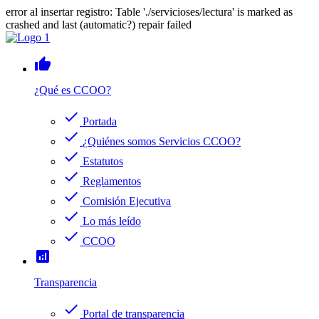
error al insertar registro: Table './servicioses/lectura' is marked as
crashed and last (automatic?) repair failed
thumb_up
¿Qué es CCOO?
check
Portada
check
¿Quiénes somos Servicios CCOO?
check
Estatutos
check
Reglamentos
check
Comisión Ejecutiva
check
Lo más leído
check
CCOO
analytics
Transparencia
check
Portal de transparencia