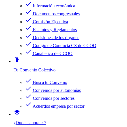
check
Información económica
check
Documentos congresuales
check
Comisión Ejecutiva
check
Estatutos y Reglamentos
check
Decisiones de los órganos
check
Código de Conducta CS de CCOO
check
Canal etico de CCOO
emoji_people
Tu Convenio Colectivo
check
Busca tu Convenio
check
Convenios por autonomías
check
Convenios por sectores
check
Acuerdos empresa por sector
layers
¿Dudas laborales?