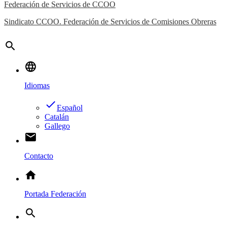
Federación de Servicios de CCOO
Sindicato CCOO. Federación de Servicios de Comisiones Obreras
search
language
Idiomas
done
Español
Catalán
Gallego
email
Contacto
home
Portada Federación
search