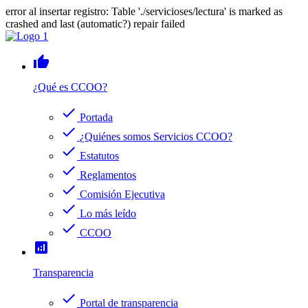
error al insertar registro: Table './servicioses/lectura' is marked as
crashed and last (automatic?) repair failed
thumb_up
¿Qué es CCOO?
check
Portada
check
¿Quiénes somos Servicios CCOO?
check
Estatutos
check
Reglamentos
check
Comisión Ejecutiva
check
Lo más leído
check
CCOO
analytics
Transparencia
check
Portal de transparencia