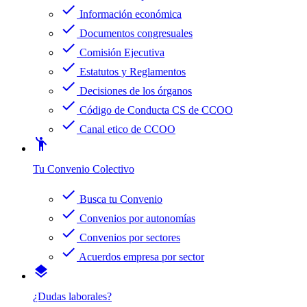
check
Información económica
check
Documentos congresuales
check
Comisión Ejecutiva
check
Estatutos y Reglamentos
check
Decisiones de los órganos
check
Código de Conducta CS de CCOO
check
Canal etico de CCOO
emoji_people
Tu Convenio Colectivo
check
Busca tu Convenio
check
Convenios por autonomías
check
Convenios por sectores
check
Acuerdos empresa por sector
layers
¿Dudas laborales?