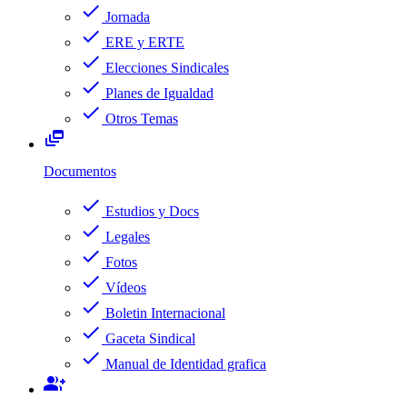
check
Jornada
check
ERE y ERTE
check
Elecciones Sindicales
check
Planes de Igualdad
check
Otros Temas
dynamic_feed
Documentos
check
Estudios y Docs
check
Legales
check
Fotos
check
Vídeos
check
Boletin Internacional
check
Gaceta Sindical
check
Manual de Identidad grafica
group_add