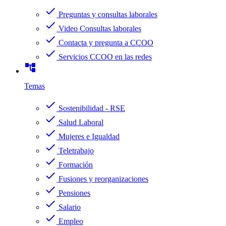
check
Preguntas y consultas laborales
check
Video Consultas laborales
check
Contacta y pregunta a CCOO
check
Servicios CCOO en las redes
account_tree
Temas
check
Sostenibilidad - RSE
check
Salud Laboral
check
Mujeres e Igualdad
check
Teletrabajo
check
Formación
check
Fusiones y reorganizaciones
check
Pensiones
check
Salario
check
Empleo