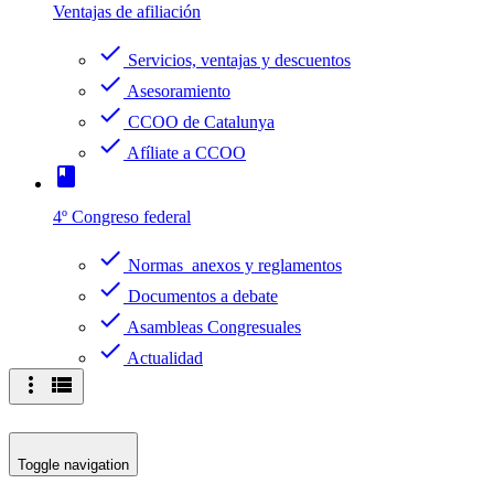
Ventajas de afiliación
check
Servicios, ventajas y descuentos
check
Asesoramiento
check
CCOO de Catalunya
check
Afíliate a CCOO
book
4º Congreso federal
check
Normas anexos y reglamentos
check
Documentos a debate
check
Asambleas Congresuales
check
Actualidad
more_vert
view_list
Toggle navigation