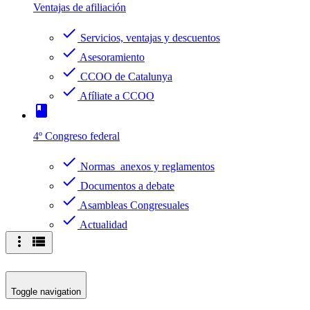
Ventajas de afiliación
check
Servicios, ventajas y descuentos
check
Asesoramiento
check
CCOO de Catalunya
check
Afíliate a CCOO
book
4º Congreso federal
check
Normas anexos y reglamentos
check
Documentos a debate
check
Asambleas Congresuales
check
Actualidad
more_vert
view_list
Toggle navigation