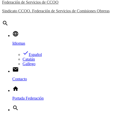
Federación de Servicios de CCOO
Sindicato CCOO. Federación de Servicios de Comisiones Obreras
search
language
Idiomas
done
Español
Catalán
Gallego
email
Contacto
home
Portada Federación
search