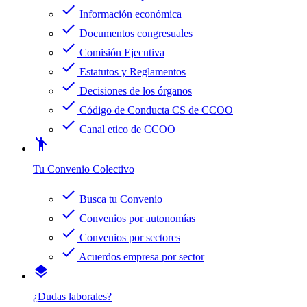
check
Información económica
check
Documentos congresuales
check
Comisión Ejecutiva
check
Estatutos y Reglamentos
check
Decisiones de los órganos
check
Código de Conducta CS de CCOO
check
Canal etico de CCOO
emoji_people
Tu Convenio Colectivo
check
Busca tu Convenio
check
Convenios por autonomías
check
Convenios por sectores
check
Acuerdos empresa por sector
layers
¿Dudas laborales?