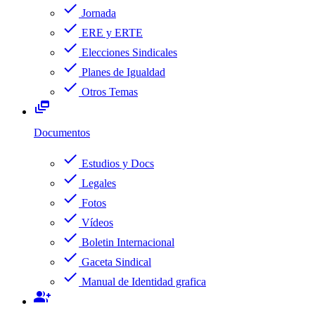
check
Jornada
check
ERE y ERTE
check
Elecciones Sindicales
check
Planes de Igualdad
check
Otros Temas
dynamic_feed
Documentos
check
Estudios y Docs
check
Legales
check
Fotos
check
Vídeos
check
Boletin Internacional
check
Gaceta Sindical
check
Manual de Identidad grafica
group_add