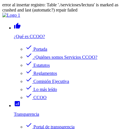
error al insertar registro: Table './servicioses/lectura' is marked as
crashed and last (automatic?) repair failed
thumb_up
¿Qué es CCOO?
check
Portada
check
¿Quiénes somos Servicios CCOO?
check
Estatutos
check
Reglamentos
check
Comisión Ejecutiva
check
Lo más leído
check
CCOO
analytics
Transparencia
check
Portal de transparencia