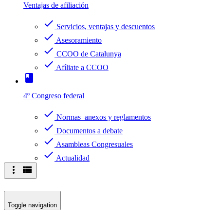
Ventajas de afiliación
check
Servicios, ventajas y descuentos
check
Asesoramiento
check
CCOO de Catalunya
check
Afíliate a CCOO
book
4º Congreso federal
check
Normas anexos y reglamentos
check
Documentos a debate
check
Asambleas Congresuales
check
Actualidad
more_vert
view_list
Toggle navigation