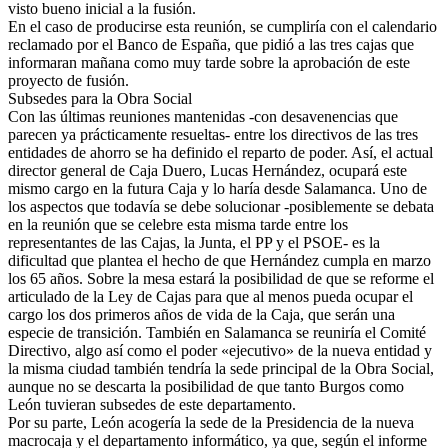
visto bueno inicial a la fusión.
En el caso de producirse esta reunión, se cumpliría con el calendario
reclamado por el Banco de España, que pidió a las tres cajas que
informaran mañana como muy tarde sobre la aprobación de este
proyecto de fusión.
Subsedes para la Obra Social
Con las últimas reuniones mantenidas -con desavenencias que
parecen ya prácticamente resueltas- entre los directivos de las tres
entidades de ahorro se ha definido el reparto de poder. Así, el actual
director general de Caja Duero, Lucas Hernández, ocupará este
mismo cargo en la futura Caja y lo haría desde Salamanca. Uno de
los aspectos que todavía se debe solucionar -posiblemente se debata
en la reunión que se celebre esta misma tarde entre los
representantes de las Cajas, la Junta, el PP y el PSOE- es la
dificultad que plantea el hecho de que Hernández cumpla en marzo
los 65 años. Sobre la mesa estará la posibilidad de que se reforme el
articulado de la Ley de Cajas para que al menos pueda ocupar el
cargo los dos primeros años de vida de la Caja, que serán una
especie de transición. También en Salamanca se reuniría el Comité
Directivo, algo así como el poder «ejecutivo» de la nueva entidad y
la misma ciudad también tendría la sede principal de la Obra Social,
aunque no se descarta la posibilidad de que tanto Burgos como
León tuvieran subsedes de este departamento.
Por su parte, León acogería la sede de la Presidencia de la nueva
macrocaja y el departamento informático, ya que, según el informe