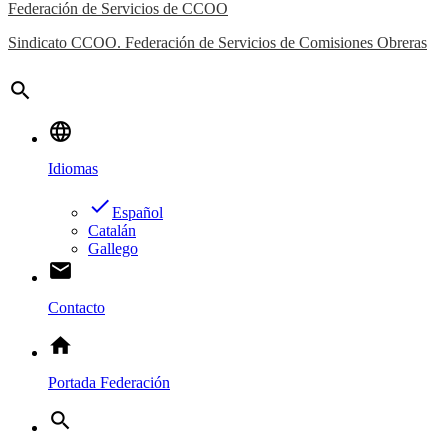
Federación de Servicios de CCOO
Sindicato CCOO. Federación de Servicios de Comisiones Obreras
search
language
Idiomas
done
Español
Catalán
Gallego
email
Contacto
home
Portada Federación
search