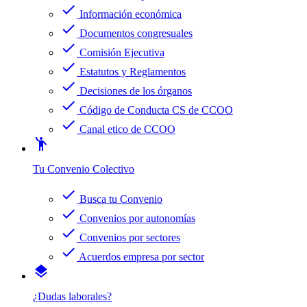
check
Información económica
check
Documentos congresuales
check
Comisión Ejecutiva
check
Estatutos y Reglamentos
check
Decisiones de los órganos
check
Código de Conducta CS de CCOO
check
Canal etico de CCOO
emoji_people
Tu Convenio Colectivo
check
Busca tu Convenio
check
Convenios por autonomías
check
Convenios por sectores
check
Acuerdos empresa por sector
layers
¿Dudas laborales?