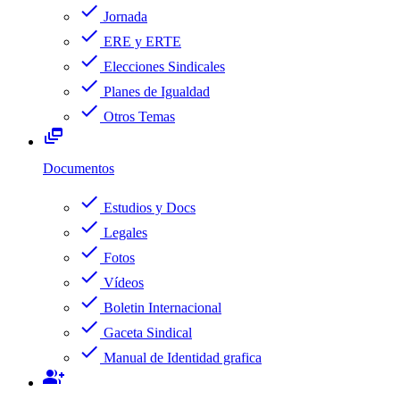
check
Jornada
check
ERE y ERTE
check
Elecciones Sindicales
check
Planes de Igualdad
check
Otros Temas
dynamic_feed
Documentos
check
Estudios y Docs
check
Legales
check
Fotos
check
Vídeos
check
Boletin Internacional
check
Gaceta Sindical
check
Manual de Identidad grafica
group_add