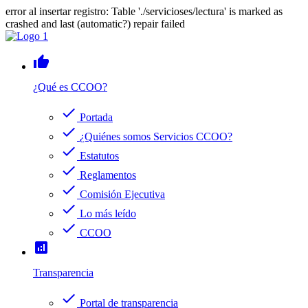
error al insertar registro: Table './servicioses/lectura' is marked as
crashed and last (automatic?) repair failed
thumb_up
¿Qué es CCOO?
check
Portada
check
¿Quiénes somos Servicios CCOO?
check
Estatutos
check
Reglamentos
check
Comisión Ejecutiva
check
Lo más leído
check
CCOO
analytics
Transparencia
check
Portal de transparencia