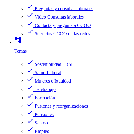
check
Preguntas y consultas laborales
check
Video Consultas laborales
check
Contacta y pregunta a CCOO
check
Servicios CCOO en las redes
account_tree
Temas
check
Sostenibilidad - RSE
check
Salud Laboral
check
Mujeres e Igualdad
check
Teletrabajo
check
Formación
check
Fusiones y reorganizaciones
check
Pensiones
check
Salario
check
Empleo