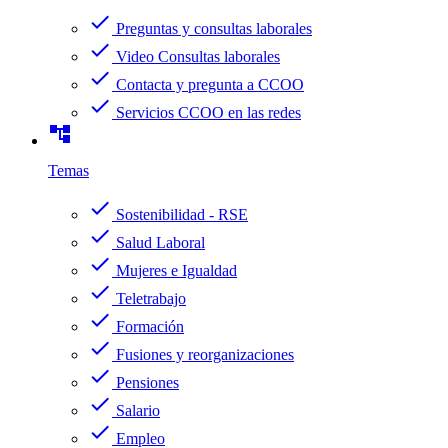
check
Preguntas y consultas laborales
check
Video Consultas laborales
check
Contacta y pregunta a CCOO
check
Servicios CCOO en las redes
account_tree
Temas
check
Sostenibilidad - RSE
check
Salud Laboral
check
Mujeres e Igualdad
check
Teletrabajo
check
Formación
check
Fusiones y reorganizaciones
check
Pensiones
check
Salario
check
Empleo