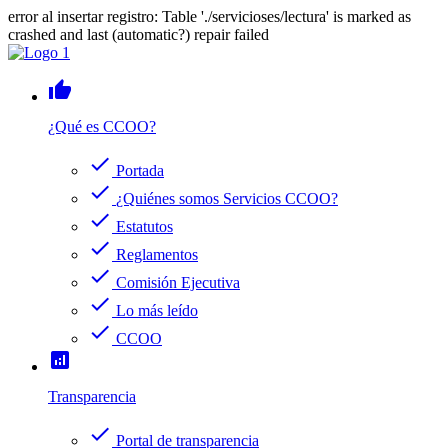
error al insertar registro: Table './servicioses/lectura' is marked as
crashed and last (automatic?) repair failed
thumb_up
¿Qué es CCOO?
check
Portada
check
¿Quiénes somos Servicios CCOO?
check
Estatutos
check
Reglamentos
check
Comisión Ejecutiva
check
Lo más leído
check
CCOO
analytics
Transparencia
check
Portal de transparencia