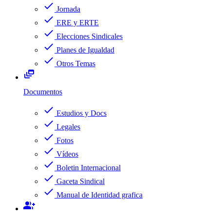
check
Jornada
check
ERE y ERTE
check
Elecciones Sindicales
check
Planes de Igualdad
check
Otros Temas
dynamic_feed
Documentos
check
Estudios y Docs
check
Legales
check
Fotos
check
Vídeos
check
Boletin Internacional
check
Gaceta Sindical
check
Manual de Identidad grafica
group_add