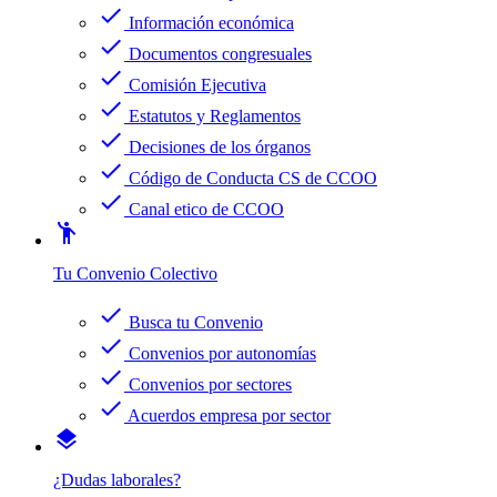
check
Información económica
check
Documentos congresuales
check
Comisión Ejecutiva
check
Estatutos y Reglamentos
check
Decisiones de los órganos
check
Código de Conducta CS de CCOO
check
Canal etico de CCOO
emoji_people
Tu Convenio Colectivo
check
Busca tu Convenio
check
Convenios por autonomías
check
Convenios por sectores
check
Acuerdos empresa por sector
layers
¿Dudas laborales?