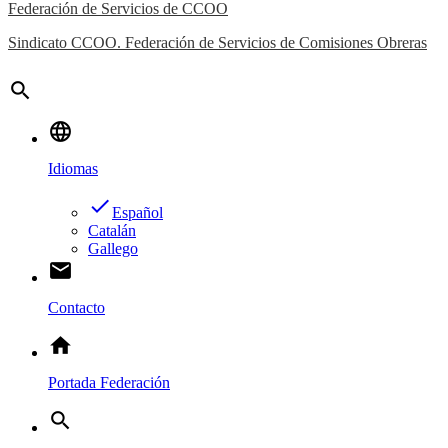
Federación de Servicios de CCOO
Sindicato CCOO. Federación de Servicios de Comisiones Obreras
search
language
Idiomas
done
Español
Catalán
Gallego
email
Contacto
home
Portada Federación
search