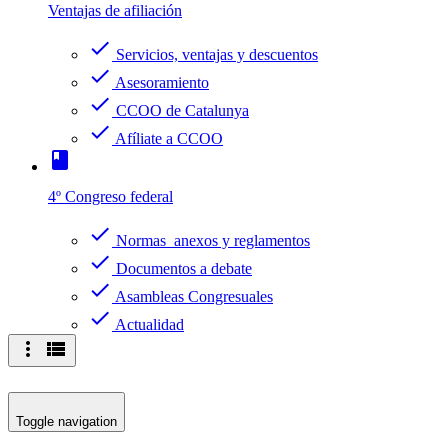
Ventajas de afiliación
check
Servicios, ventajas y descuentos
check
Asesoramiento
check
CCOO de Catalunya
check
Afíliate a CCOO
book
4º Congreso federal
check
Normas anexos y reglamentos
check
Documentos a debate
check
Asambleas Congresuales
check
Actualidad
more_vert
view_list
Toggle navigation