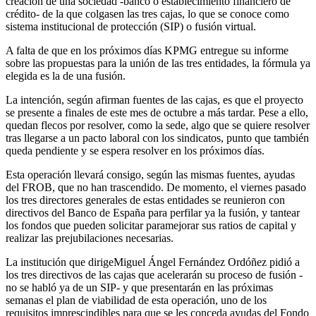
creación de una sociedad -banco o establecimiento financiero de
crédito- de la que colgasen las tres cajas, lo que se conoce como
sistema institucional de protección (SIP) o fusión virtual.
A falta de que en los próximos días KPMG entregue su informe
sobre las propuestas para la unión de las tres entidades, la fórmula ya
elegida es la de una fusión.
La intención, según afirman fuentes de las cajas, es que el proyecto
se presente a finales de este mes de octubre a más tardar. Pese a ello,
quedan flecos por resolver, como la sede, algo que se quiere resolver
tras llegarse a un pacto laboral con los sindicatos, punto que también
queda pendiente y se espera resolver en los próximos días.
Esta operación llevará consigo, según las mismas fuentes, ayudas
del FROB, que no han trascendido. De momento, el viernes pasado
los tres directores generales de estas entidades se reunieron con
directivos del Banco de España para perfilar ya la fusión, y tantear
los fondos que pueden solicitar paramejorar sus ratios de capital y
realizar las prejubilaciones necesarias.
La institución que dirigeMiguel Ángel Fernández Ordóñez pidió a
los tres directivos de las cajas que acelerarán su proceso de fusión -
no se habló ya de un SIP- y que presentarán en las próximas
semanas el plan de viabilidad de esta operación, uno de los
requisitos imprescindibles para que se les conceda ayudas del Fondo