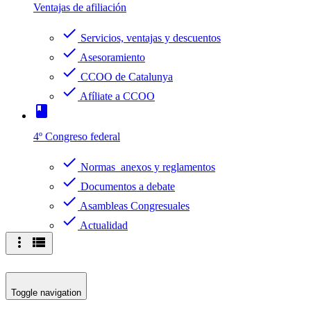
Ventajas de afiliación
check
Servicios, ventajas y descuentos
check
Asesoramiento
check
CCOO de Catalunya
check
Afíliate a CCOO
book
4º Congreso federal
check
Normas anexos y reglamentos
check
Documentos a debate
check
Asambleas Congresuales
check
Actualidad
more_vert
view_list
Toggle navigation