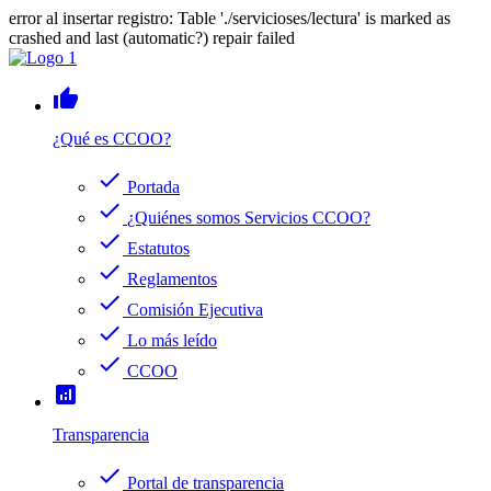
error al insertar registro: Table './servicioses/lectura' is marked as
crashed and last (automatic?) repair failed
thumb_up
¿Qué es CCOO?
check
Portada
check
¿Quiénes somos Servicios CCOO?
check
Estatutos
check
Reglamentos
check
Comisión Ejecutiva
check
Lo más leído
check
CCOO
analytics
Transparencia
check
Portal de transparencia