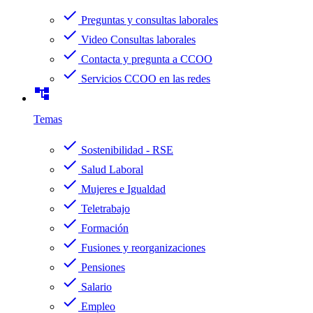
check
Preguntas y consultas laborales
check
Video Consultas laborales
check
Contacta y pregunta a CCOO
check
Servicios CCOO en las redes
account_tree
Temas
check
Sostenibilidad - RSE
check
Salud Laboral
check
Mujeres e Igualdad
check
Teletrabajo
check
Formación
check
Fusiones y reorganizaciones
check
Pensiones
check
Salario
check
Empleo