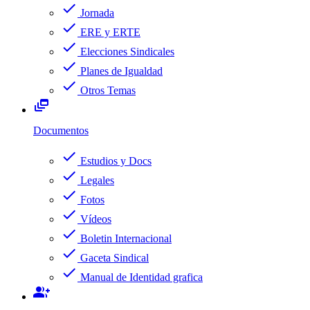
check
Jornada
check
ERE y ERTE
check
Elecciones Sindicales
check
Planes de Igualdad
check
Otros Temas
dynamic_feed
Documentos
check
Estudios y Docs
check
Legales
check
Fotos
check
Vídeos
check
Boletin Internacional
check
Gaceta Sindical
check
Manual de Identidad grafica
group_add