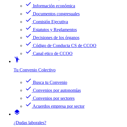
check
Información económica
check
Documentos congresuales
check
Comisión Ejecutiva
check
Estatutos y Reglamentos
check
Decisiones de los órganos
check
Código de Conducta CS de CCOO
check
Canal etico de CCOO
emoji_people
Tu Convenio Colectivo
check
Busca tu Convenio
check
Convenios por autonomías
check
Convenios por sectores
check
Acuerdos empresa por sector
layers
¿Dudas laborales?