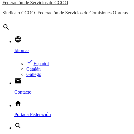
Federación de Servicios de CCOO
Sindicato CCOO. Federación de Servicios de Comisiones Obreras
search
language
Idiomas
done
Español
Catalán
Gallego
email
Contacto
home
Portada Federación
search