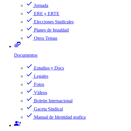
check
Jornada
check
ERE y ERTE
check
Elecciones Sindicales
check
Planes de Igualdad
check
Otros Temas
dynamic_feed
Documentos
check
Estudios y Docs
check
Legales
check
Fotos
check
Vídeos
check
Boletin Internacional
check
Gaceta Sindical
check
Manual de Identidad grafica
group_add