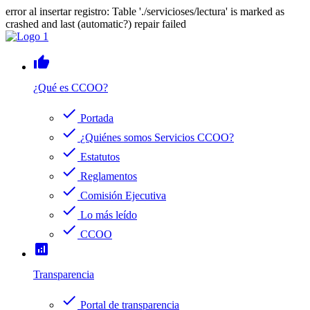
error al insertar registro: Table './servicioses/lectura' is marked as
crashed and last (automatic?) repair failed
thumb_up
¿Qué es CCOO?
check
Portada
check
¿Quiénes somos Servicios CCOO?
check
Estatutos
check
Reglamentos
check
Comisión Ejecutiva
check
Lo más leído
check
CCOO
analytics
Transparencia
check
Portal de transparencia