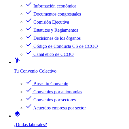
check
Información económica
check
Documentos congresuales
check
Comisión Ejecutiva
check
Estatutos y Reglamentos
check
Decisiones de los órganos
check
Código de Conducta CS de CCOO
check
Canal etico de CCOO
emoji_people
Tu Convenio Colectivo
check
Busca tu Convenio
check
Convenios por autonomías
check
Convenios por sectores
check
Acuerdos empresa por sector
layers
¿Dudas laborales?