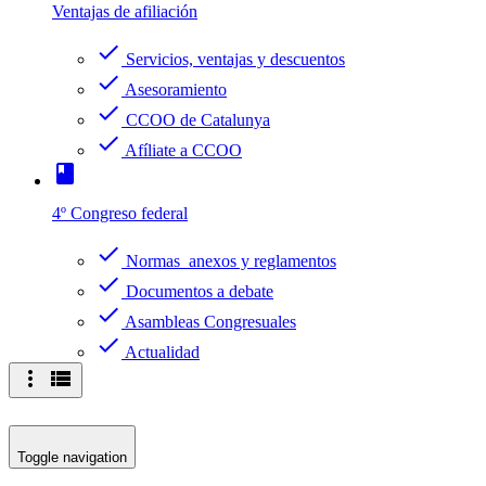
Ventajas de afiliación
check
Servicios, ventajas y descuentos
check
Asesoramiento
check
CCOO de Catalunya
check
Afíliate a CCOO
book
4º Congreso federal
check
Normas anexos y reglamentos
check
Documentos a debate
check
Asambleas Congresuales
check
Actualidad
more_vert
view_list
Toggle navigation