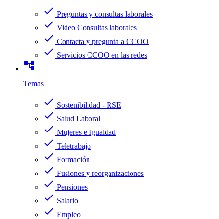
check
Preguntas y consultas laborales
check
Video Consultas laborales
check
Contacta y pregunta a CCOO
check
Servicios CCOO en las redes
account_tree
Temas
check
Sostenibilidad - RSE
check
Salud Laboral
check
Mujeres e Igualdad
check
Teletrabajo
check
Formación
check
Fusiones y reorganizaciones
check
Pensiones
check
Salario
check
Empleo