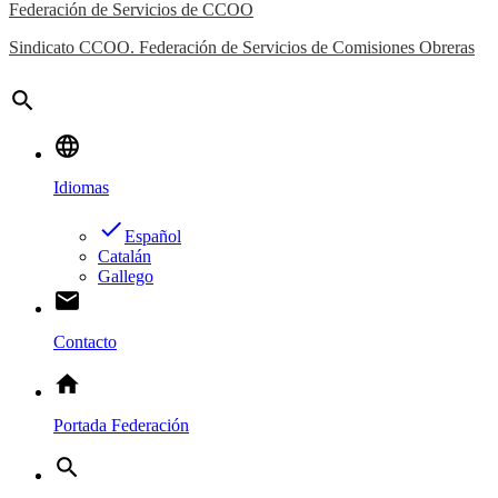
Federación de Servicios de CCOO
Sindicato CCOO. Federación de Servicios de Comisiones Obreras
search
language
Idiomas
done
Español
Catalán
Gallego
email
Contacto
home
Portada Federación
search