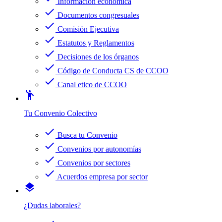
Información económica
check
Documentos congresuales
check
Comisión Ejecutiva
check
Estatutos y Reglamentos
check
Decisiones de los órganos
check
Código de Conducta CS de CCOO
check
Canal etico de CCOO
emoji_people
Tu Convenio Colectivo
check
Busca tu Convenio
check
Convenios por autonomías
check
Convenios por sectores
check
Acuerdos empresa por sector
layers
¿Dudas laborales?