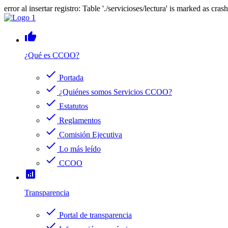
error al insertar registro: Table './servicioses/lectura' is marked as cras
thumb_up
¿Qué es CCOO?
check
Portada
check
¿Quiénes somos Servicios CCOO?
check
Estatutos
check
Reglamentos
check
Comisión Ejecutiva
check
Lo más leído
check
CCOO
analytics
Transparencia
check
Portal de transparencia
check