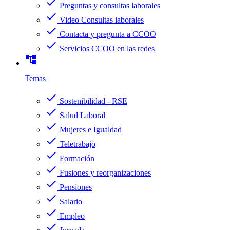
check
Preguntas y consultas laborales
check
Video Consultas laborales
check
Contacta y pregunta a CCOO
check
Servicios CCOO en las redes
account_tree
Temas
check
Sostenibilidad - RSE
check
Salud Laboral
check
Mujeres e Igualdad
check
Teletrabajo
check
Formación
check
Fusiones y reorganizaciones
check
Pensiones
check
Salario
check
Empleo
check