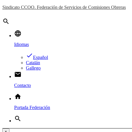
Sindicato CCOO. Federación de Servicios de Comisiones Obreras
search
language
Idiomas
done
Español
Catalán
Gallego
email
Contacto
home
Portada Federación
search
×