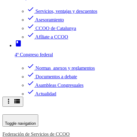
check
Servicios, ventajas y descuentos
check
Asesoramiento
check
CCOO de Catalunya
check
Afíliate a CCOO
book
4º Congreso federal
check
Normas anexos y reglamentos
check
Documentos a debate
check
Asambleas Congresuales
check
Actualidad
more_vert
view_list
Toggle navigation
Federación de Servicios de CCOO