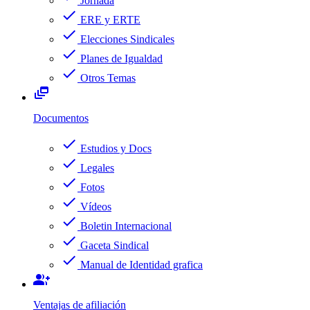
Jornada
check
ERE y ERTE
check
Elecciones Sindicales
check
Planes de Igualdad
check
Otros Temas
dynamic_feed
Documentos
check
Estudios y Docs
check
Legales
check
Fotos
check
Vídeos
check
Boletin Internacional
check
Gaceta Sindical
check
Manual de Identidad grafica
group_add
Ventajas de afiliación