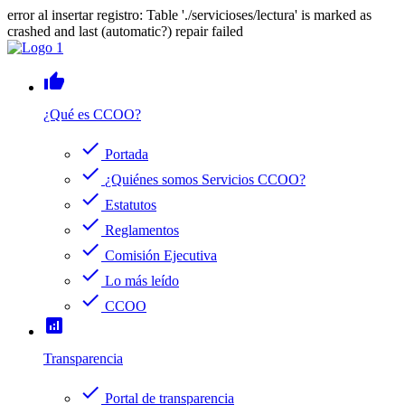
error al insertar registro: Table './servicioses/lectura' is marked as
crashed and last (automatic?) repair failed
thumb_up
¿Qué es CCOO?
check
Portada
check
¿Quiénes somos Servicios CCOO?
check
Estatutos
check
Reglamentos
check
Comisión Ejecutiva
check
Lo más leído
check
CCOO
analytics
Transparencia
check
Portal de transparencia