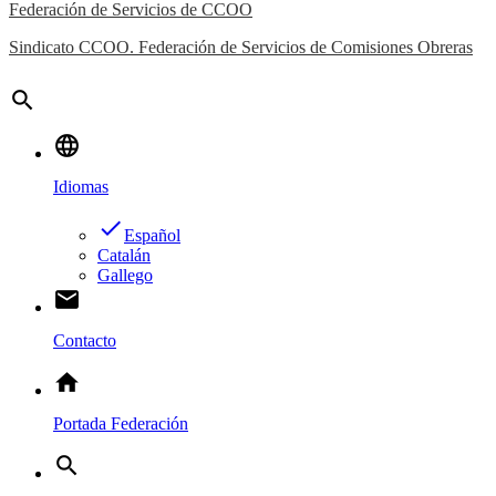
Federación de Servicios de CCOO
Sindicato CCOO. Federación de Servicios de Comisiones Obreras
search
language
Idiomas
done
Español
Catalán
Gallego
email
Contacto
home
Portada Federación
search