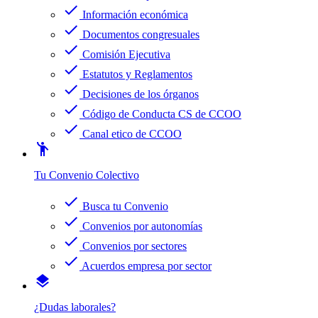
check
Información económica
check
Documentos congresuales
check
Comisión Ejecutiva
check
Estatutos y Reglamentos
check
Decisiones de los órganos
check
Código de Conducta CS de CCOO
check
Canal etico de CCOO
emoji_people
Tu Convenio Colectivo
check
Busca tu Convenio
check
Convenios por autonomías
check
Convenios por sectores
check
Acuerdos empresa por sector
layers
¿Dudas laborales?