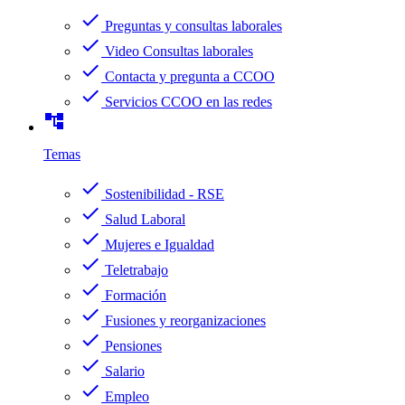
check
Preguntas y consultas laborales
check
Video Consultas laborales
check
Contacta y pregunta a CCOO
check
Servicios CCOO en las redes
account_tree
Temas
check
Sostenibilidad - RSE
check
Salud Laboral
check
Mujeres e Igualdad
check
Teletrabajo
check
Formación
check
Fusiones y reorganizaciones
check
Pensiones
check
Salario
check
Empleo