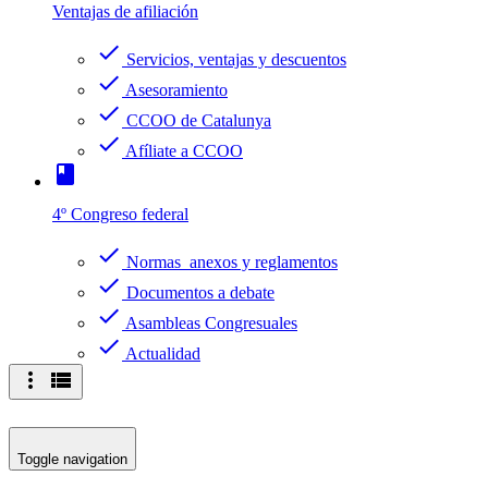
Ventajas de afiliación
check
Servicios, ventajas y descuentos
check
Asesoramiento
check
CCOO de Catalunya
check
Afíliate a CCOO
book
4º Congreso federal
check
Normas anexos y reglamentos
check
Documentos a debate
check
Asambleas Congresuales
check
Actualidad
more_vert
view_list
Toggle navigation