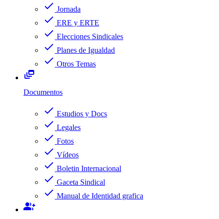
check
Jornada
check
ERE y ERTE
check
Elecciones Sindicales
check
Planes de Igualdad
check
Otros Temas
dynamic_feed
Documentos
check
Estudios y Docs
check
Legales
check
Fotos
check
Vídeos
check
Boletin Internacional
check
Gaceta Sindical
check
Manual de Identidad grafica
group_add