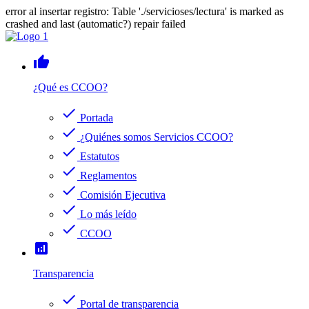
error al insertar registro: Table './servicioses/lectura' is marked as
crashed and last (automatic?) repair failed
thumb_up
¿Qué es CCOO?
check
Portada
check
¿Quiénes somos Servicios CCOO?
check
Estatutos
check
Reglamentos
check
Comisión Ejecutiva
check
Lo más leído
check
CCOO
analytics
Transparencia
check
Portal de transparencia