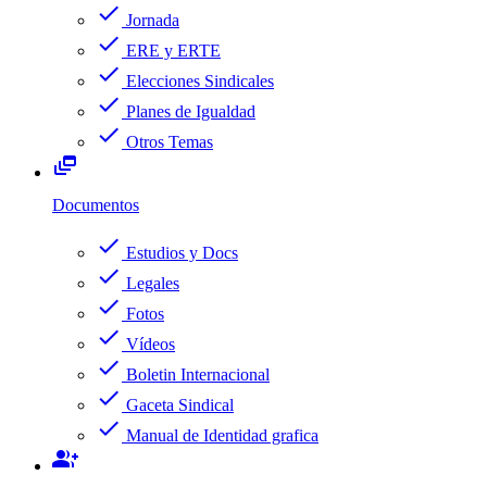
check
Jornada
check
ERE y ERTE
check
Elecciones Sindicales
check
Planes de Igualdad
check
Otros Temas
dynamic_feed
Documentos
check
Estudios y Docs
check
Legales
check
Fotos
check
Vídeos
check
Boletin Internacional
check
Gaceta Sindical
check
Manual de Identidad grafica
group_add