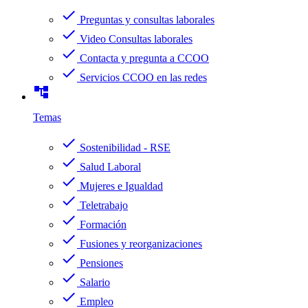
check
Preguntas y consultas laborales
check
Video Consultas laborales
check
Contacta y pregunta a CCOO
check
Servicios CCOO en las redes
account_tree
Temas
check
Sostenibilidad - RSE
check
Salud Laboral
check
Mujeres e Igualdad
check
Teletrabajo
check
Formación
check
Fusiones y reorganizaciones
check
Pensiones
check
Salario
check
Empleo