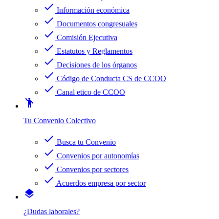
check
Información económica
check
Documentos congresuales
check
Comisión Ejecutiva
check
Estatutos y Reglamentos
check
Decisiones de los órganos
check
Código de Conducta CS de CCOO
check
Canal etico de CCOO
emoji_people
Tu Convenio Colectivo
check
Busca tu Convenio
check
Convenios por autonomías
check
Convenios por sectores
check
Acuerdos empresa por sector
layers
¿Dudas laborales?