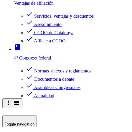
Ventajas de afiliación
check
Servicios, ventajas y descuentos
check
Asesoramiento
check
CCOO de Catalunya
check
Afíliate a CCOO
book
4º Congreso federal
check
Normas anexos y reglamentos
check
Documentos a debate
check
Asambleas Congresuales
check
Actualidad
more_vert
view_list
Toggle navigation