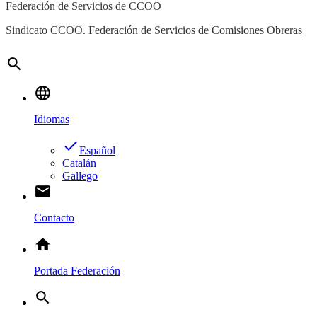
Federación de Servicios de CCOO
Sindicato CCOO. Federación de Servicios de Comisiones Obreras
search
language
Idiomas
done
Español
Catalán
Gallego
email
Contacto
home
Portada Federación
search