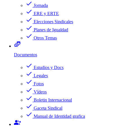
check
Jornada
check
ERE y ERTE
check
Elecciones Sindicales
check
Planes de Igualdad
check
Otros Temas
dynamic_feed
Documentos
check
Estudios y Docs
check
Legales
check
Fotos
check
Vídeos
check
Boletin Internacional
check
Gaceta Sindical
check
Manual de Identidad grafica
group_add