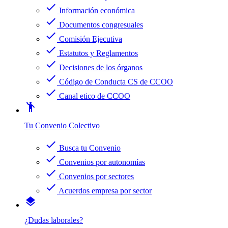
check
Información económica
check
Documentos congresuales
check
Comisión Ejecutiva
check
Estatutos y Reglamentos
check
Decisiones de los órganos
check
Código de Conducta CS de CCOO
check
Canal etico de CCOO
emoji_people
Tu Convenio Colectivo
check
Busca tu Convenio
check
Convenios por autonomías
check
Convenios por sectores
check
Acuerdos empresa por sector
layers
¿Dudas laborales?