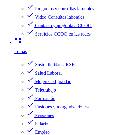
check
Preguntas y consultas laborales
check
Video Consultas laborales
check
Contacta y pregunta a CCOO
check
Servicios CCOO en las redes
account_tree
Temas
check
Sostenibilidad - RSE
check
Salud Laboral
check
Mujeres e Igualdad
check
Teletrabajo
check
Formación
check
Fusiones y reorganizaciones
check
Pensiones
check
Salario
check
Empleo