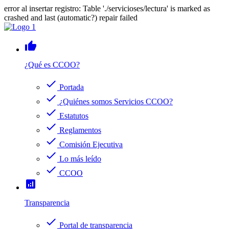
error al insertar registro: Table './servicioses/lectura' is marked as
crashed and last (automatic?) repair failed
thumb_up
¿Qué es CCOO?
check
Portada
check
¿Quiénes somos Servicios CCOO?
check
Estatutos
check
Reglamentos
check
Comisión Ejecutiva
check
Lo más leído
check
CCOO
analytics
Transparencia
check
Portal de transparencia