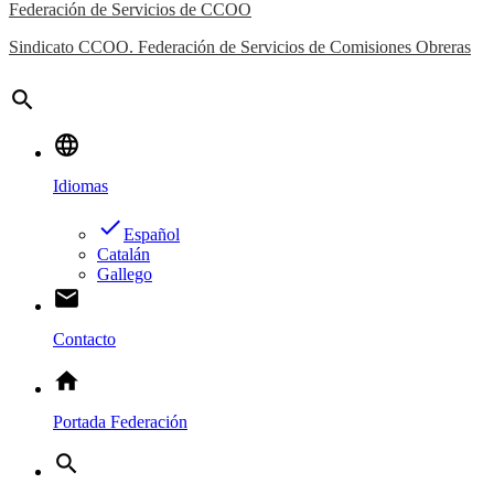
Federación de Servicios de CCOO
Sindicato CCOO. Federación de Servicios de Comisiones Obreras
search
language
Idiomas
done
Español
Catalán
Gallego
email
Contacto
home
Portada Federación
search