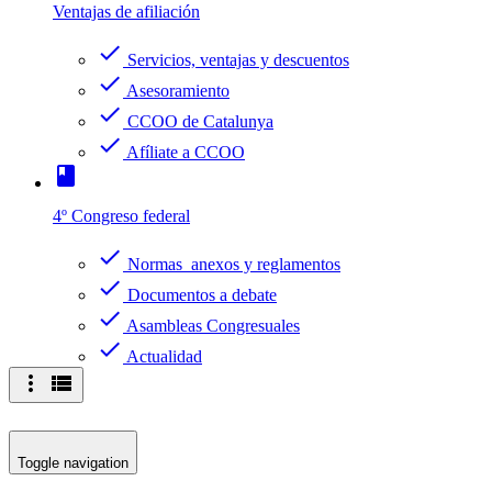
Ventajas de afiliación
check
Servicios, ventajas y descuentos
check
Asesoramiento
check
CCOO de Catalunya
check
Afíliate a CCOO
book
4º Congreso federal
check
Normas anexos y reglamentos
check
Documentos a debate
check
Asambleas Congresuales
check
Actualidad
more_vert
view_list
Toggle navigation