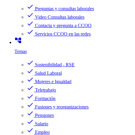
check
Preguntas y consultas laborales
check
Video Consultas laborales
check
Contacta y pregunta a CCOO
check
Servicios CCOO en las redes
account_tree
Temas
check
Sostenibilidad - RSE
check
Salud Laboral
check
Mujeres e Igualdad
check
Teletrabajo
check
Formación
check
Fusiones y reorganizaciones
check
Pensiones
check
Salario
check
Empleo