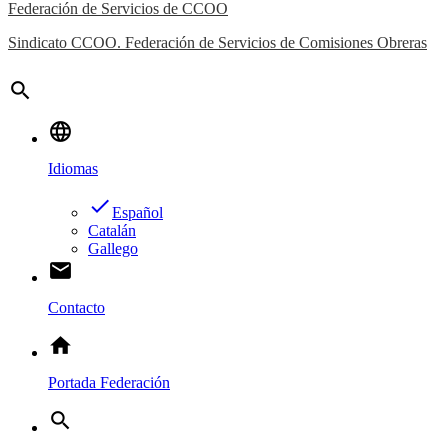
Federación de Servicios de CCOO
Sindicato CCOO. Federación de Servicios de Comisiones Obreras
search
language
Idiomas
done
Español
Catalán
Gallego
email
Contacto
home
Portada Federación
search