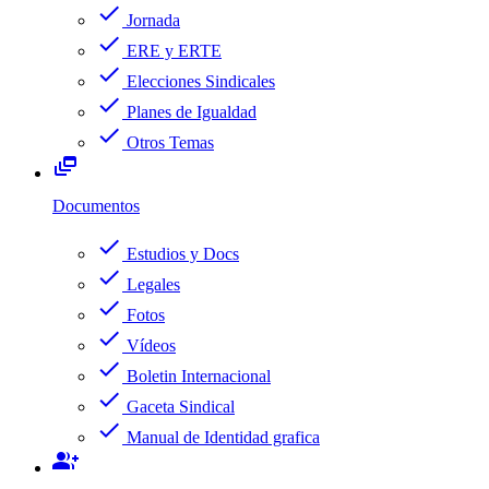
check
Jornada
check
ERE y ERTE
check
Elecciones Sindicales
check
Planes de Igualdad
check
Otros Temas
dynamic_feed
Documentos
check
Estudios y Docs
check
Legales
check
Fotos
check
Vídeos
check
Boletin Internacional
check
Gaceta Sindical
check
Manual de Identidad grafica
group_add