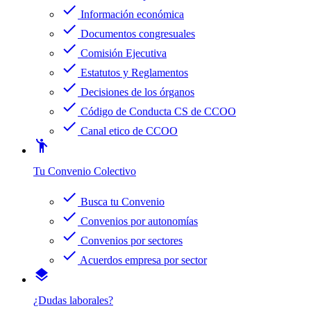
check
Información económica
check
Documentos congresuales
check
Comisión Ejecutiva
check
Estatutos y Reglamentos
check
Decisiones de los órganos
check
Código de Conducta CS de CCOO
check
Canal etico de CCOO
emoji_people
Tu Convenio Colectivo
check
Busca tu Convenio
check
Convenios por autonomías
check
Convenios por sectores
check
Acuerdos empresa por sector
layers
¿Dudas laborales?