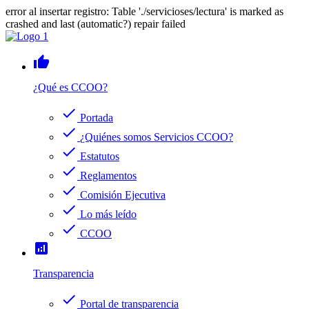
error al insertar registro: Table './servicioses/lectura' is marked as
crashed and last (automatic?) repair failed
thumb_up
¿Qué es CCOO?
check
Portada
check
¿Quiénes somos Servicios CCOO?
check
Estatutos
check
Reglamentos
check
Comisión Ejecutiva
check
Lo más leído
check
CCOO
analytics
Transparencia
check
Portal de transparencia