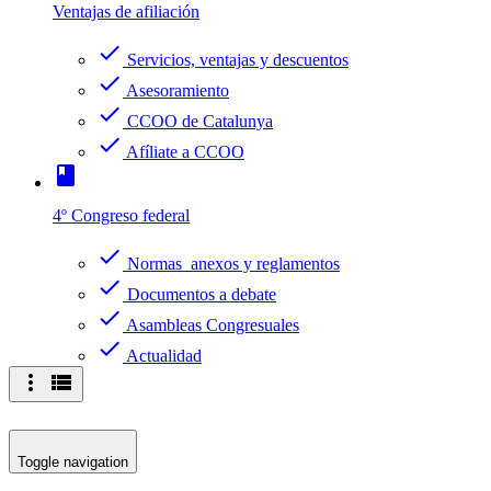
Ventajas de afiliación
check
Servicios, ventajas y descuentos
check
Asesoramiento
check
CCOO de Catalunya
check
Afíliate a CCOO
book
4º Congreso federal
check
Normas anexos y reglamentos
check
Documentos a debate
check
Asambleas Congresuales
check
Actualidad
more_vert
view_list
Toggle navigation