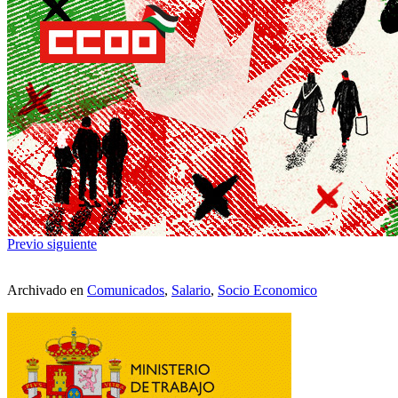
Previo
siguiente
Archivado en
Comunicados
,
Salario
,
Socio Economico