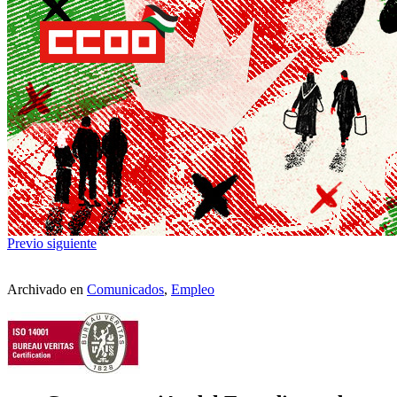
Previo
siguiente
Archivado en
Comunicados
,
Empleo