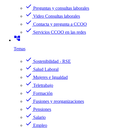
check
Preguntas y consultas laborales
check
Video Consultas laborales
check
Contacta y pregunta a CCOO
check
Servicios CCOO en las redes
account_tree
Temas
check
Sostenibilidad - RSE
check
Salud Laboral
check
Mujeres e Igualdad
check
Teletrabajo
check
Formación
check
Fusiones y reorganizaciones
check
Pensiones
check
Salario
check
Empleo