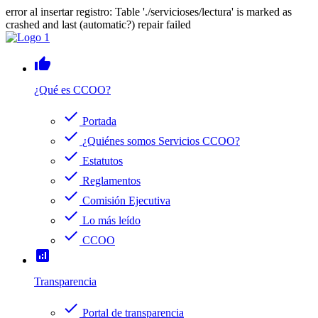
error al insertar registro: Table './servicioses/lectura' is marked as
crashed and last (automatic?) repair failed
thumb_up
¿Qué es CCOO?
check
Portada
check
¿Quiénes somos Servicios CCOO?
check
Estatutos
check
Reglamentos
check
Comisión Ejecutiva
check
Lo más leído
check
CCOO
analytics
Transparencia
check
Portal de transparencia