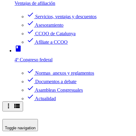
Ventajas de afiliación
check
Servicios, ventajas y descuentos
check
Asesoramiento
check
CCOO de Catalunya
check
Afíliate a CCOO
book
4º Congreso federal
check
Normas anexos y reglamentos
check
Documentos a debate
check
Asambleas Congresuales
check
Actualidad
more_vert
view_list
Toggle navigation