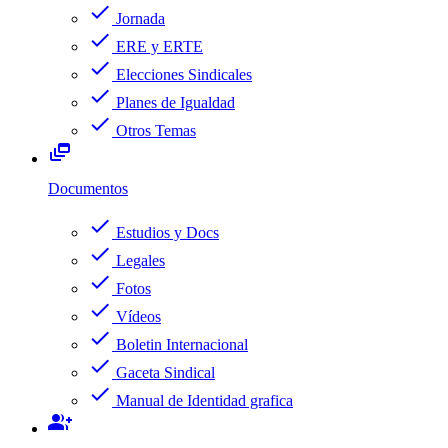
check
Jornada
check
ERE y ERTE
check
Elecciones Sindicales
check
Planes de Igualdad
check
Otros Temas
dynamic_feed
Documentos
check
Estudios y Docs
check
Legales
check
Fotos
check
Vídeos
check
Boletin Internacional
check
Gaceta Sindical
check
Manual de Identidad grafica
group_add