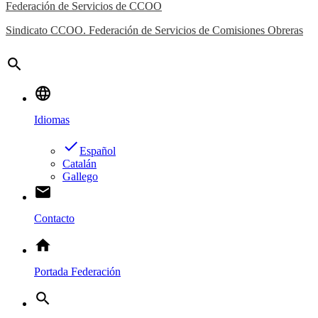
Federación de Servicios de CCOO
Sindicato CCOO. Federación de Servicios de Comisiones Obreras
search
language
Idiomas
done
Español
Catalán
Gallego
email
Contacto
home
Portada Federación
search