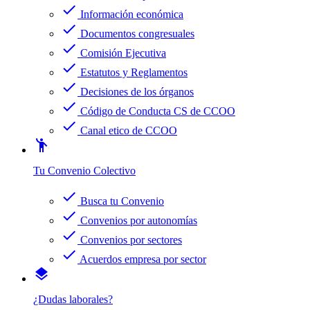
check
Información económica
check
Documentos congresuales
check
Comisión Ejecutiva
check
Estatutos y Reglamentos
check
Decisiones de los órganos
check
Código de Conducta CS de CCOO
check
Canal etico de CCOO
emoji_people
Tu Convenio Colectivo
check
Busca tu Convenio
check
Convenios por autonomías
check
Convenios por sectores
check
Acuerdos empresa por sector
layers
¿Dudas laborales?