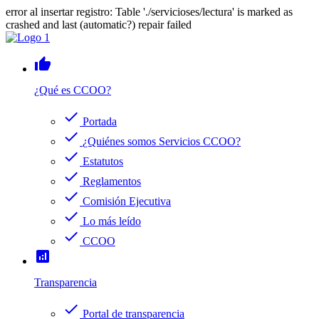
error al insertar registro: Table './servicioses/lectura' is marked as
crashed and last (automatic?) repair failed
thumb_up
¿Qué es CCOO?
check
Portada
check
¿Quiénes somos Servicios CCOO?
check
Estatutos
check
Reglamentos
check
Comisión Ejecutiva
check
Lo más leído
check
CCOO
analytics
Transparencia
check
Portal de transparencia