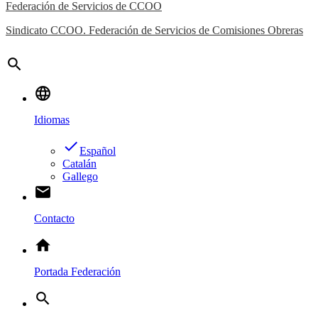
Federación de Servicios de CCOO
Sindicato CCOO. Federación de Servicios de Comisiones Obreras
search
language
Idiomas
done
Español
Catalán
Gallego
email
Contacto
home
Portada Federación
search