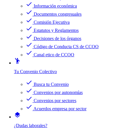
check
Información económica
check
Documentos congresuales
check
Comisión Ejecutiva
check
Estatutos y Reglamentos
check
Decisiones de los órganos
check
Código de Conducta CS de CCOO
check
Canal etico de CCOO
emoji_people
Tu Convenio Colectivo
check
Busca tu Convenio
check
Convenios por autonomías
check
Convenios por sectores
check
Acuerdos empresa por sector
layers
¿Dudas laborales?