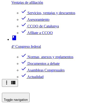
Ventajas de afiliación
check
Servicios, ventajas y descuentos
check
Asesoramiento
check
CCOO de Catalunya
check
Afíliate a CCOO
book
4º Congreso federal
check
Normas anexos y reglamentos
check
Documentos a debate
check
Asambleas Congresuales
check
Actualidad
more_vert
view_list
Toggle navigation