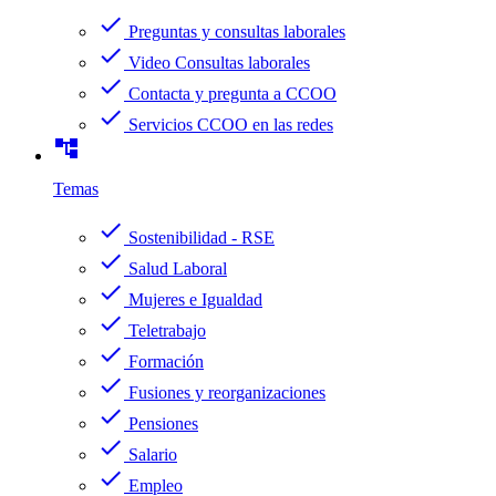
check
Preguntas y consultas laborales
check
Video Consultas laborales
check
Contacta y pregunta a CCOO
check
Servicios CCOO en las redes
account_tree
Temas
check
Sostenibilidad - RSE
check
Salud Laboral
check
Mujeres e Igualdad
check
Teletrabajo
check
Formación
check
Fusiones y reorganizaciones
check
Pensiones
check
Salario
check
Empleo