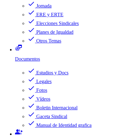
check
Jornada
check
ERE y ERTE
check
Elecciones Sindicales
check
Planes de Igualdad
check
Otros Temas
dynamic_feed
Documentos
check
Estudios y Docs
check
Legales
check
Fotos
check
Vídeos
check
Boletin Internacional
check
Gaceta Sindical
check
Manual de Identidad grafica
group_add