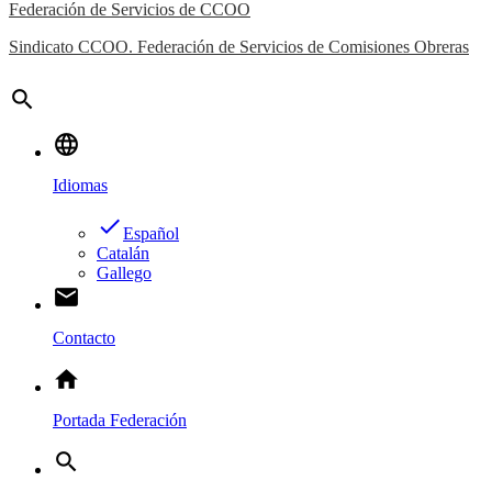
Federación de Servicios de CCOO
Sindicato CCOO. Federación de Servicios de Comisiones Obreras
search
language
Idiomas
done
Español
Catalán
Gallego
email
Contacto
home
Portada Federación
search