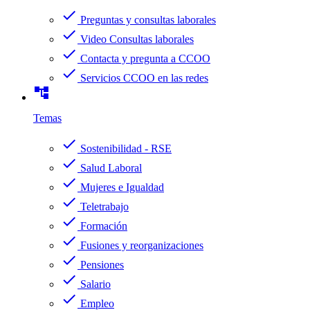
check
Preguntas y consultas laborales
check
Video Consultas laborales
check
Contacta y pregunta a CCOO
check
Servicios CCOO en las redes
account_tree
Temas
check
Sostenibilidad - RSE
check
Salud Laboral
check
Mujeres e Igualdad
check
Teletrabajo
check
Formación
check
Fusiones y reorganizaciones
check
Pensiones
check
Salario
check
Empleo