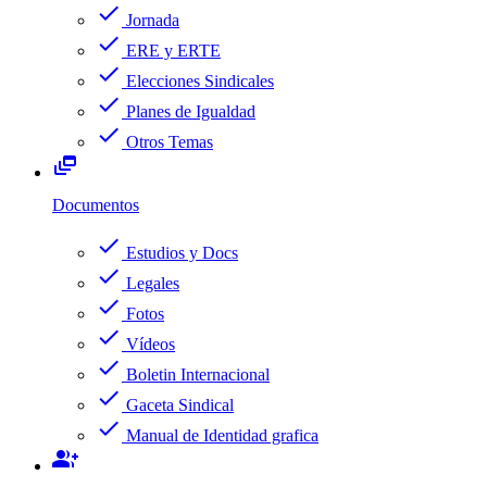
check
Jornada
check
ERE y ERTE
check
Elecciones Sindicales
check
Planes de Igualdad
check
Otros Temas
dynamic_feed
Documentos
check
Estudios y Docs
check
Legales
check
Fotos
check
Vídeos
check
Boletin Internacional
check
Gaceta Sindical
check
Manual de Identidad grafica
group_add