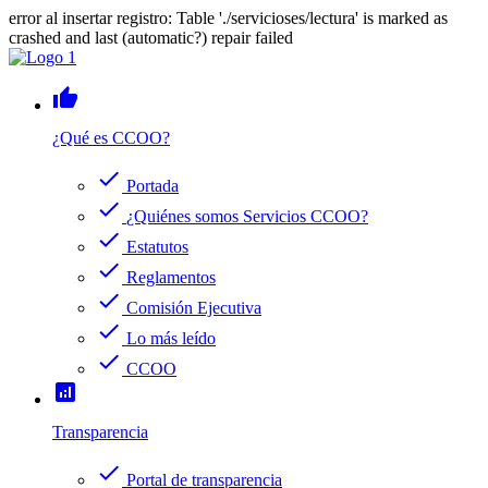
error al insertar registro: Table './servicioses/lectura' is marked as
crashed and last (automatic?) repair failed
thumb_up
¿Qué es CCOO?
check
Portada
check
¿Quiénes somos Servicios CCOO?
check
Estatutos
check
Reglamentos
check
Comisión Ejecutiva
check
Lo más leído
check
CCOO
analytics
Transparencia
check
Portal de transparencia