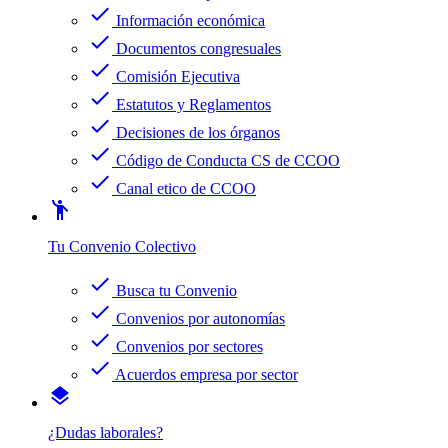
check
Información económica
check
Documentos congresuales
check
Comisión Ejecutiva
check
Estatutos y Reglamentos
check
Decisiones de los órganos
check
Código de Conducta CS de CCOO
check
Canal etico de CCOO
emoji_people
Tu Convenio Colectivo
check
Busca tu Convenio
check
Convenios por autonomías
check
Convenios por sectores
check
Acuerdos empresa por sector
layers
¿Dudas laborales?