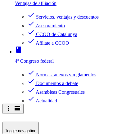
Ventajas de afiliación
check
Servicios, ventajas y descuentos
check
Asesoramiento
check
CCOO de Catalunya
check
Afíliate a CCOO
book
4º Congreso federal
check
Normas anexos y reglamentos
check
Documentos a debate
check
Asambleas Congresuales
check
Actualidad
more_vert
view_list
Toggle navigation