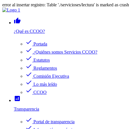
error al insertar registro: Table './servicioses/lectura' is marked as cras
thumb_up
¿Qué es CCOO?
check
Portada
check
¿Quiénes somos Servicios CCOO?
check
Estatutos
check
Reglamentos
check
Comisión Ejecutiva
check
Lo más leído
check
CCOO
analytics
Transparencia
check
Portal de transparencia
check