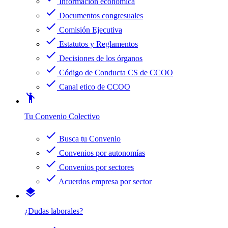
Información económica
check
Documentos congresuales
check
Comisión Ejecutiva
check
Estatutos y Reglamentos
check
Decisiones de los órganos
check
Código de Conducta CS de CCOO
check
Canal etico de CCOO
emoji_people
Tu Convenio Colectivo
check
Busca tu Convenio
check
Convenios por autonomías
check
Convenios por sectores
check
Acuerdos empresa por sector
layers
¿Dudas laborales?