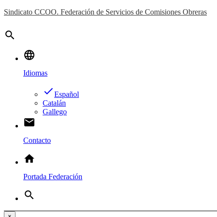
Sindicato CCOO. Federación de Servicios de Comisiones Obreras
search
language
Idiomas
done
Español
Catalán
Gallego
email
Contacto
home
Portada Federación
search
×