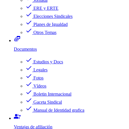
Jornada
check
ERE y ERTE
check
Elecciones Sindicales
check
Planes de Igualdad
check
Otros Temas
dynamic_feed
Documentos
check
Estudios y Docs
check
Legales
check
Fotos
check
Vídeos
check
Boletin Internacional
check
Gaceta Sindical
check
Manual de Identidad grafica
group_add
Ventajas de afiliación