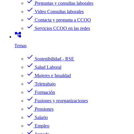
check
Preguntas y consultas laborales
check
Video Consultas laborales
check
Contacta y pregunta a CCOO
check
Servicios CCOO en las redes
account_tree
Temas
check
Sostenibilidad - RSE
check
Salud Laboral
check
Mujeres e Igualdad
check
Teletrabajo
check
Formación
check
Fusiones y reorganizaciones
check
Pensiones
check
Salario
check
Empleo
check