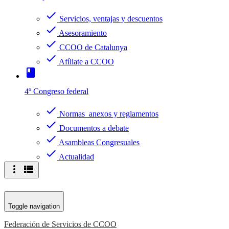
check
Servicios, ventajas y descuentos
check
Asesoramiento
check
CCOO de Catalunya
check
Afíliate a CCOO
book
4º Congreso federal
check
Normas anexos y reglamentos
check
Documentos a debate
check
Asambleas Congresuales
check
Actualidad
more_vert
view_list
Toggle navigation
Federación de Servicios de CCOO