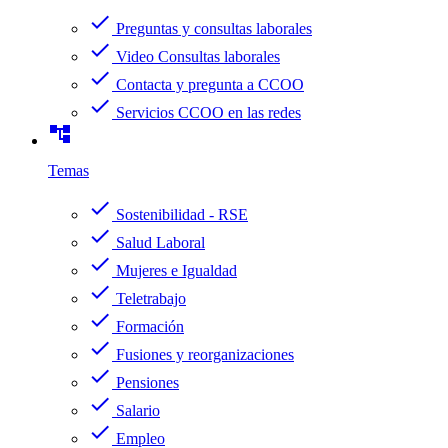
check
Preguntas y consultas laborales
check
Video Consultas laborales
check
Contacta y pregunta a CCOO
check
Servicios CCOO en las redes
account_tree
Temas
check
Sostenibilidad - RSE
check
Salud Laboral
check
Mujeres e Igualdad
check
Teletrabajo
check
Formación
check
Fusiones y reorganizaciones
check
Pensiones
check
Salario
check
Empleo