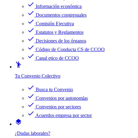
check
Información económica
check
Documentos congresuales
check
Comisión Ejecutiva
check
Estatutos y Reglamentos
check
Decisiones de los órganos
check
Código de Conducta CS de CCOO
check
Canal etico de CCOO
emoji_people
Tu Convenio Colectivo
check
Busca tu Convenio
check
Convenios por autonomías
check
Convenios por sectores
check
Acuerdos empresa por sector
layers
¿Dudas laborales?