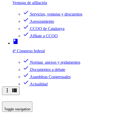
Ventajas de afiliación
check
Servicios, ventajas y descuentos
check
Asesoramiento
check
CCOO de Catalunya
check
Afíliate a CCOO
book
4º Congreso federal
check
Normas anexos y reglamentos
check
Documentos a debate
check
Asambleas Congresuales
check
Actualidad
more_vert
view_list
Toggle navigation