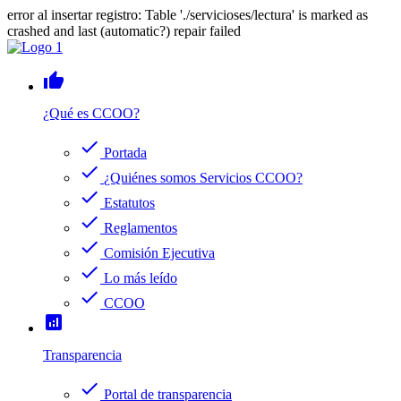
error al insertar registro: Table './servicioses/lectura' is marked as
crashed and last (automatic?) repair failed
thumb_up
¿Qué es CCOO?
check
Portada
check
¿Quiénes somos Servicios CCOO?
check
Estatutos
check
Reglamentos
check
Comisión Ejecutiva
check
Lo más leído
check
CCOO
analytics
Transparencia
check
Portal de transparencia