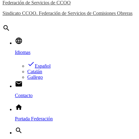
Federación de Servicios de CCOO
Sindicato CCOO. Federación de Servicios de Comisiones Obreras
search
language
Idiomas
done
Español
Catalán
Gallego
email
Contacto
home
Portada Federación
search