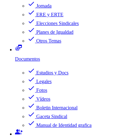
check
Jornada
check
ERE y ERTE
check
Elecciones Sindicales
check
Planes de Igualdad
check
Otros Temas
dynamic_feed
Documentos
check
Estudios y Docs
check
Legales
check
Fotos
check
Vídeos
check
Boletin Internacional
check
Gaceta Sindical
check
Manual de Identidad grafica
group_add