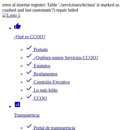
error al insertar registro: Table './servicioses/lectura' is marked as
crashed and last (automatic?) repair failed
thumb_up
¿Qué es CCOO?
check
Portada
check
¿Quiénes somos Servicios CCOO?
check
Estatutos
check
Reglamentos
check
Comisión Ejecutiva
check
Lo más leído
check
CCOO
analytics
Transparencia
check
Portal de transparencia