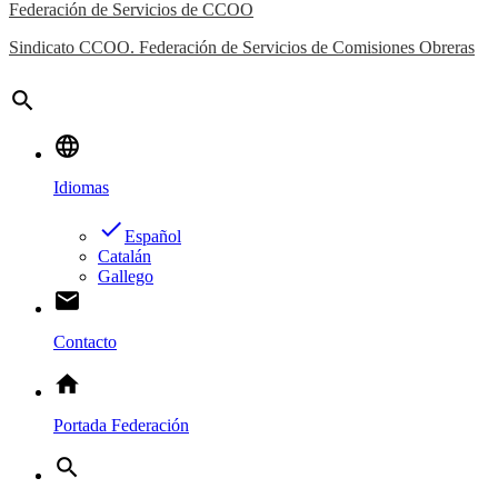
Federación de Servicios de CCOO
Sindicato CCOO. Federación de Servicios de Comisiones Obreras
search
language
Idiomas
done
Español
Catalán
Gallego
email
Contacto
home
Portada Federación
search