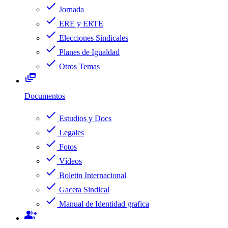
check
Jornada
check
ERE y ERTE
check
Elecciones Sindicales
check
Planes de Igualdad
check
Otros Temas
dynamic_feed
Documentos
check
Estudios y Docs
check
Legales
check
Fotos
check
Vídeos
check
Boletin Internacional
check
Gaceta Sindical
check
Manual de Identidad grafica
group_add