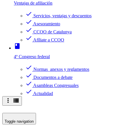
Ventajas de afiliación
check
Servicios, ventajas y descuentos
check
Asesoramiento
check
CCOO de Catalunya
check
Afíliate a CCOO
book
4º Congreso federal
check
Normas anexos y reglamentos
check
Documentos a debate
check
Asambleas Congresuales
check
Actualidad
more_vert
view_list
Toggle navigation