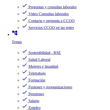
check
Preguntas y consultas laborales
check
Video Consultas laborales
check
Contacta y pregunta a CCOO
check
Servicios CCOO en las redes
account_tree
Temas
check
Sostenibilidad - RSE
check
Salud Laboral
check
Mujeres e Igualdad
check
Teletrabajo
check
Formación
check
Fusiones y reorganizaciones
check
Pensiones
check
Salario
check
Empleo