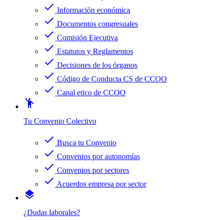
check
Información económica
check
Documentos congresuales
check
Comisión Ejecutiva
check
Estatutos y Reglamentos
check
Decisiones de los órganos
check
Código de Conducta CS de CCOO
check
Canal etico de CCOO
emoji_people
Tu Convenio Colectivo
check
Busca tu Convenio
check
Convenios por autonomías
check
Convenios por sectores
check
Acuerdos empresa por sector
layers
¿Dudas laborales?