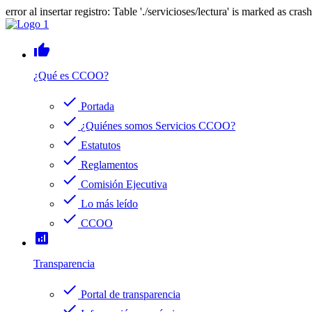
error al insertar registro: Table './servicioses/lectura' is marked as cras
thumb_up
¿Qué es CCOO?
check
Portada
check
¿Quiénes somos Servicios CCOO?
check
Estatutos
check
Reglamentos
check
Comisión Ejecutiva
check
Lo más leído
check
CCOO
analytics
Transparencia
check
Portal de transparencia
check