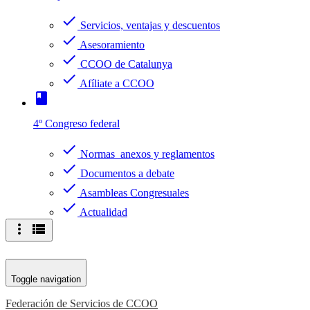
check
Servicios, ventajas y descuentos
check
Asesoramiento
check
CCOO de Catalunya
check
Afíliate a CCOO
book
4º Congreso federal
check
Normas anexos y reglamentos
check
Documentos a debate
check
Asambleas Congresuales
check
Actualidad
more_vert
view_list
Toggle navigation
Federación de Servicios de CCOO