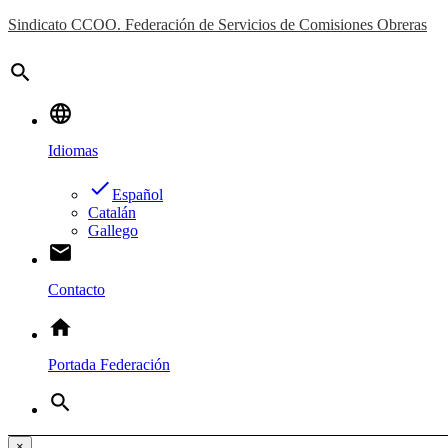
Sindicato CCOO. Federación de Servicios de Comisiones Obreras
search
language
Idiomas
done
Español
Catalán
Gallego
email
Contacto
home
Portada Federación
search
×