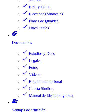
Jornada
check
ERE y ERTE
check
Elecciones Sindicales
check
Planes de Igualdad
check
Otros Temas
dynamic_feed
Documentos
check
Estudios y Docs
check
Legales
check
Fotos
check
Vídeos
check
Boletin Internacional
check
Gaceta Sindical
check
Manual de Identidad grafica
group_add
Ventajas de afiliación