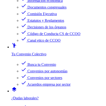
Información económica
check
Documentos congresuales
check
Comisión Ejecutiva
check
Estatutos y Reglamentos
check
Decisiones de los órganos
check
Código de Conducta CS de CCOO
check
Canal etico de CCOO
emoji_people
Tu Convenio Colectivo
check
Busca tu Convenio
check
Convenios por autonomías
check
Convenios por sectores
check
Acuerdos empresa por sector
layers
¿Dudas laborales?