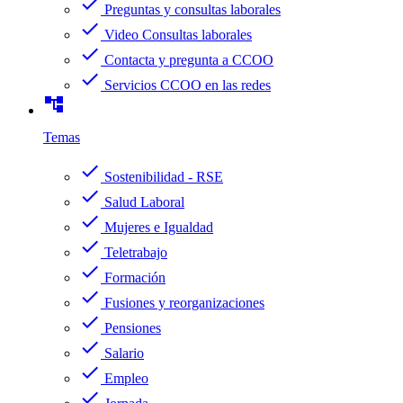
check
Preguntas y consultas laborales
check
Video Consultas laborales
check
Contacta y pregunta a CCOO
check
Servicios CCOO en las redes
account_tree
Temas
check
Sostenibilidad - RSE
check
Salud Laboral
check
Mujeres e Igualdad
check
Teletrabajo
check
Formación
check
Fusiones y reorganizaciones
check
Pensiones
check
Salario
check
Empleo
check