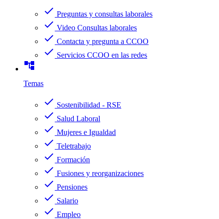
check
Preguntas y consultas laborales
check
Video Consultas laborales
check
Contacta y pregunta a CCOO
check
Servicios CCOO en las redes
account_tree
Temas
check
Sostenibilidad - RSE
check
Salud Laboral
check
Mujeres e Igualdad
check
Teletrabajo
check
Formación
check
Fusiones y reorganizaciones
check
Pensiones
check
Salario
check
Empleo