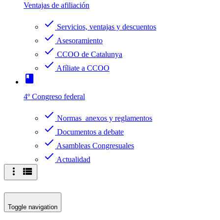
Ventajas de afiliación
check
Servicios, ventajas y descuentos
check
Asesoramiento
check
CCOO de Catalunya
check
Afíliate a CCOO
book
4º Congreso federal
check
Normas anexos y reglamentos
check
Documentos a debate
check
Asambleas Congresuales
check
Actualidad
more_vert
view_list
Toggle navigation