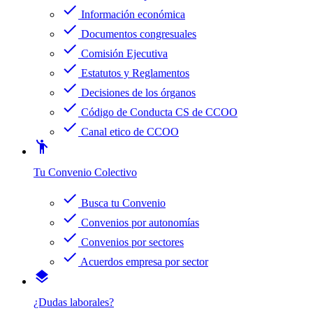
check
Información económica
check
Documentos congresuales
check
Comisión Ejecutiva
check
Estatutos y Reglamentos
check
Decisiones de los órganos
check
Código de Conducta CS de CCOO
check
Canal etico de CCOO
emoji_people
Tu Convenio Colectivo
check
Busca tu Convenio
check
Convenios por autonomías
check
Convenios por sectores
check
Acuerdos empresa por sector
layers
¿Dudas laborales?