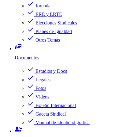
check
Jornada
check
ERE y ERTE
check
Elecciones Sindicales
check
Planes de Igualdad
check
Otros Temas
dynamic_feed
Documentos
check
Estudios y Docs
check
Legales
check
Fotos
check
Vídeos
check
Boletin Internacional
check
Gaceta Sindical
check
Manual de Identidad grafica
group_add