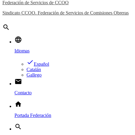
Federación de Servicios de CCOO
Sindicato CCOO. Federación de Servicios de Comisiones Obreras
search
language
Idiomas
done
Español
Catalán
Gallego
email
Contacto
home
Portada Federación
search