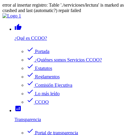
error al insertar registro: Table './servicioses/lectura' is marked as
crashed and last (automatic?) repair failed
thumb_up
¿Qué es CCOO?
check
Portada
check
¿Quiénes somos Servicios CCOO?
check
Estatutos
check
Reglamentos
check
Comisión Ejecutiva
check
Lo más leído
check
CCOO
analytics
Transparencia
check
Portal de transparencia