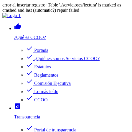
error al insertar registro: Table './servicioses/lectura' is marked as
crashed and last (automatic?) repair failed
thumb_up
¿Qué es CCOO?
check
Portada
check
¿Quiénes somos Servicios CCOO?
check
Estatutos
check
Reglamentos
check
Comisión Ejecutiva
check
Lo más leído
check
CCOO
analytics
Transparencia
check
Portal de transparencia