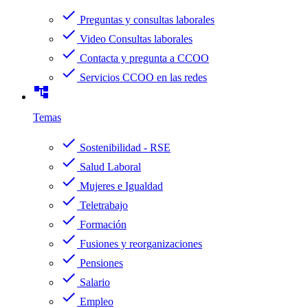
check
Preguntas y consultas laborales
check
Video Consultas laborales
check
Contacta y pregunta a CCOO
check
Servicios CCOO en las redes
account_tree
Temas
check
Sostenibilidad - RSE
check
Salud Laboral
check
Mujeres e Igualdad
check
Teletrabajo
check
Formación
check
Fusiones y reorganizaciones
check
Pensiones
check
Salario
check
Empleo