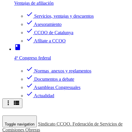
Ventajas de afiliación
check
Servicios, ventajas y descuentos
check
Asesoramiento
check
CCOO de Catalunya
check
Afíliate a CCOO
book
4º Congreso federal
check
Normas anexos y reglamentos
check
Documentos a debate
check
Asambleas Congresuales
check
Actualidad
more_vert
view_list
Sindicato CCOO. Federación de Servicios de
Toggle navigation
Comisiones Obreras