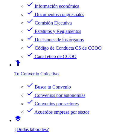
check
Información económica
check
Documentos congresuales
check
Comisión Ejecutiva
check
Estatutos y Reglamentos
check
Decisiones de los órganos
check
Código de Conducta CS de CCOO
check
Canal etico de CCOO
emoji_people
Tu Convenio Colectivo
check
Busca tu Convenio
check
Convenios por autonomías
check
Convenios por sectores
check
Acuerdos empresa por sector
layers
¿Dudas laborales?