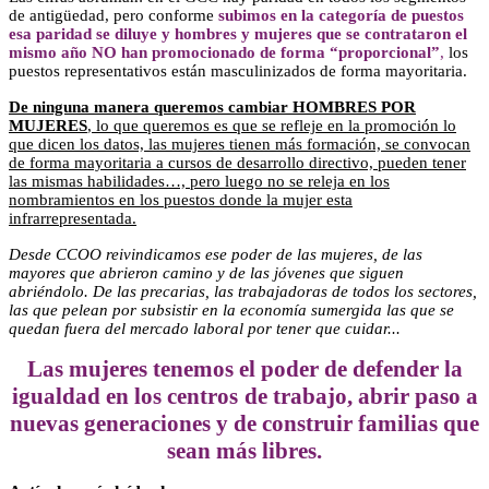
de antigüedad, pero conforme
subimos en la categoría de puestos
esa paridad se diluye y hombres y mujeres que se contrataron el
mismo año NO han promocionado de forma “proporcional”
,
los
puestos representativos están masculinizados de forma mayoritaria.
De ninguna manera queremos cambiar HOMBRES POR
MUJERES
, lo que queremos es que se refleje en la promoción lo
que dicen los datos, las mujeres tienen más formación, se convocan
de forma mayoritaria a cursos de desarrollo directivo, pueden tener
las mismas habilidades…, pero luego no se releja en los
nombramientos en los puestos donde la mujer esta
infrarrepresentada.
Desde CCOO reivindicamos ese poder de las mujeres, de las
mayores que abrieron camino y de las jóvenes que siguen
abriéndolo. De las precarias, las trabajadoras de todos los sectores,
las que pelean por subsistir en la economía sumergida las que se
quedan fuera del mercado laboral por tener que cuidar...
Las mujeres tenemos el poder de defender la
igualdad en los centros
de trabajo, abrir paso a
nuevas generaciones y de construir familias que
sean más libres.