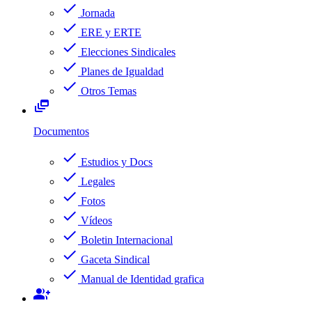
check
Jornada
check
ERE y ERTE
check
Elecciones Sindicales
check
Planes de Igualdad
check
Otros Temas
dynamic_feed
Documentos
check
Estudios y Docs
check
Legales
check
Fotos
check
Vídeos
check
Boletin Internacional
check
Gaceta Sindical
check
Manual de Identidad grafica
group_add