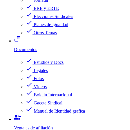
Jornada
check
ERE y ERTE
check
Elecciones Sindicales
check
Planes de Igualdad
check
Otros Temas
dynamic_feed
Documentos
check
Estudios y Docs
check
Legales
check
Fotos
check
Vídeos
check
Boletin Internacional
check
Gaceta Sindical
check
Manual de Identidad grafica
group_add
Ventajas de afiliación