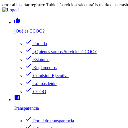
error al insertar registro: Table './servicioses/lectura' is marked as cras
thumb_up
¿Qué es CCOO?
check
Portada
check
¿Quiénes somos Servicios CCOO?
check
Estatutos
check
Reglamentos
check
Comisión Ejecutiva
check
Lo más leído
check
CCOO
analytics
Transparencia
check
Portal de transparencia
check