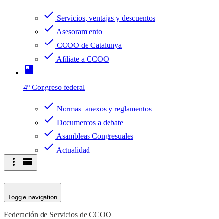
check
Servicios, ventajas y descuentos
check
Asesoramiento
check
CCOO de Catalunya
check
Afíliate a CCOO
book
4º Congreso federal
check
Normas anexos y reglamentos
check
Documentos a debate
check
Asambleas Congresuales
check
Actualidad
more_vert
view_list
Toggle navigation
Federación de Servicios de CCOO