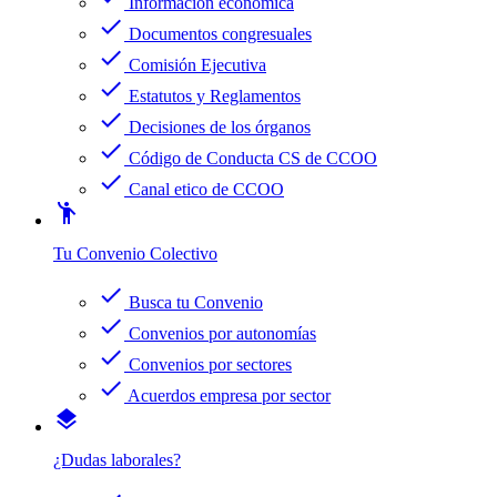
Información económica
check
Documentos congresuales
check
Comisión Ejecutiva
check
Estatutos y Reglamentos
check
Decisiones de los órganos
check
Código de Conducta CS de CCOO
check
Canal etico de CCOO
emoji_people
Tu Convenio Colectivo
check
Busca tu Convenio
check
Convenios por autonomías
check
Convenios por sectores
check
Acuerdos empresa por sector
layers
¿Dudas laborales?