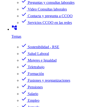
check
Preguntas y consultas laborales
check
Video Consultas laborales
check
Contacta y pregunta a CCOO
check
Servicios CCOO en las redes
account_tree
Temas
check
Sostenibilidad - RSE
check
Salud Laboral
check
Mujeres e Igualdad
check
Teletrabajo
check
Formación
check
Fusiones y reorganizaciones
check
Pensiones
check
Salario
check
Empleo
check