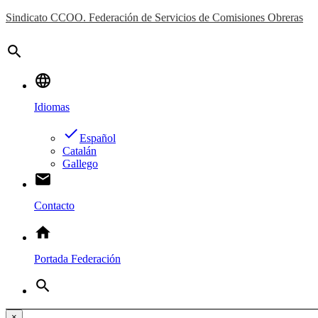
Sindicato CCOO. Federación de Servicios de Comisiones Obreras
search
language
Idiomas
done
Español
Catalán
Gallego
email
Contacto
home
Portada Federación
search
×