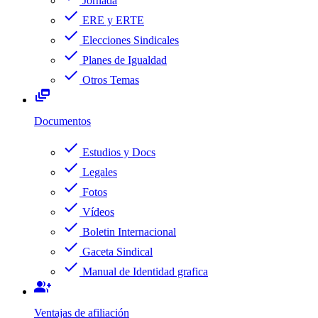
Jornada
check
ERE y ERTE
check
Elecciones Sindicales
check
Planes de Igualdad
check
Otros Temas
dynamic_feed
Documentos
check
Estudios y Docs
check
Legales
check
Fotos
check
Vídeos
check
Boletin Internacional
check
Gaceta Sindical
check
Manual de Identidad grafica
group_add
Ventajas de afiliación