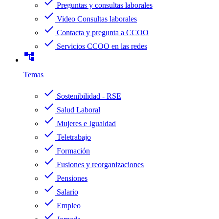
check
Preguntas y consultas laborales
check
Video Consultas laborales
check
Contacta y pregunta a CCOO
check
Servicios CCOO en las redes
account_tree
Temas
check
Sostenibilidad - RSE
check
Salud Laboral
check
Mujeres e Igualdad
check
Teletrabajo
check
Formación
check
Fusiones y reorganizaciones
check
Pensiones
check
Salario
check
Empleo
check