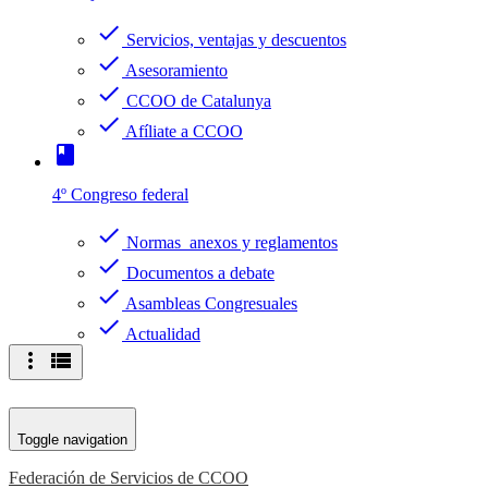
check
Servicios, ventajas y descuentos
check
Asesoramiento
check
CCOO de Catalunya
check
Afíliate a CCOO
book
4º Congreso federal
check
Normas anexos y reglamentos
check
Documentos a debate
check
Asambleas Congresuales
check
Actualidad
more_vert
view_list
Toggle navigation
Federación de Servicios de CCOO