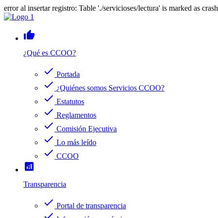
error al insertar registro: Table './servicioses/lectura' is marked as cras
thumb_up
¿Qué es CCOO?
check
Portada
check
¿Quiénes somos Servicios CCOO?
check
Estatutos
check
Reglamentos
check
Comisión Ejecutiva
check
Lo más leído
check
CCOO
analytics
Transparencia
check
Portal de transparencia
check