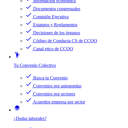
Información económica
check
Documentos congresuales
check
Comisión Ejecutiva
check
Estatutos y Reglamentos
check
Decisiones de los órganos
check
Código de Conducta CS de CCOO
check
Canal etico de CCOO
emoji_people
Tu Convenio Colectivo
check
Busca tu Convenio
check
Convenios por autonomías
check
Convenios por sectores
check
Acuerdos empresa por sector
layers
¿Dudas laborales?