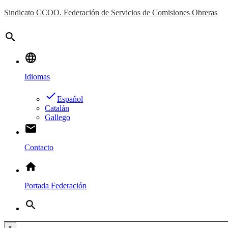
Sindicato CCOO. Federación de Servicios de Comisiones Obreras
search
language
Idiomas
done
Español
Catalán
Gallego
email
Contacto
home
Portada Federación
search
×