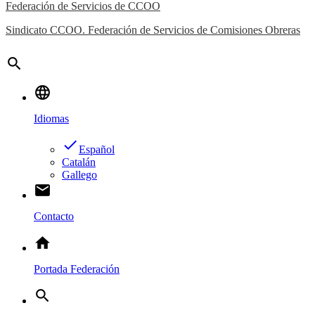
Federación de Servicios de CCOO
Sindicato CCOO. Federación de Servicios de Comisiones Obreras
search
language
Idiomas
done
Español
Catalán
Gallego
email
Contacto
home
Portada Federación
search