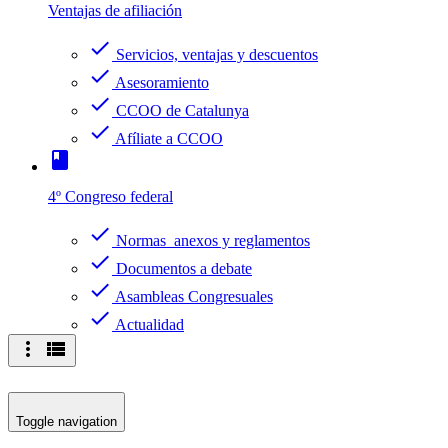
Ventajas de afiliación
check
Servicios, ventajas y descuentos
check
Asesoramiento
check
CCOO de Catalunya
check
Afíliate a CCOO
book
4º Congreso federal
check
Normas anexos y reglamentos
check
Documentos a debate
check
Asambleas Congresuales
check
Actualidad
more_vert
view_list
Toggle navigation