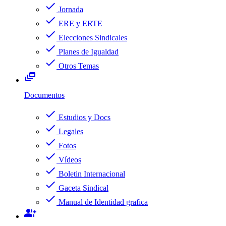
check
Jornada
check
ERE y ERTE
check
Elecciones Sindicales
check
Planes de Igualdad
check
Otros Temas
dynamic_feed
Documentos
check
Estudios y Docs
check
Legales
check
Fotos
check
Vídeos
check
Boletin Internacional
check
Gaceta Sindical
check
Manual de Identidad grafica
group_add