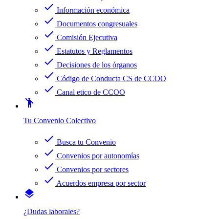
check
Información económica
check
Documentos congresuales
check
Comisión Ejecutiva
check
Estatutos y Reglamentos
check
Decisiones de los órganos
check
Código de Conducta CS de CCOO
check
Canal etico de CCOO
emoji_people
Tu Convenio Colectivo
check
Busca tu Convenio
check
Convenios por autonomías
check
Convenios por sectores
check
Acuerdos empresa por sector
layers
¿Dudas laborales?