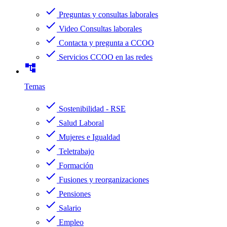
check
Preguntas y consultas laborales
check
Video Consultas laborales
check
Contacta y pregunta a CCOO
check
Servicios CCOO en las redes
account_tree
Temas
check
Sostenibilidad - RSE
check
Salud Laboral
check
Mujeres e Igualdad
check
Teletrabajo
check
Formación
check
Fusiones y reorganizaciones
check
Pensiones
check
Salario
check
Empleo