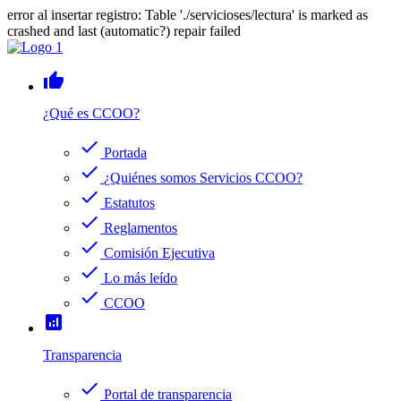
error al insertar registro: Table './servicioses/lectura' is marked as
crashed and last (automatic?) repair failed
thumb_up
¿Qué es CCOO?
check
Portada
check
¿Quiénes somos Servicios CCOO?
check
Estatutos
check
Reglamentos
check
Comisión Ejecutiva
check
Lo más leído
check
CCOO
analytics
Transparencia
check
Portal de transparencia