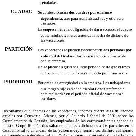
señaladas.
CUADRO
 Se confeccionarán
dos cuadros por oficina o
dependencia,
uno para Administrativos y otro para
Técnicos.
 La empresa tiene la obligación de dar a conocer el cuadro
como mínimo 2 meses antes de la fecha de disfrute de
las vacaciones.
PARTICIÓN
 Las vacaciones se pueden fraccionar en
dos periodos por
voluntad del trabajador,
y en un tercero de acuerdo
con la empresa.
 No se puede elegir el segundo periodo hasta que el resto
del personal del cuadro haya elegido por primera vez.
PRIORIDAD
 Por orden de antigüedad en la empresa. Los trabajadores
que tengan hijos en edad escolar tienen preferencia
para realizarlas en el periodo oficial de vacaciones
escolares.
Recordamos que, además de las vacaciones, tenemos
cuatro días de licencia
anuales por Convenio. Además, por el Acuerdo Laboral de 2001 sobre los
Complementos de Pensión, los empleados de los correspondientes bancos de
nuestro Grupo librarán
dos sábados
anuales adicionales a los pactados en el
Convenio, salvo en el caso de las personas cuyo horario sea distinto del horario
continuado establecido en el art. 25.2 que librán una jornada laboral y la tarde