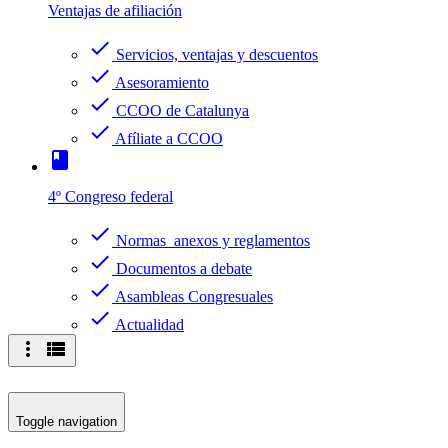
Ventajas de afiliación
check
Servicios, ventajas y descuentos
check
Asesoramiento
check
CCOO de Catalunya
check
Afíliate a CCOO
book
4º Congreso federal
check
Normas anexos y reglamentos
check
Documentos a debate
check
Asambleas Congresuales
check
Actualidad
more_vert
view_list
Toggle navigation