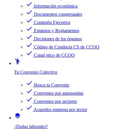
check
Información económica
check
Documentos congresuales
check
Comisión Ejecutiva
check
Estatutos y Reglamentos
check
Decisiones de los órganos
check
Código de Conducta CS de CCOO
check
Canal etico de CCOO
emoji_people
Tu Convenio Colectivo
check
Busca tu Convenio
check
Convenios por autonomías
check
Convenios por sectores
check
Acuerdos empresa por sector
layers
¿Dudas laborales?