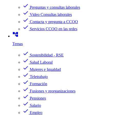
check
Preguntas y consultas laborales
check
Video Consultas laborales
check
Contacta y pregunta a CCOO
check
Servicios CCOO en las redes
account_tree
Temas
check
Sostenibilidad - RSE
check
Salud Laboral
check
Mujeres e Igualdad
check
Teletrabajo
check
Formación
check
Fusiones y reorganizaciones
check
Pensiones
check
Salario
check
Empleo