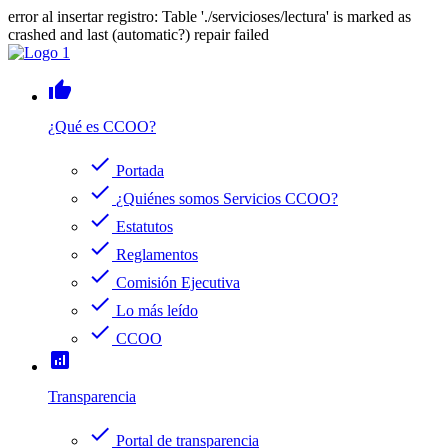
error al insertar registro: Table './servicioses/lectura' is marked as
crashed and last (automatic?) repair failed
thumb_up
¿Qué es CCOO?
check
Portada
check
¿Quiénes somos Servicios CCOO?
check
Estatutos
check
Reglamentos
check
Comisión Ejecutiva
check
Lo más leído
check
CCOO
analytics
Transparencia
check
Portal de transparencia