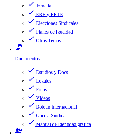
check
Jornada
check
ERE y ERTE
check
Elecciones Sindicales
check
Planes de Igualdad
check
Otros Temas
dynamic_feed
Documentos
check
Estudios y Docs
check
Legales
check
Fotos
check
Vídeos
check
Boletin Internacional
check
Gaceta Sindical
check
Manual de Identidad grafica
group_add