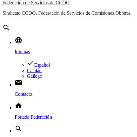
Federación de Servicios de CCOO
Sindicato CCOO. Federación de Servicios de Comisiones Obreras
search
language
Idiomas
done
Español
Catalán
Gallego
email
Contacto
home
Portada Federación
search