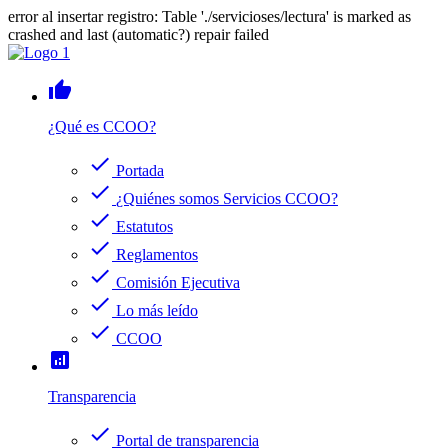
error al insertar registro: Table './servicioses/lectura' is marked as
crashed and last (automatic?) repair failed
thumb_up
¿Qué es CCOO?
check
Portada
check
¿Quiénes somos Servicios CCOO?
check
Estatutos
check
Reglamentos
check
Comisión Ejecutiva
check
Lo más leído
check
CCOO
analytics
Transparencia
check
Portal de transparencia