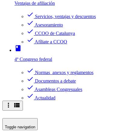
Ventajas de afiliación
check
Servicios, ventajas y descuentos
check
Asesoramiento
check
CCOO de Catalunya
check
Afíliate a CCOO
book
4º Congreso federal
check
Normas anexos y reglamentos
check
Documentos a debate
check
Asambleas Congresuales
check
Actualidad
more_vert
view_list
Toggle navigation