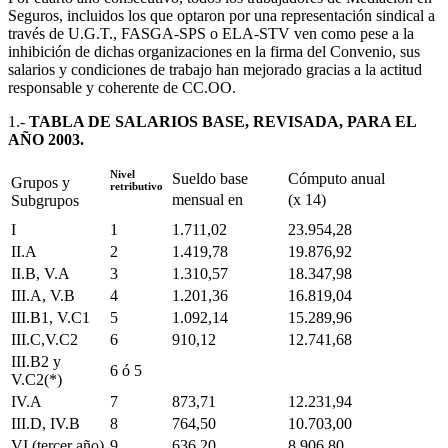
Seguros, incluidos los que optaron por una representación sindical a
través de U.G.T., FASGA-SPS o ELA-STV ven como pese a la
inhibición de dichas organizaciones en la firma del Convenio, sus
salarios y condiciones de trabajo han mejorado gracias a la actitud
responsable y coherente de CC.OO.
1.-
TABLA DE
SALARIOS BASE, REVISADA, PARA EL
AÑO 2003.
Nivel
Sueldo base
Cómputo anual
Grupos y
retributivo
mensual en
(x 14)
Subgrupos
I
1
1.711,02
23.954,28
II.A
2
1.419,78
19.876,92
II.B, V.A
3
1.310,57
18.347,98
III.A, V.B
4
1.201,36
16.819,04
III.B1, V.C1
5
1.092,14
15.289,96
III.C,V.C2
6
910,12
12.741,68
III.B2 y
6 ó 5
V.C2(*)
IV.A
7
873,71
12.231,94
III.D, IV.B
8
764,50
10.703,00
VI (tercer año)
9
636,20
8.906,80