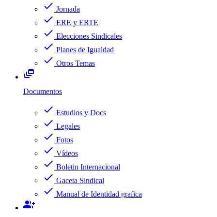
check
Jornada
check
ERE y ERTE
check
Elecciones Sindicales
check
Planes de Igualdad
check
Otros Temas
dynamic_feed
Documentos
check
Estudios y Docs
check
Legales
check
Fotos
check
Vídeos
check
Boletin Internacional
check
Gaceta Sindical
check
Manual de Identidad grafica
group_add