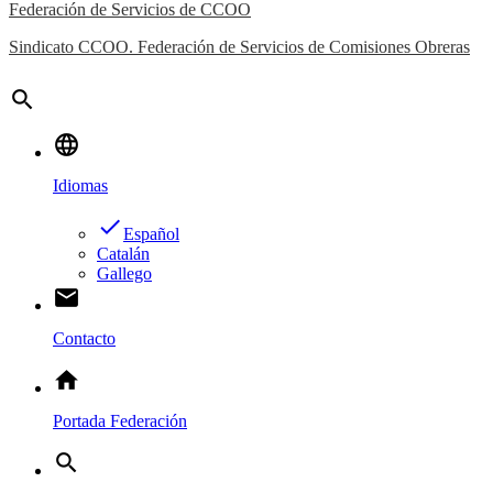
Federación de Servicios de CCOO
Sindicato CCOO. Federación de Servicios de Comisiones Obreras
search
language
Idiomas
done
Español
Catalán
Gallego
email
Contacto
home
Portada Federación
search