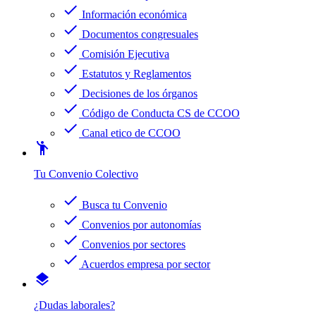
check
Información económica
check
Documentos congresuales
check
Comisión Ejecutiva
check
Estatutos y Reglamentos
check
Decisiones de los órganos
check
Código de Conducta CS de CCOO
check
Canal etico de CCOO
emoji_people
Tu Convenio Colectivo
check
Busca tu Convenio
check
Convenios por autonomías
check
Convenios por sectores
check
Acuerdos empresa por sector
layers
¿Dudas laborales?