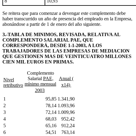
8
10,93
Se reitera que para comenzar a devengar este complemento debe
haber transcurrido un año de presencia del empleado en la Empresa,
abonándose a partir de 1 de enero del año siguiente.
3.-TABLA DE MINIMOS, REVISADA, RELATIVA AL
COMPLEMENTO SALARIAL PAE, QUE
CORRESPONDERÁ, DESDE 1-1-2003, A LOS
TRABAJADORES DE LAS EMPRESAS DE MEDIACION
QUE GESTIONEN MAS DE VEINTICUATRO MILLONES
CIEN MIL EUROS EN PRIMAS.
Complemento
Salarial
PAE,
Anual (
Nivel
mínimo mensual
x14) 
retributivo
2003
1
95,85
1.341,90
2
78,14
1.093,96
3
72,14
1.009,96
4
68,03
952,42
5
65,16
912,24
6
54,51
763,14