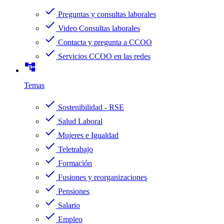
check
Preguntas y consultas laborales
check
Video Consultas laborales
check
Contacta y pregunta a CCOO
check
Servicios CCOO en las redes
account_tree
Temas
check
Sostenibilidad - RSE
check
Salud Laboral
check
Mujeres e Igualdad
check
Teletrabajo
check
Formación
check
Fusiones y reorganizaciones
check
Pensiones
check
Salario
check
Empleo